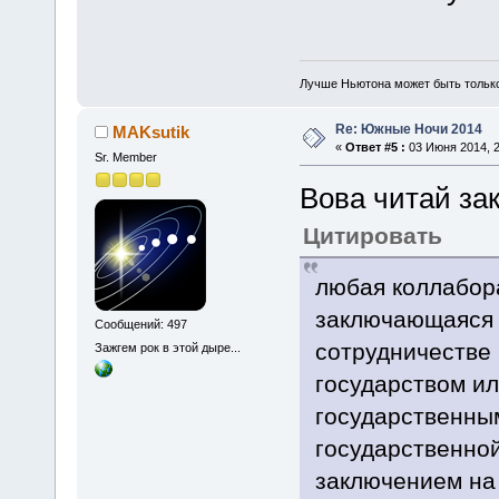
Лучше Ньютона может быть тольк
Re: Южные Ночи 2014
MAKsutik
«
Ответ #5 :
03 Июня 2014, 2
Sr. Member
Вова читай за
Цитировать
любая коллабор
заключающаяся 
Сообщений: 497
сотрудничестве
Зажгем рок в этой дыре...
государством ил
государственны
государственной
заключением на 