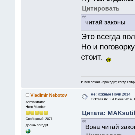
Цитировать
читай законы
Это всегда по
Но и поговорку
стоит.
И вся печаль проходит, когда гля
Re: Южные Ночи 2014
Vladimir Nebotov
«
Ответ #7 :
04 Июня 2014, 1
Administrator
Hero Member
Цитата: MAKsutik
Сообщений: 2071
Вова читай зак
Даешь погоду!