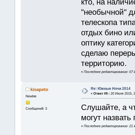
кто, на налич
"необычной" д
телескопа типа
отдых бино или
оптику категор
сделаю переры
территорию.
«
Последнее редактирование: 07 И
Re: Южные Ночи 2014
kisapeto
«
Ответ #9 :
20 Июля 2015, 2
Newbie
Слушайте, а чт
Сообщений: 3
могут назвать
«
Последнее редактирование: 21 Ию