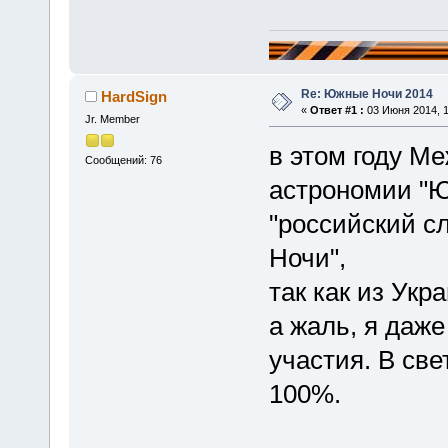
Re: Южные Ночи 2014
HardSign
«
Ответ #1 :
03 Июня 2014, 1
Jr. Member
в этом году М
Сообщений: 76
астрономии "Ю
"российский с
Ночи",
так как из Укр
а жаль, я даже
участия. В све
100%.