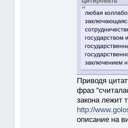
Цитировать
любая коллабо
заключающаяс
сотрудничеств
государством 
государственн
государственно
заключением на
Приводя цитату
фраз "считалас
закона лежит т
http://www.gol
описание на в