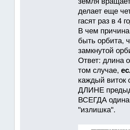
земля вращаетс
делает еще чет
гасят раз в 4 го
В чем причина
быть орбита, 
замкнутой орб
Ответ: длина 
том случае,
е
каждый виток
ДЛИНЕ предыд
ВСЕГДА одинак
"излишка".