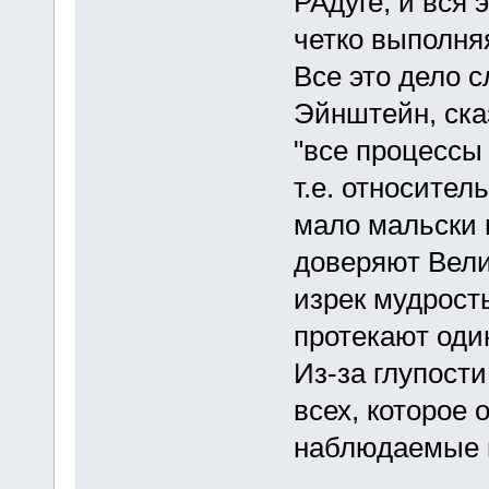
РАдуге, и вся 
четко выполня
Все это дело с
Эйнштейн, ска
"все процессы
т.е. относител
мало мальски 
доверяют Вели
изрек мудрость
протекают оди
Из-за глупост
всех, которое 
наблюдаемые п