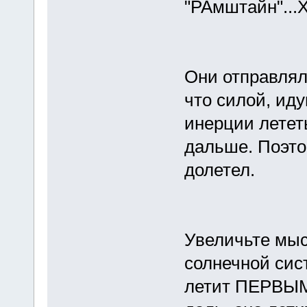
"РАмштайн"...Х
Они отправляли
что силой, иду
инерции летет
дальше. Поэтом
долетел.
Увеличьте мыс
солнечной сис
летит ПЕРВЫМ,