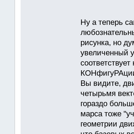
Ну а теперь с
любознательны
рисунка, но ду
увеличенный у
соответствует
КОНфигуРАции.
Вы видите, дв
четырьмя вект
гораздо больш
марса тоже "у
геометрии дви
что базовых ве