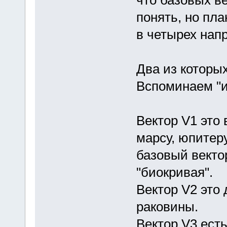
понять, но пл
в четырех нап
Два из которы
Вспоминаем "и
Вектор V1 это 
марсу, юпитеру
базовый векто
"биокривая".
Вектор V2 это 
раковины.
Вектор V3 есть