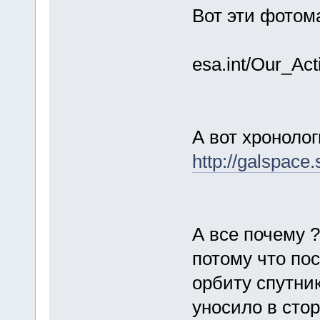
Вот эти фотом
esa.int/Our_Ac
А вот хроноло
http://galspace
А все почему ?
потому что по
орбиту спутни
уносило в стор