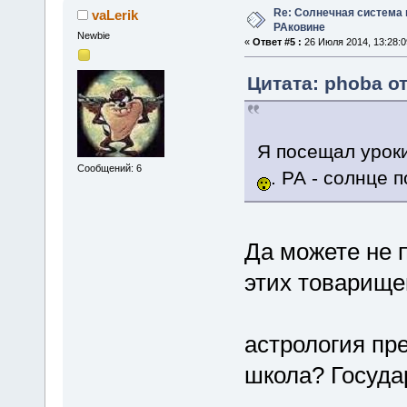
Re: Солнечная система
vaLerik
РАковине
Newbie
«
Ответ #5 :
26 Июля 2014, 13:28:0
Цитата: phoba от
Я посещал уроки
Сообщений: 6
. РА - солнце п
Да можете не 
этих товарищей 
астрология пре
школа? Госуда