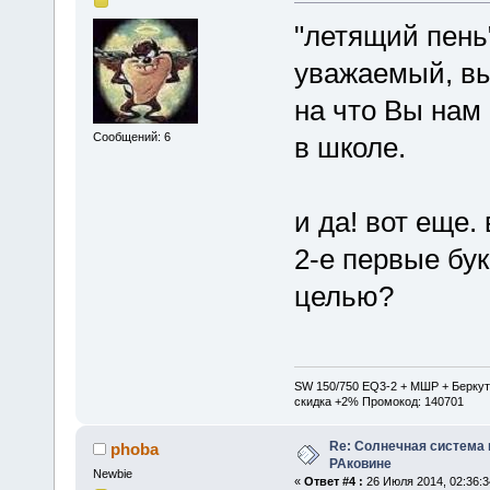
"летящий пень"
уважаемый, вы
на что Вы нам 
Сообщений: 6
в школе.
и да! вот еще.
2-е первые бу
целью?
SW 150/750 EQ3-2 + МШР + Беркут
скидка +2% Промокод: 140701
Re: Солнечная система
phoba
РАковине
Newbie
«
Ответ #4 :
26 Июля 2014, 02:36:3