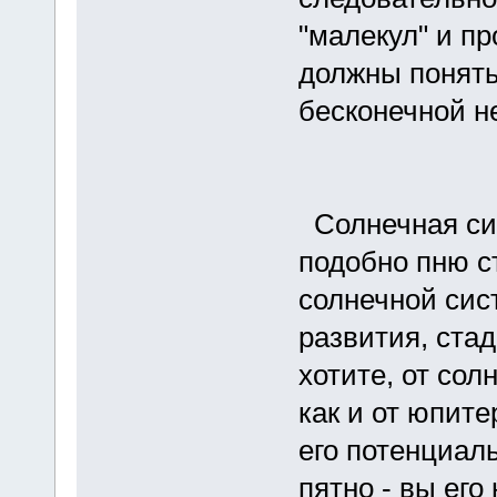
"малекул" и п
должны понять,
бесконечной н
Солнечная сис
подобно пню с
солнечной сис
развития, стад
хотите, от сол
как и от юпит
его потенциал
пятно - вы ег