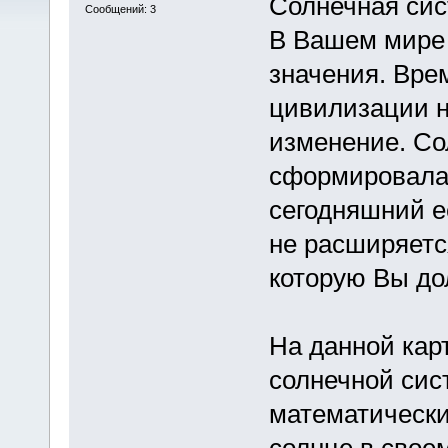
Солнечная сис
Сообщений: 3
В Вашем мире 
значения. Вре
цивилизации н
изменение. Со
сформировалась
сегодняшний ее
не расширяется
которую Вы до
На данной кар
солнечной сис
математическ
солнце в свое