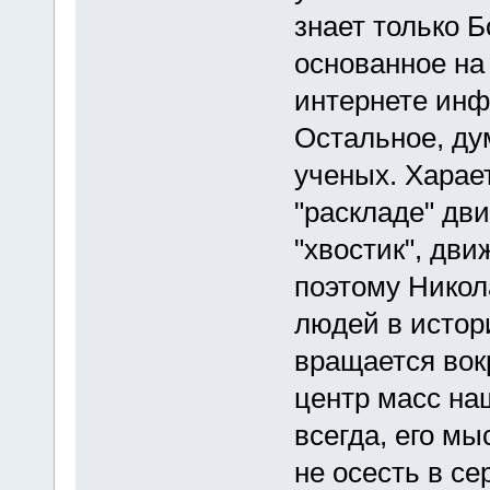
знает только Б
основанное на
интернете инф
Остальное, ду
ученых. Харае
"раскладе" дви
"хвостик", дви
поэтому Никол
людей в истори
вращается вокр
центр масс на
всегда, его м
не осесть в се