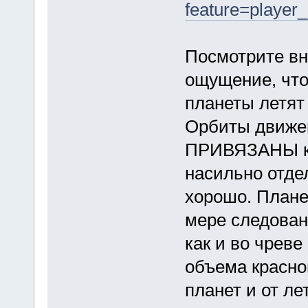
feature=play
Посмотрите вни
ощущение, что 
планеты летят 
Орбиты движен
ПРИВЯЗАНЫ к 
насильно отдел
хорошо. Плане
мере следован
как и во чрев
объема красно
планет и от л