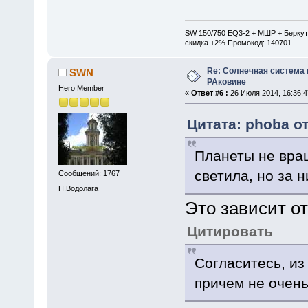
SW 150/750 EQ3-2 + МШР + Беркут
скидка +2% Промокод: 140701
Re: Солнечная система
SWN
РАковине
Hero Member
«
Ответ #6 :
26 Июля 2014, 16:36:4
Цитата: phoba от
Планеты не вра
светила, но за 
Сообщений: 1767
Н.Водолага
Это зависит о
Цитировать
Согласитесь, из
причем не очен