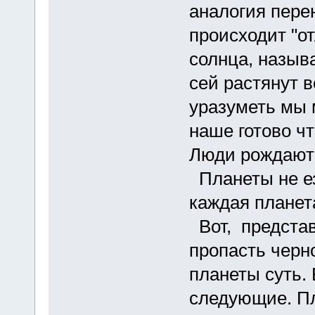
аналогия пере
происходит "о
солнца, назыв
сей растянут 
уразуметь мы
наше готово ч
Люди рождают
Планеты не ез
каждая планет
Вот, предста
пропасть черно
планеты суть.
следующие. Пл