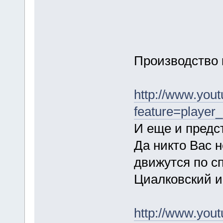
Производство 
http://www.you
feature=playe
И еще и предс
Да никто Вас 
движутся по с
Циалковский и 
http://www.you