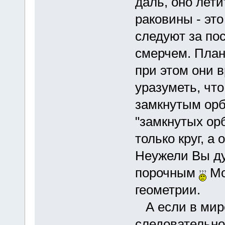
даль, оно лети
раковины - это
следуют за п
смерчем. План
при этом они 
уразуметь, чт
замкнутым орб
"замкнутых ор
только круг, а 
Неужели Вы ду
порочным
Мо
геометрии.
А если в мире
следовательно