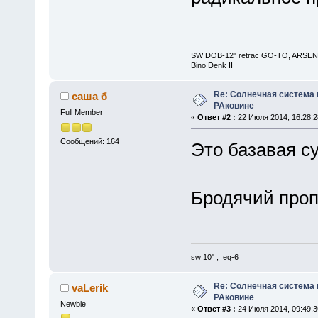
SW DOB-12" retrac GO-TO, ARSENAL
Bino Denk II
Re: Солнечная система
саша б
РАковине
Full Member
«
Ответ #2 :
22 Июля 2014, 16:28:2
Сообщений: 164
Это базавая с
Бродячий про
sw 10'' , eq-6
Re: Солнечная система
vaLerik
РАковине
Newbie
«
Ответ #3 :
24 Июля 2014, 09:49:3