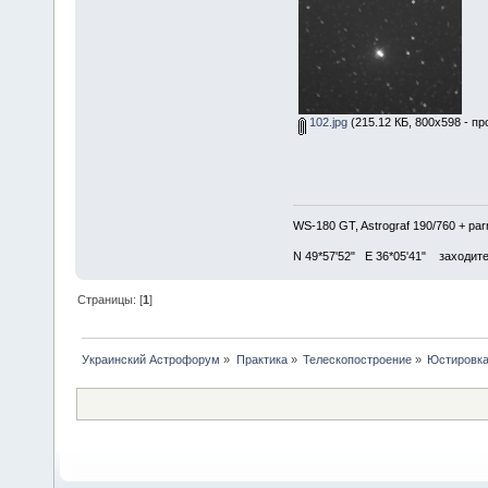
102.jpg
(215.12 КБ, 800x598 - пр
WS-180 GT, Astrograf 190/760 + pa
N 49*57'52" E 36*05'41" заходите в
Страницы: [
1
]
Украинский Астрофорум
»
Практика
»
Телескопостроение
»
Юстировка,