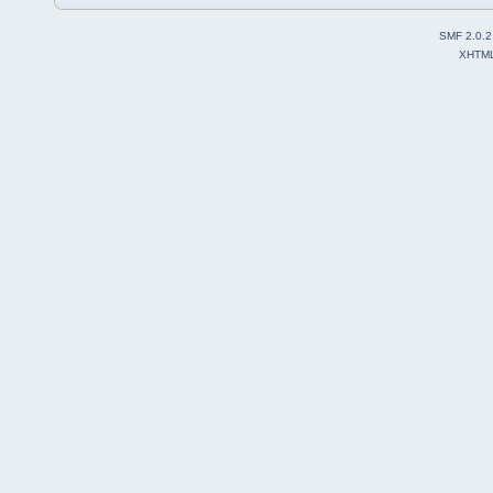
SMF 2.0.2
XHTM