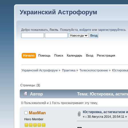
Украинский Астрофорум
Добро пожаловать,
Гость
. Пожалуйста,
войдите
или
зарегистрируйтесь
.
Начало
Помощь
Поиск
Календарь
Вход
Регистрация
Украинский Астрофорум
»
Практика
»
Телескопостроение
»
Юстировка,
Страницы: [
1
]
Автор
Тема: Юстировка, астиг
0 Пользователей и 1 Гость просматривают эту тему.
Юстировка, астигматизм и
MaxMan
«
:
30 Августа 2014, 20:54:11 »
Hero Member