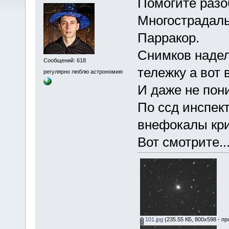
Помогите разо
Многострадаль
Парракор.
Снимков надел
Сообщений: 618
тележку а вот 
регулярно люблю астрономию
И даже не пони
По ссд инспект
внефокалы кр
Вот смотрите..
101.jpg
(235.55 КБ, 800x598 - пр