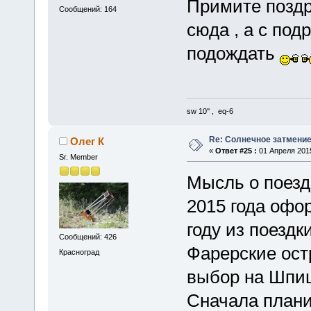
Примите поздр
Сообщений: 164
сюда , а с по
подождать
sw 10'' , eq-6
Re: Солнечное затмение
Олег К
«
Ответ #25 :
01 Апреля 2015
Sr. Member
Мысль о поезд
2015 года офо
году из поездк
Сообщений: 426
Фарерские ост
Красноград
выбор на Шпиц
Сначала плани