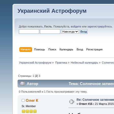
Украинский Астрофорум
Добро пожаловать,
Гость
. Пожалуйста,
войдите
или
зарегистрируйтесь
.
Начало
Помощь
Поиск
Календарь
Вход
Регистрация
Украинский Астрофорум
»
Практика
»
Небесный календарь
»
Солнечно
Страницы:
1
[
2
]
3
Автор
Тема: Солнечное затмени
0 Пользователей и 1 Гость просматривают эту тему.
Re: Солнечное затмение
Олег К
«
Ответ #15 :
21 Марта 2015,
Sr. Member