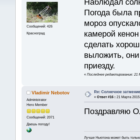
Наблюдал солн
Погода была п
мороз опускал
Сообщений: 426
камерой кенон
Красноград
сделать хорош
выложить, они
приезду.
«
Последнее редактирование: 21 М
Re: Солнечное затмение
Vladimir Nebotov
«
Ответ #16 :
21 Марта 2015,
Administrator
Hero Member
Поздравляю О
Сообщений: 2071
Даешь погоду!
Лучше Ньютона может быть тольк