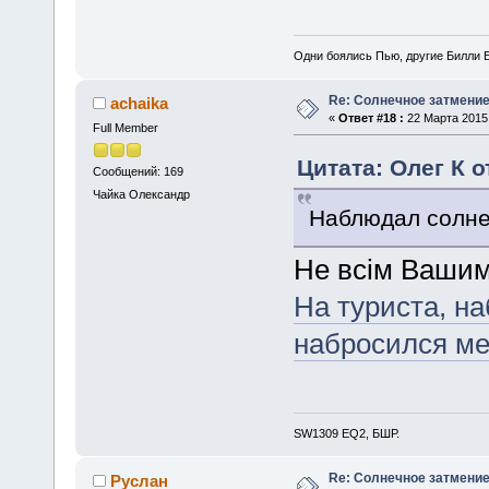
Одни боялись Пью, другие Билли Б
Re: Солнечное затмение
achaika
«
Ответ #18 :
22 Марта 2015,
Full Member
Цитата: Олег К о
Сообщений: 169
Чайка Олександр
Наблюдал солне
Не всім Вашим
На туриста, н
набросился м
SW1309 EQ2, БШР.
Re: Солнечное затмение
Руслан