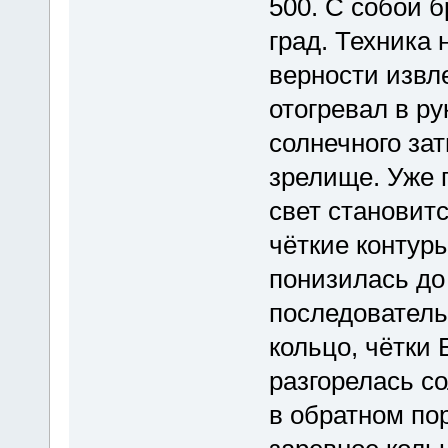
500. С собой 
град. Техника 
верности извл
отогревал в р
солнечного за
зрелище. Уже 
свет становит
чёткие контур
понизилась до
последователь
кольцо, чётки 
разгорелась с
в обратном по