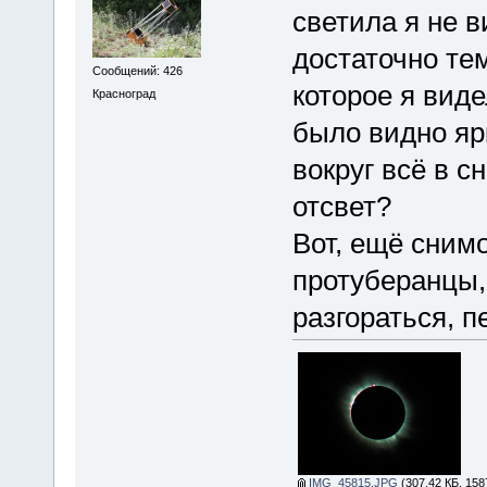
светила я не 
достаточно те
Сообщений: 426
которое я виде
Красноград
было видно ярк
вокруг всё в с
отсвет?
Вот, ещё сним
протуберанцы,
разгораться, п
IMG_45815.JPG
(307.42 КБ, 158