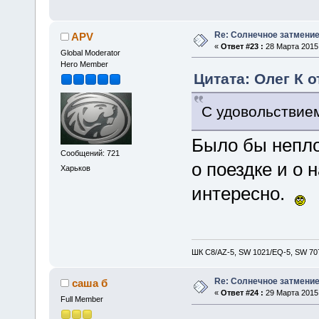
Re: Солнечное затмение
APV
«
Ответ #23 :
28 Марта 2015,
Global Moderator
Hero Member
Цитата: Олег К о
С удовольствием
Было бы непло
Сообщений: 721
о поездке и о
Харьков
интересно.
ШК С8/AZ-5, SW 1021/EQ-5, SW 707
Re: Солнечное затмение
саша б
«
Ответ #24 :
29 Марта 2015,
Full Member