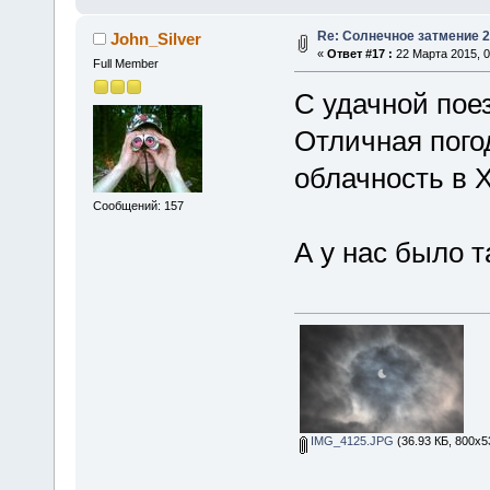
Re: Солнечное затмение 2
John_Silver
«
Ответ #17 :
22 Марта 2015, 0
Full Member
С удачной поез
Отличная пого
облачность в 
Сообщений: 157
А у нас было т
IMG_4125.JPG
(36.93 КБ, 800x5