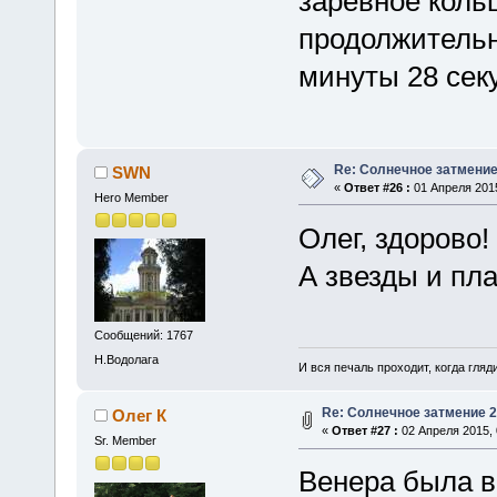
заревное коль
продолжительн
минуты 28 сек
Re: Солнечное затмение
SWN
«
Ответ #26 :
01 Апреля 2015
Hero Member
Олег, здорово
А звезды и пл
Сообщений: 1767
Н.Водолага
И вся печаль проходит, когда гля
Re: Солнечное затмение 2
Олег К
«
Ответ #27 :
02 Апреля 2015, 
Sr. Member
Венера была в