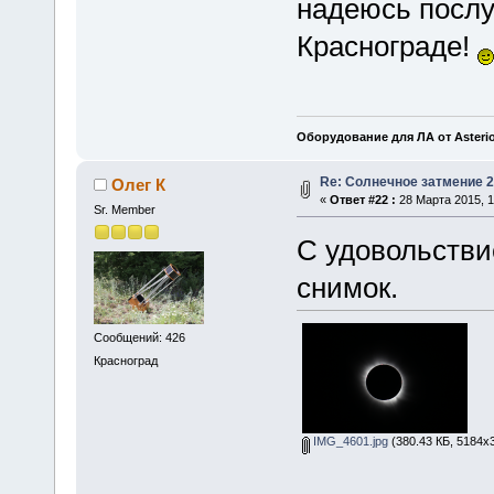
надеюсь послу
Краснограде!
Оборудование для ЛА от Asteri
Re: Солнечное затмение 2
Олег К
«
Ответ #22 :
28 Марта 2015, 1
Sr. Member
С удовольстви
снимок.
Сообщений: 426
Красноград
IMG_4601.jpg
(380.43 КБ, 5184x