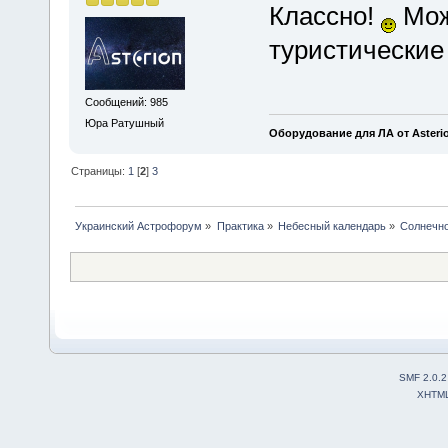
Классно!
Мож
туристические 
Сообщений: 985
Юра Ратушный
Оборудование для ЛА от Asteri
Страницы:
1
[
2
]
3
Украинский Астрофорум
»
Практика
»
Небесный календарь
»
Солнечно
SMF 2.0.2
XHTM