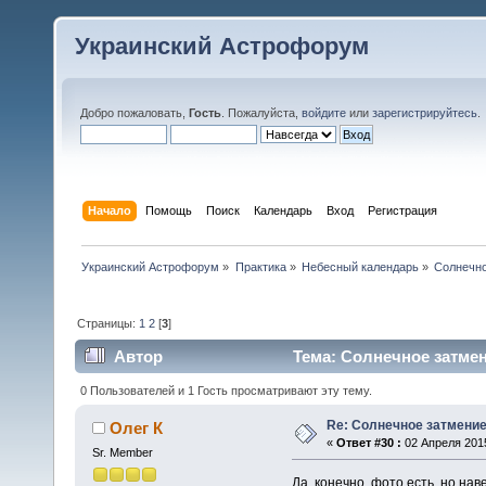
Украинский Астрофорум
Добро пожаловать,
Гость
. Пожалуйста,
войдите
или
зарегистрируйтесь
.
Начало
Помощь
Поиск
Календарь
Вход
Регистрация
Украинский Астрофорум
»
Практика
»
Небесный календарь
»
Солнечно
Страницы:
1
2
[
3
]
Автор
Тема: Солнечное затмени
0 Пользователей и 1 Гость просматривают эту тему.
Re: Солнечное затмение
Олег К
«
Ответ #30 :
02 Апреля 2015
Sr. Member
Да, конечно, фото есть, но наве