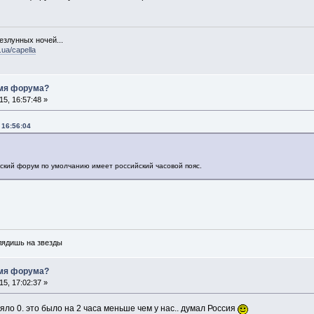
езлунных ночей...
.ua/capella
емя форума?
5, 16:57:48 »
 16:56:04
нский форум по умолчанию имеет российский часовой пояс.
глядишь на звезды
емя форума?
5, 17:02:37 »
тояло 0. это было на 2 часа меньше чем у нас.. думал Россия