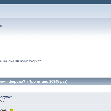
сь
.
»
как изменить время форума?
ремя форума? (Прочитано 20945 раз)
форума?
27 »
вское..