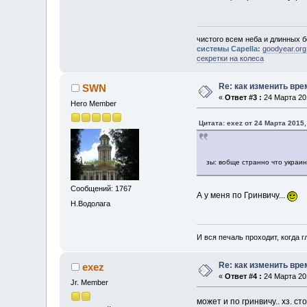
чистого всем неба и длинных б
системы Capella:
goodyear.org
секретки на колеса
Re: как изменить вр
SWN
«
Ответ #3 :
24 Марта 201
Hero Member
Цитата: exez от 24 Марта 2015,
зы: вобще странно что украи
Сообщений: 1767
А у меня по Гринвичу...
Н.Водолага
И вся печаль проходит, когда 
Re: как изменить вр
exez
«
Ответ #4 :
24 Марта 201
Jr. Member
может и по гринвичу.. хз. с