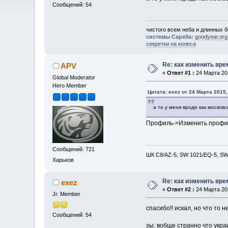
Сообщений: 54
чистого всем неба и длинных б
системы Capella:
goodyear.org
секретки на колеса
Re: как изменить вр
APV
«
Ответ #1 :
24 Марта 201
Global Moderator
Hero Member
Цитата: exez от 24 Марта 2015,
а то у меня вроде как москов
Профиль->Изменить профи
Сообщений: 721
ШК С8/AZ-5, SW 1021/EQ-5, SW 
Харьков
Re: как изменить вр
exez
«
Ответ #2 :
24 Марта 201
Jr. Member
спасибо!! искал, но что то 
Сообщений: 54
зы: вобще странно что укр