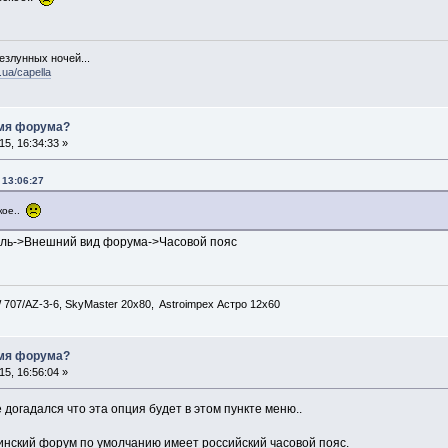
езлунных ночей...
.ua/capella
емя форума?
5, 16:34:33 »
 13:06:27
ское..
ль->Внешний вид форума->Часовой пояс
707/AZ-3-6, SkyMaster 20x80, Astroimpex Астро 12х60
емя форума?
5, 16:56:04 »
не догадался что эта опция будет в этом пункте меню..
аинский форум по умолчанию имеет российский часовой пояс.