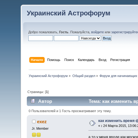
Украинский Астрофорум
Добро пожаловать,
Гость
. Пожалуйста,
войдите
или
зарегистрируйте
Начало
Помощь
Поиск
Календарь
Вход
Регистрация
Украинский Астрофорум
»
Общий раздел
»
Форум для начинающих
Страницы: [
1
]
Автор
Тема: как изменить в
0 Пользователей и 1 Гость просматривают эту тему.
как изменить время 
exez
«
:
24 Марта 2015, 13:06:
Jr. Member
а то у меня вроде как моско