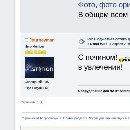
Фото
,
фото ор
В общем всем
Re: Бюджетная оптика 
Journeyman
«
Ответ #23 :
11 Апреля 2015
Hero Member
С почином!
в увлечении!
Сообщений: 985
Юра Ратушный
Оборудование для ЛА от Asteri
Страницы:
1
[
2
]
Украинский Астрофорум
»
Общий раздел
»
Форум для начинающих
»