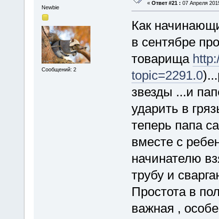
«
Ответ #21 :
07 Апреля 2015
Newbie
Как начинающи
в сентябре про
товарища
http
Сообщений: 2
topic=2291.0
).
звезды ...и па
ударить в гряз
теперь папа са
вместе с ребен
начинателю вз
трубу и сварг
Простота в по
важная , особе