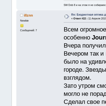
SW Dob 8 и на этом я не собираюс
Re: Бюджетная оптика 
illznn
«
Ответ #22 :
11 Апреля 2015
Newbie
Всем огромное
Сообщений: 7
особенно
Jou
Вчера получил 
Вечером так и 
было на удивл
городе. Звезд
взглядом.
Зато утром смо
могло не порад
Сделал свое п