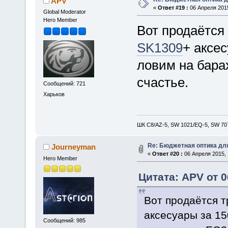
APV
«
Ответ #19 :
06 Апреля 2015
Global Moderator
Hero Member
Вот продаётся
SK1309
+ аксес
ловим на бара
счастье.
Сообщений: 721
Харьков
ШК С8/AZ-5, SW 1021/EQ-5, SW 707
Re: Бюджетная оптика дл
Journeyman
«
Ответ #20 :
06 Апреля 2015, 
Hero Member
Цитата: APV от 0
Вот продаётся 
аксесуары за 15
Сообщений: 985