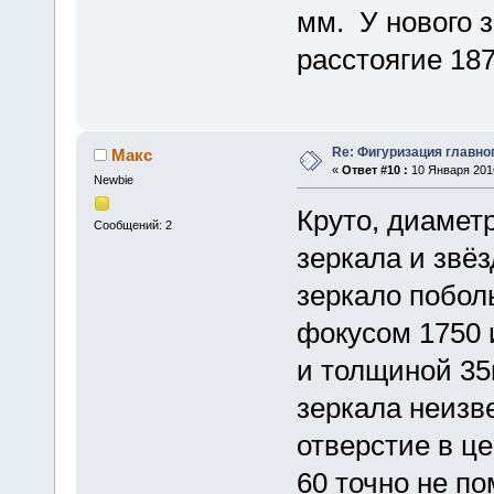
мм. У нового 
расстоягие 18
Re: Фигуризация главно
Макс
«
Ответ #10 :
10 Января 2016
Newbie
Круто, диамет
Сообщений: 2
зеркала и звё
зеркало побол
фокусом 1750 
и толщиной 35
зеркала неизв
отверстие в ц
60 точно не по