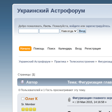
Украинский Астрофорум
Добро пожаловать,
Гость
. Пожалуйста,
войдите
или
зарегистрируйтесь
.
Начало
Помощь
Поиск
Календарь
Вход
Регистрация
Украинский Астрофорум
»
Практика
»
Телескопостроение
»
Фигуризаци
Страницы: [
1
]
Автор
Тема: Фигуризация глав
0 Пользователей и 1 Гость просматривают эту тему.
Фигуризация главного зер
Олег К
«
:
19 Мая 2015, 14:16:58 »
Sr. Member