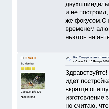
двухшпиндельн
и не построил,
же фокусом.С 
временем алюм
ньютон на ант
Re: Фигуризация главно
Олег К
«
Ответ #9 :
10 Января 2016,
Sr. Member
Здравствуйте!
идёт постройка
вкратце опишу 
Сообщений: 426
изготовление 
Красноград
но считаю, чт