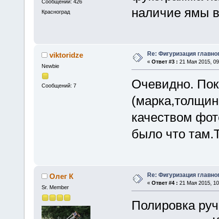
Сообщений: 426
наличие ямы в
Красноград
Re: Фигуризация главно
viktoridze
«
Ответ #3 :
21 Мая 2015, 09
Newbie
Очевидно. Пок
Сообщений: 7
(марка,толщин
качеством фот
было что там.
Re: Фигуризация главно
Олег К
«
Ответ #4 :
21 Мая 2015, 10
Sr. Member
Полировка руч