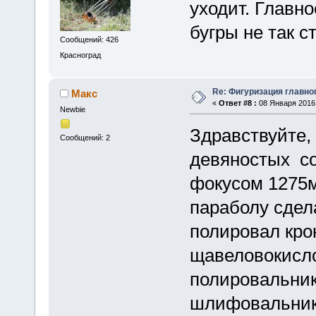
уходит. Главно
бугры не так 
Сообщений: 426
Красноград
Re: Фигуризация главно
Макс
«
Ответ #8 :
08 Января 2016,
Newbie
Здравствуйте, 
Сообщений: 2
девяностых с
фокусом 1275
параболу сдел
полировал кро
щавеловокисло
полировальни
шлифовальник