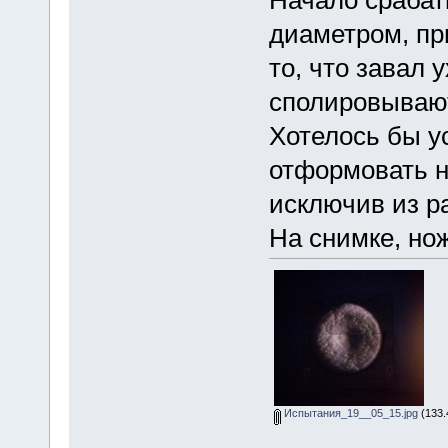
диаметром, пр
то, что завал 
сполировываю
Хотелось бы у
отформовать н
исключив из р
На снимке, но
Испытания_19__05_15.jpg
(133.