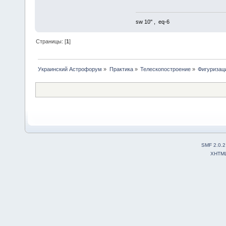
sw 10'' , eq-6
Страницы: [
1
]
Украинский Астрофорум
»
Практика
»
Телескопостроение
»
Фигуризаци
SMF 2.0.2
XHTM