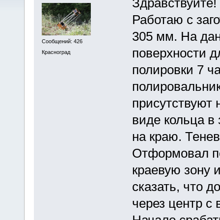
Здравствуйте!
Работаю с заг
305 мм. На да
Сообщений: 426
поверхности д
Красноград
полировки 7 ч
полировальник
присутствуют 
виде кольца в 
на краю. Тене
Отформовал по
краевую зону и
сказать, что 
через центр с 
Начало срабат