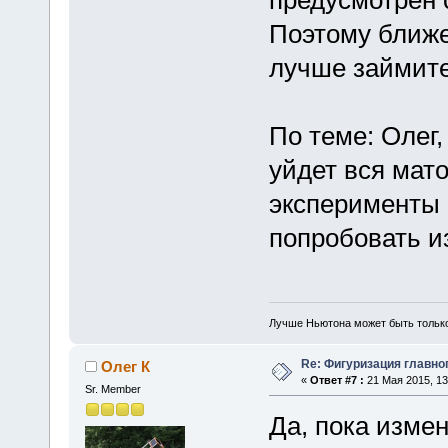
предусмотрен с
Поэтому ближе 
лучше займит
По теме: Олег,
уйдет вся мат
эксперименты
попробовать и
Лучше Ньютона может быть тольк
Re: Фигуризация главно
Олег К
«
Ответ #7 :
21 Мая 2015, 13
Sr. Member
Да, пока изме