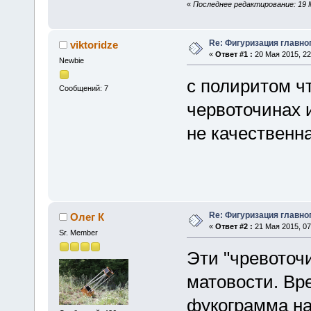
«
Последнее редактирование: 19 М
Re: Фигуризация главно
viktoridze
«
Ответ #1 :
20 Мая 2015, 22
Newbie
с полиритом чт
Сообщений: 7
червоточинах 
не качественна
Re: Фигуризация главно
Олег К
«
Ответ #2 :
21 Мая 2015, 07
Sr. Member
Эти "чревоточи
матовости. Вр
фукограмма на