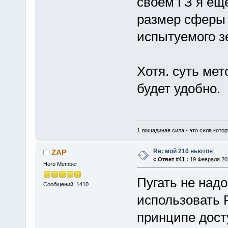
своем ГЗ я ещ
размер сферы 
испытуемого з
Хотя. суть мет
будет удобно.
1 лошадиная сила - это сила котор
Re: мой 210 ньютон
ZAP
«
Ответ #41 :
19 Февраля 201
Hero Member
Пугать не над
Сообщений: 1410
использовать Р
принципе дост