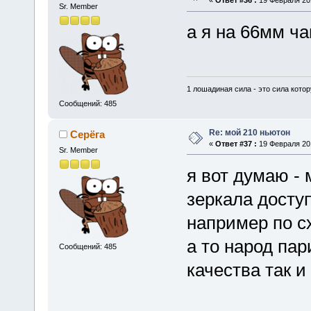
«
Ответ #36 :
19 Февраля 201
Sr. Member
а я на 66мм ч
1 лошадиная сила - это сила котор
Сообщений: 485
Re: мой 210 ньютон
Серёга
«
Ответ #37 :
19 Февраля 201
Sr. Member
я вот думаю - 
зеркала досту
например по с
а то народ пар
Сообщений: 485
качества так и