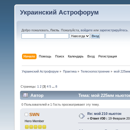
Украинский Астрофорум
Добро пожаловать,
Гость
. Пожалуйста,
войдите
или
зарегистрируйтесь
.
Начало
Помощь
Поиск
Календарь
Вход
Регистрация
Украинский Астрофорум
»
Практика
»
Телескопостроение
»
мой 225мм
Страницы:
1
2
[
3
]
4
5
...
8
Автор
Тема: мой 225мм ньютон
0 Пользователей и 1 Гость просматривают эту тему.
Re: мой 210 ньютон
SWN
«
Ответ #30 :
19 Февраля 201
Hero Member