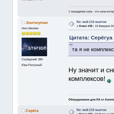
1 лошадиная сила - это сила котор
Re: мой 210 ньютон
Journeyman
«
Ответ #35 :
19 Февраля 201
Hero Member
Цитата: Серёгуа 
та я не комплек
Сообщений: 985
Юра Ратушный
Ну значит и с
комплексов!
Оборудование для ЛА от Asteri
Re: мой 210 ньютон
Серёга