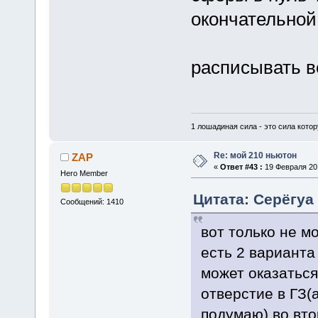
окончательной
расписывать в
1 лошадиная сила - это сила котор
Re: мой 210 ньютон
ZAP
«
Ответ #43 :
19 Февраля 201
Hero Member
Цитата: Серёгуа 
Сообщений: 1410
вот только не м
есть 2 варианта
может оказаться
отверстие в ГЗ(
подумаю) во вт