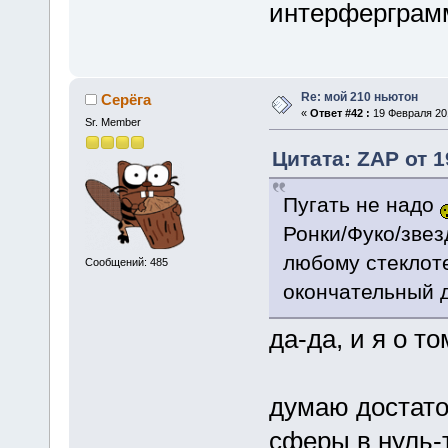
интерферграмм
Re: мой 210 ньютон
Серёга
«
Ответ #42 :
19 Февраля 201
Sr. Member
Цитата: ZAP от 1
Пугать не надо
Ронки/Фуко/звезд
любому стеклоте
Сообщений: 485
окончательный 
да-да, и я о т
думаю достаточ
сферы в нуль-