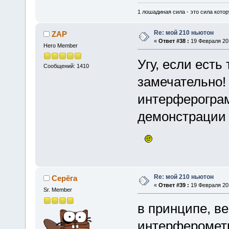
1 лошадиная сила - это сила котор
Re: мой 210 ньютон
ZAP
«
Ответ #38 :
19 Февраля 201
Hero Member
Угу, если есть
Сообщений: 1410
замечательно
интерферограм
демонстрации 
Re: мой 210 ньютон
Серёга
«
Ответ #39 :
19 Февраля 201
Sr. Member
в принципе, ве
интерферометр