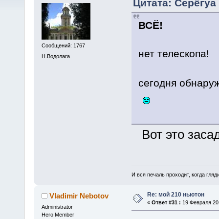
Цитата: Серёгуа 
ВСЁ!
Сообщений: 1767
нет телескопа!
Н.Водолага
сегодня обнаруж
Вот это заса
И вся печаль проходит, когда гля
Re: мой 210 ньютон
Vladimir Nebotov
«
Ответ #31 :
19 Февраля 201
Administrator
Hero Member