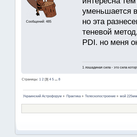
интересна тем
уменьшается в
но эта разнес
Сообщений: 485
теневой метод
PDI. но меня 
1 лошадиная сила - это сила котор
Страницы:
1
2
[
3
]
4
5
...
8
Украинский Астрофорум
»
Практика
»
Телескопостроение
»
мой 225мм