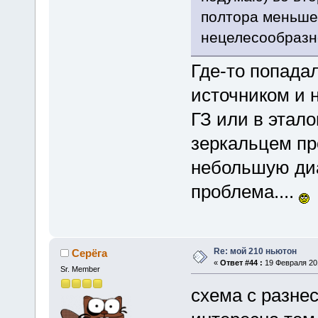
полтора меньше 
нецелесообразн
Где-то попада
источником и 
ГЗ или в этал
зеркальцем про
небольшую диа
проблема....
Re: мой 210 ньютон
Серёга
«
Ответ #44 :
19 Февраля 201
Sr. Member
схема с разне