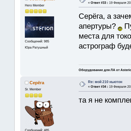
«
Ответ #33 :
19 Февраля 201
Hero Member
Серёга, а заче
апертуры?
Пу
места для токо
Сообщений: 985
астрограф буд
Юра Ратушный
Оборудование для ЛА от Asteri
Re: мой 210 ньютон
Серёга
«
Ответ #34 :
19 Февраля 201
Sr. Member
та я не компл
Сообщений: 485