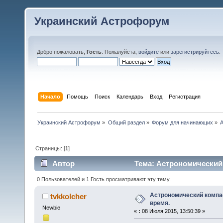
Украинский Астрофорум
Добро пожаловать,
Гость
. Пожалуйста,
войдите
или
зарегистрируйтесь
.
Начало
Помощь
Поиск
Календарь
Вход
Регистрация
Украинский Астрофорум
»
Общий раздел
»
Форум для начинающих
»
А
Страницы: [
1
]
Автор
Тема: Астрономический 
0 Пользователей и 1 Гость просматривают эту тему.
Астрономический компас
tvkkolcher
время.
Newbie
«
:
08 Июля 2015, 13:50:39 »