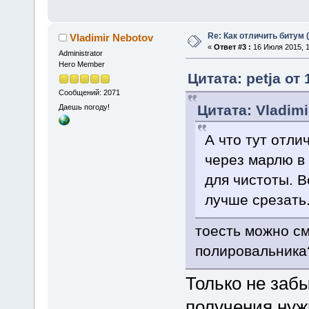
Re: Как отличить битум 
Vladimir Nebotov
«
Ответ #3 :
16 Июля 2015, 1
Administrator
Hero Member
Цитата: petja от
Сообщений: 2071
Цитата: Vladimi
Даешь погоду!
А что тут отли
через марлю в 
для чистоты. 
лучше срезать
тоесть можно см
полировальника
Только не заб
получения нуж