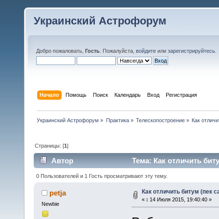
Украинский Астрофорум
Добро пожаловать,
Гость
. Пожалуйста,
войдите
или
зарегистрируйтесь
.
Начало
Помощь
Поиск
Календарь
Вход
Регистрация
Украинский Астрофорум
»
Практика
»
Телескопостроение
»
Как отличи
Страницы: [
1
]
Автор
Тема: Как отличить биту
0 Пользователей и 1 Гость просматривают эту тему.
Как отличить битум (пек с
petja
«
:
14 Июля 2015, 19:40:40 »
Newbie