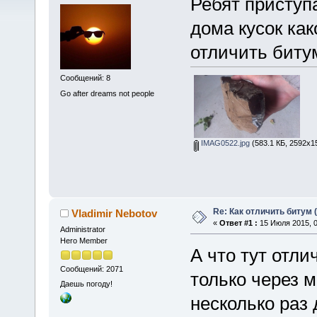
Ребят приступ
дома кусок как
отличить биту
Сообщений: 8
Go after dreams not people
IMAG0522.jpg
(583.1 КБ, 2592x1
Re: Как отличить битум 
Vladimir Nebotov
«
Ответ #1 :
15 Июля 2015, 0
Administrator
Hero Member
А что тут отли
Сообщений: 2071
только через 
Даешь погоду!
несколько раз 