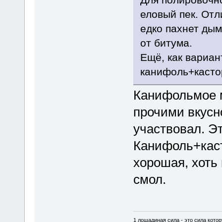
еловый пек. Отл
едко пахнет дым
от битума.
Ещё, как вариан
канифоль+кастор
Канифольмое 
прочими вкусн
участвовал. Э
Канифоль+каст
хорошая, хоть
смол.
1 лошадиная сила - это сила котор