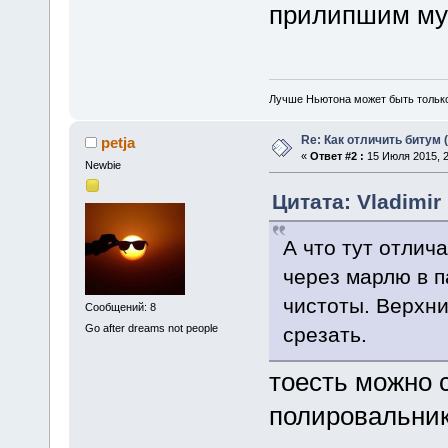
прилипшим мус
Лучше Ньютона может быть тольк
Re: Как отличить битум 
petja
«
Ответ #2 :
15 Июля 2015, 2
Newbie
Цитата: Vladimir
А что тут отлич
через марлю в п
чистоты. Верхн
Сообщений: 8
Go after dreams not people
срезать.
тоесть можно с
полировальни