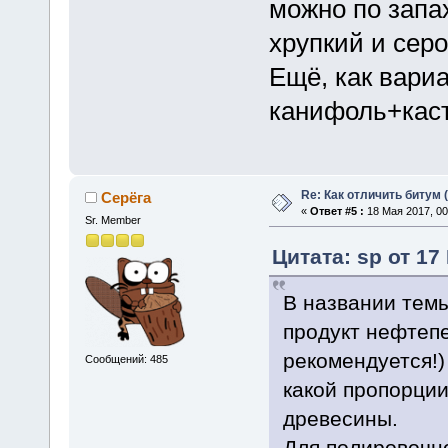
можно по запах
хрупкий и серо
Ещё, как вари
канифоль+касто
Re: Как отличить битум 
Серёга
«
Ответ #5 :
18 Мая 2017, 00
Sr. Member
Цитата: sp от 17
В названии темы
продукт нефтепе
рекомендуется!)
Сообщений: 485
какой пропорции
древесины.
Для полировочн