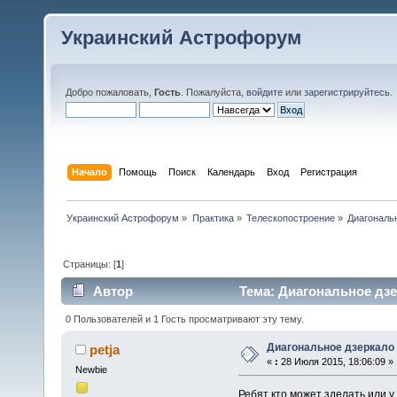
Украинский Астрофорум
Добро пожаловать,
Гость
. Пожалуйста,
войдите
или
зарегистрируйтесь
.
Начало
Помощь
Поиск
Календарь
Вход
Регистрация
Украинский Астрофорум
»
Практика
»
Телескопостроение
»
Диагональ
Страницы: [
1
]
Автор
Тема: Диагональное дзе
0 Пользователей и 1 Гость просматривают эту тему.
Диагональное дзеркало
petja
«
:
28 Июля 2015, 18:06:09 »
Newbie
Ребят кто может зделать или у