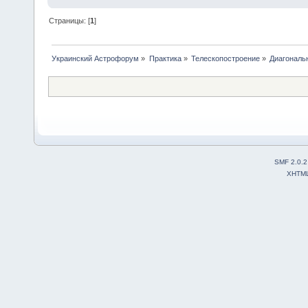
Страницы: [
1
]
Украинский Астрофорум
»
Практика
»
Телескопостроение
»
Диагональ
SMF 2.0.2
XHTM