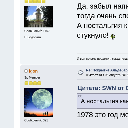
Да, забыл нап
тогда очень с
А ностальгия к
Сообщений: 1767
стукнуло!
Н.Водолага
И вся печаль проходит, когда гля
Re: Покрытие Альдебара
igon
«
Ответ #8 :
08 Августа 2015
Sr. Member
Цитата: SWN от 0
А ностальгия как
1978 это год 
Сообщений: 321