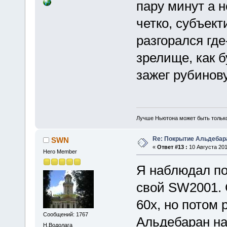
пару минут а н
четко, субъек
разгорался где
зрелище, как б
зажег рубинов
Лучше Ньютона может быть тольк
Re: Покрытие Альдебара
SWN
«
Ответ #13 :
10 Августа 201
Hero Member
Я наблюдал по
свой SW2001. 
60х, но потом
Сообщений: 1767
Альдебаран на
Н.Водолага