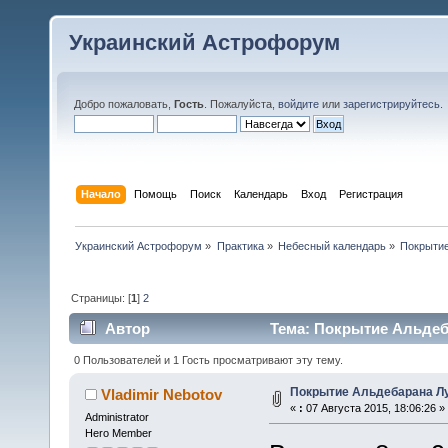
Украинский Астрофорум
Добро пожаловать,
Гость
. Пожалуйста,
войдите
или
зарегистрируйтесь
.
Начало
Помощь
Поиск
Календарь
Вход
Регистрация
Украинский Астрофорум
»
Практика
»
Небесный календарь
»
Покрытие
Страницы: [
1
]
2
Автор
Тема: Покрытие Альдеба
0 Пользователей и 1 Гость просматривают эту тему.
Покрытие Альдебарана Лу
Vladimir Nebotov
«
:
07 Августа 2015, 18:06:26 »
Administrator
Hero Member