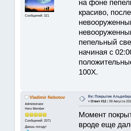
на фоне пепел
красиво, посл
Сообщений: 321
невооруженным
невооруженным
пепельный све
начиная с 02:0
положительн
100Х.
Re: Покрытие Альдебара
Vladimir Nebotov
«
Ответ #12 :
09 Августа 201
Administrator
Hero Member
Момент покрыт
Сообщений: 2071
вроде еще дал
Даешь погоду!