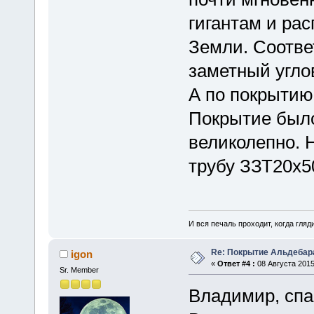
гигантам и ра
Земли. Соотве
заметный угло
А по покрытию
Покрытие было
великолепно. 
трубу ЗЗТ20х5
И вся печаль проходит, когда гля
Re: Покрытие Альдебара
igon
«
Ответ #4 :
08 Августа 2015
Sr. Member
Владимир, спа