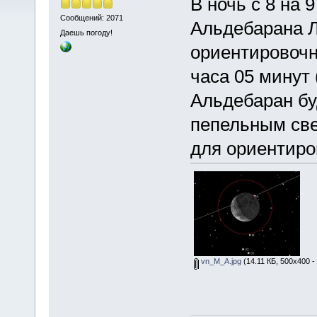
В ночь с 8 на 
Сообщений: 2071
Альдебарана Л
Даешь погоду!
ориентировочно
часа 05 минут
Альдебаран бу
пепельным све
для ориентиро
vn_M_A.jpg
(14.11 КБ, 500x400 -