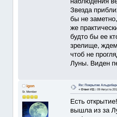
наблюдения ве
Звезда прибли
бы не заметно,
же практически
будто бы ее кт
зрелище, ждем
чтоб не прогля
Луны. Виден п
Re: Покрытие Альдебара
igon
«
Ответ #11 :
09 Августа 2015
Sr. Member
Есть открытие!
вышла из за Лу