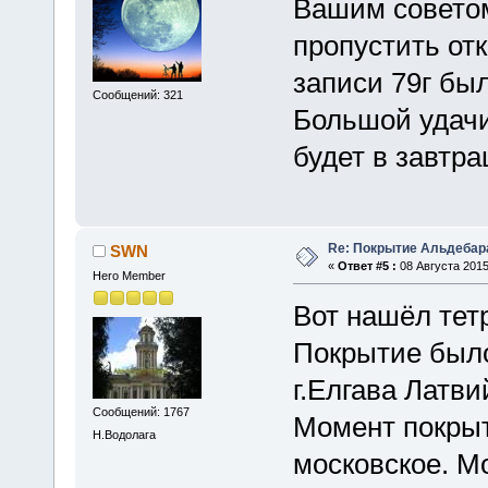
Вашим советом
пропустить от
записи 79г бы
Сообщений: 321
Большой удачи
будет в завтр
Re: Покрытие Альдебара
SWN
«
Ответ #5 :
08 Августа 2015
Hero Member
Вот нашёл тетр
Покрытие было
г.Елгава Лат
Сообщений: 1767
Момент покрыти
Н.Водолага
московское. М