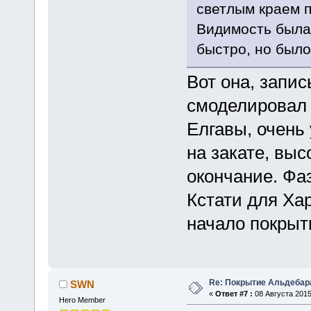
светлым краем 
Видимость была
быстро, но было
Вот она, запись
смоделировал 
Елгавы, очень
на закате, выс
окончание. Фаз
Кстати для Ха
начало покрыти
Re: Покрытие Альдебара
SWN
«
Ответ #7 :
08 Августа 2015
Hero Member