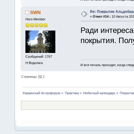
Re: Покрытие Альдебара
SWN
«
Ответ #14 :
10 Августа 201
Hero Member
Ради интереса
покрытия. Пол
Сообщений: 1767
Н.Водолага
И вся печаль проходит, когда гля
Страницы: [
1
]
2
Украинский Астрофорум
»
Практика
»
Небесный календарь
»
Покрытие