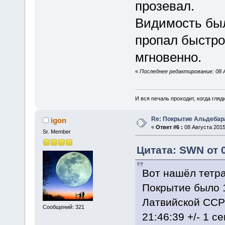
прозевал.
Видимость был
пропал быстро
мгновенно.
«
Последнее редактирование: 08 
И вся печаль проходит, когда гля
Re: Покрытие Альдебара
igon
«
Ответ #6 :
08 Августа 2015
Sr. Member
Цитата: SWN от 0
Вот нашёл тетра
Покрытие было 1
Латвийской С
Сообщений: 321
21:46:39 +/- 1 