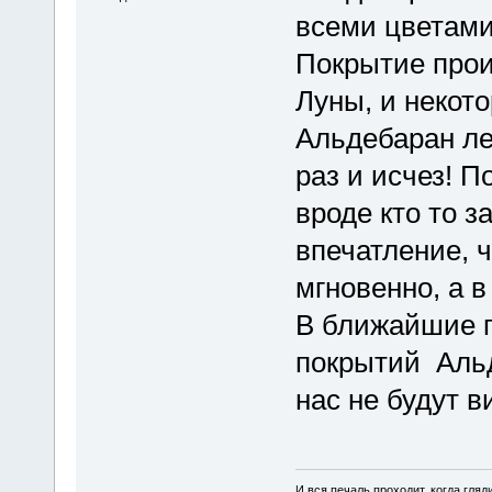
всеми цветами
Покрытие прои
Луны, и некото
Альдебаран ле
раз и исчез! П
вроде кто то з
впечатление, 
мгновенно, а в
В ближайшие п
покрытий Альд
нас не будут в
И вся печаль проходит, когда гля