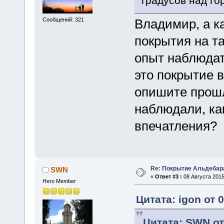
градусов над го
Сообщений: 321
Владимир, а к
покрытия на т
опыт наблюдат
это покрытие в
опишите прошл
наблюдали, ка
впечатления?
Re: Покрытие Альдебара
SWN
«
Ответ #3 :
08 Августа 2015
Hero Member
Цитата: igon от 
Цитата: SWN от 