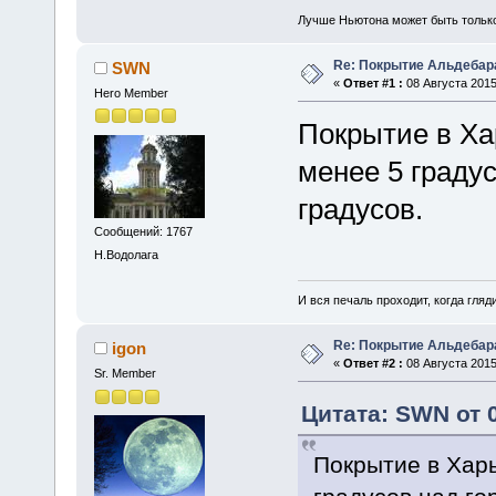
Лучше Ньютона может быть тольк
Re: Покрытие Альдебара
SWN
«
Ответ #1 :
08 Августа 2015
Hero Member
Покрытие в Ха
менее 5 градус
градусов.
Сообщений: 1767
Н.Водолага
И вся печаль проходит, когда гля
Re: Покрытие Альдебара
igon
«
Ответ #2 :
08 Августа 2015
Sr. Member
Цитата: SWN от 0
Покрытие в Харь