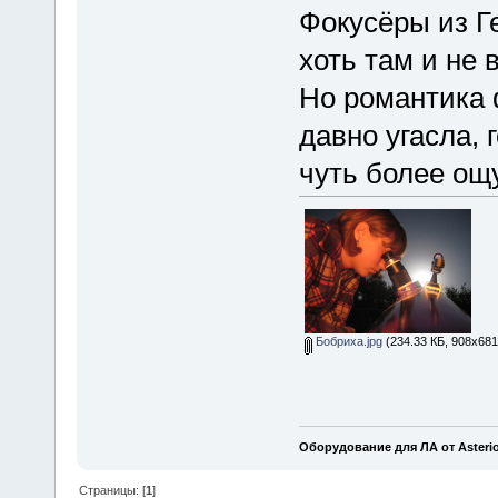
Фокусёры из Г
хоть там и не 
Но романтика 
давно угасла, 
чуть более ощ
Бобриха.jpg
(234.33 КБ, 908x681
Оборудование для ЛА от Asteri
Страницы: [
1
]