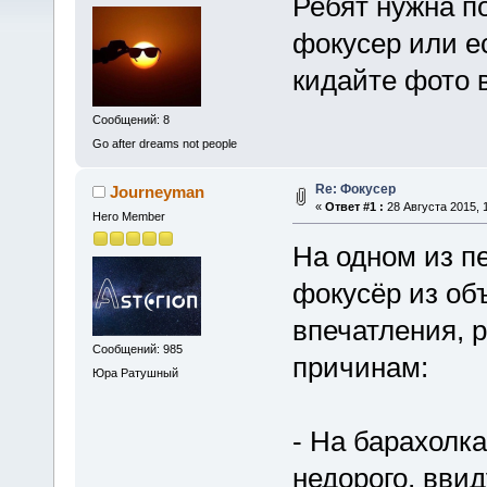
Ребят нужна п
фокусер или ес
кидайте фото 
Сообщений: 8
Go after dreams not people
Re: Фокусер
Journeyman
«
Ответ #1 :
28 Августа 2015, 1
Hero Member
На одном из п
фокусёр из об
впечатления, 
Сообщений: 985
причинам:
Юра Ратушный
- На барахолк
недорого, вви