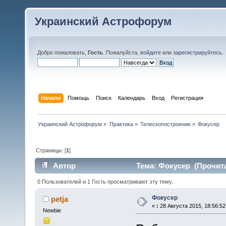
Украинский Астрофорум
Добро пожаловать,
Гость
. Пожалуйста,
войдите
или
зарегистрируйтесь
.
Начало
Помощь
Поиск
Календарь
Вход
Регистрация
Украинский Астрофорум
»
Практика
»
Телескопостроение
»
Фокусер 
Страницы: [
1
]
Автор
Тема: Фокусер (Прочита
0 Пользователей и 1 Гость просматривают эту тему.
Фокусер
petja
«
:
28 Августа 2015, 18:56:52
Newbie