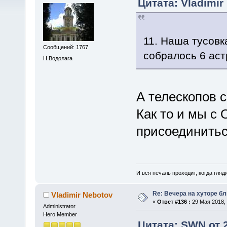
Цитата: Vladimir
11. Наша тусовк
Сообщений: 1767
собралось 6 ас
Н.Водолага
А телескопов 
Как то и мы с
присоединиться
И вся печаль проходит, когда гля
Re: Вечера на хуторе б
Vladimir Nebotov
«
Ответ #136 :
29 Мая 2018, 
Administrator
Hero Member
Цитата: SWN от 2