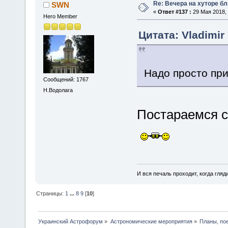
Re: Вечера на хуторе б
SWN
«
Ответ #137 :
29 Мая 2018, 
Hero Member
Цитата: Vladimir
Надо просто при
Сообщений: 1767
Н.Водолага
Постараемся с
И вся печаль проходит, когда гля
Страницы:
1
...
8
9
[
10
]
Украинский Астрофорум
»
Астрономические мероприятия
»
Планы, по