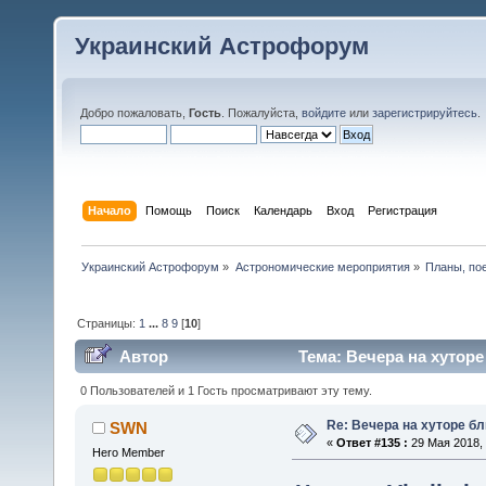
Украинский Астрофорум
Добро пожаловать,
Гость
. Пожалуйста,
войдите
или
зарегистрируйтесь
.
Начало
Помощь
Поиск
Календарь
Вход
Регистрация
Украинский Астрофорум
»
Астрономические мероприятия
»
Планы, по
Страницы:
1
...
8
9
[
10
]
Автор
Тема: Вечера на хуторе
0 Пользователей и 1 Гость просматривают эту тему.
Re: Вечера на хуторе б
SWN
«
Ответ #135 :
29 Мая 2018, 
Hero Member