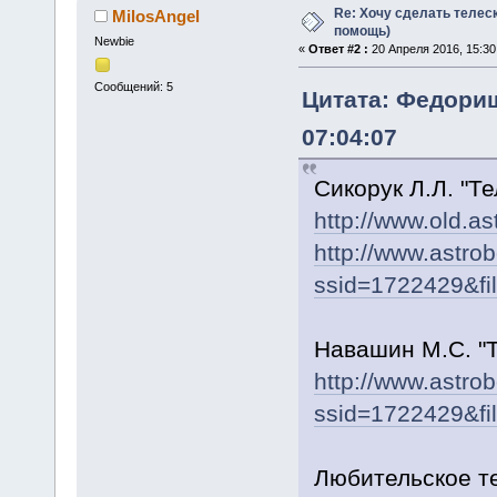
Re: Хочу сделать телеск
MilosAngel
помощь)
Newbie
«
Ответ #2 :
20 Апреля 2016, 15:30
Сообщений: 5
Цитата: Федориш
07:04:07
Сикорук Л.Л. "Т
http://www.old.as
http://www.astro
ssid=1722429&fi
Навашин М.С. "
http://www.astro
ssid=1722429&fi
Любительское т