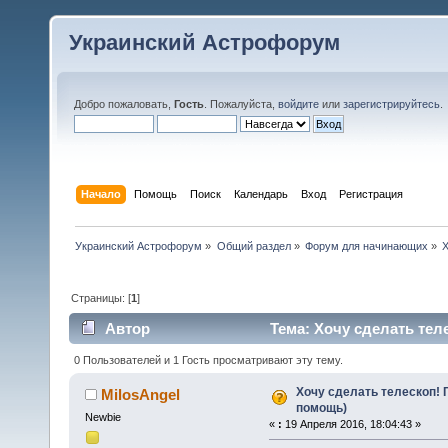
Украинский Астрофорум
Добро пожаловать,
Гость
. Пожалуйста,
войдите
или
зарегистрируйтесь
.
Начало
Помощь
Поиск
Календарь
Вход
Регистрация
Украинский Астрофорум
»
Общий раздел
»
Форум для начинающих
»
Х
Страницы: [
1
]
Автор
Тема: Хочу сделать теле
0 Пользователей и 1 Гость просматривают эту тему.
Хочу сделать телескоп! 
MilosAngel
помощь)
Newbie
«
:
19 Апреля 2016, 18:04:43 »