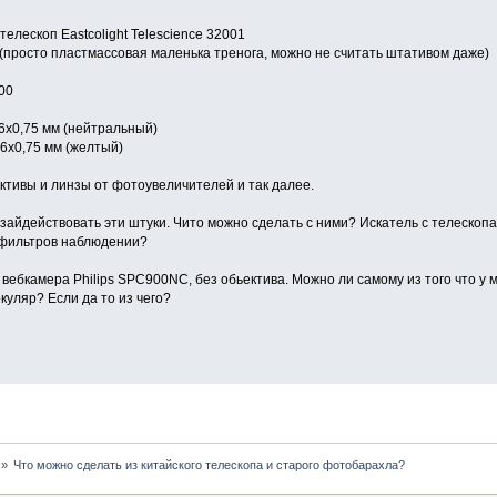
телескоп Eastcolight Telescience 32001
(просто пластмассовая маленька тренога, можно не считать штативом даже)
00
х0,75 мм (нейтральный)
х0,75 мм (желтый)
ективы и линзы от фотоувеличителей и так далее.
 зайдействовать эти штуки. Чито можно сделать с ними? Искатель с телескоп
х фильтров наблюдении?
 вебкамера Philips SPC900NC, без обьектива. Можно ли самому из того что у 
куляр? Если да то из чего?
»
Что можно сделать из китайского телескопа и старого фотобарахла?