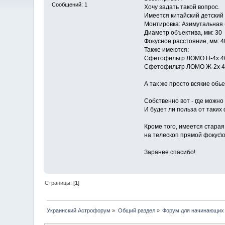
Сообщений: 1
Хочу задать такой вопрос.
Имеется китайский детский 
Монтировка: Азимутальная 
Диаметр объектива, мм: 30
Фокусное расстояние, мм: 4
Также имеются:
Сфетофильтр ЛОМО Н-4х 46
Сфетофильтр ЛОМО Ж-2х 46
А так же просто всякие обь
Собственно вот - где можно
И будет ли польза от таки
Кроме того, имеется старая
на телескоп прямой фокус\о
Заранее спасибо!
Страницы: [
1
]
Украинский Астрофорум
»
Общий раздел
»
Форум для начинающих