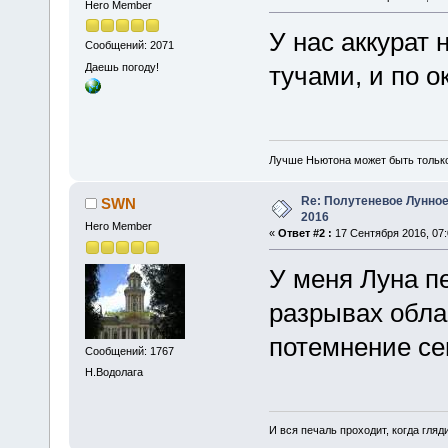
Hero Member
У нас аккурат 
Сообщений: 2071
Даешь погоду!
тучами, и по 
Лучше Ньютона может быть тольк
Re: Полутеневое Лунное
SWN
2016
Hero Member
«
Ответ #2 :
17 Сентября 2016, 07:
У меня Луна п
разрывах обла
потемнение се
Сообщений: 1767
Н.Водолага
И вся печаль проходит, когда гля