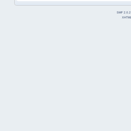
SMF 2.0.2
XHTM