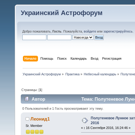
Украинский Астрофорум
Добро пожаловать,
Гость
. Пожалуйста,
войдите
или
зарегистрируйтесь
.
Начало
Помощь
Поиск
Календарь
Вход
Регистрация
Украинский Астрофорум
»
Практика
»
Небесный календарь
»
Полутене
Страницы: [
1
]
Автор
Тема: Полутеневое Лунн
0 Пользователей и 1 Гость просматривают эту тему.
Полутеневое Лунное зат
Леонид1
2016
Sr. Member
«
:
16 Сентября 2016, 16:24:46 »