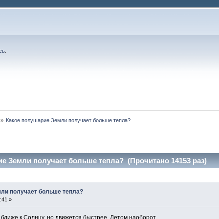
сь
.
»
Какое полушарие Земли получает больше тепла?
е Земли получает больше тепла? (Прочитано 14153 раз)
мли получает больше тепла?
:41 »
ближе к Солнцу, но движется быстрее. Летом наоборот.