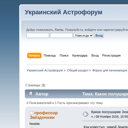
Украинский Астрофорум
Добро пожаловать,
Гость
. Пожалуйста,
войдите
или
зарегистрируйте
Начало
Помощь
Поиск
Календарь
Вход
Регистрация
Украинский Астрофорум
»
Общий раздел
»
Форум для начинающих
Страницы: [
1
]
Автор
Тема: Какое полушари
0 Пользователей и 1 Гость просматривают эту тему.
Какое полушарие Зе
профессор
Звёздочкин
«
:
08 Ноября 2016, 15:55
Newbie
Как известно, зимой Земля 