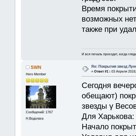
Время покрыти
возможных нет
также при удал
И вся печаль проходит, когда гля
Re: Покрытия звезд Лун
SWN
«
Ответ #1 :
03 Апреля 2018,
Hero Member
Сегодня вечер
обещают) покр
звезды γ Весов
Сообщений: 1767
Для Харькова:
Н.Водолага
Начало покрыт