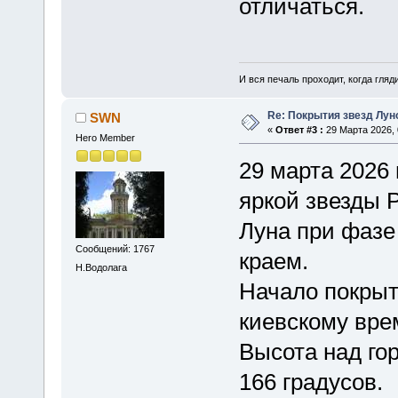
отличаться.
И вся печаль проходит, когда гля
Re: Покрытия звезд Лун
SWN
«
Ответ #3 :
29 Марта 2026, 
Hero Member
29 марта 2026
яркой звезды Р
Луна при фазе
Сообщений: 1767
краем.
Н.Водолага
Начало покрыт
киевскому вре
Высота над гор
166 градусов.