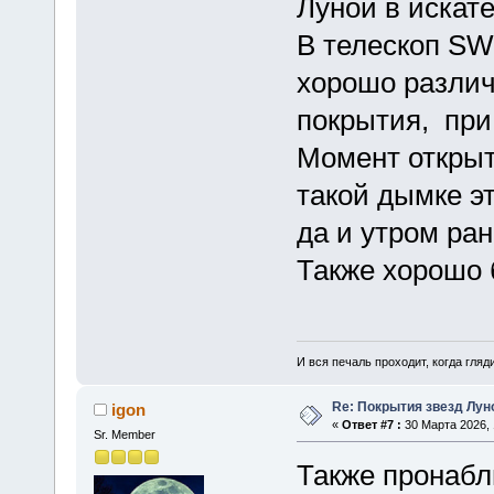
Луной в искате
В телескоп SW
хорошо различ
покрытия, при
Момент открыт
такой дымке эт
да и утром ран
Также хорошо 
И вся печаль проходит, когда гля
Re: Покрытия звезд Лун
igon
«
Ответ #7 :
30 Марта 2026, 
Sr. Member
Также пронабл