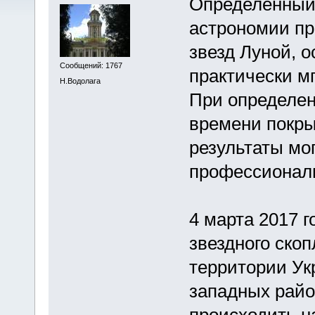
Определенный
астрономии п
звезд Луной, 
Сообщений: 1767
практически м
Н.Водолага
При определен
времени покры
результаты мо
профессионал
4 марта 2017 
звездного ско
территории Ук
западных район
происходить н