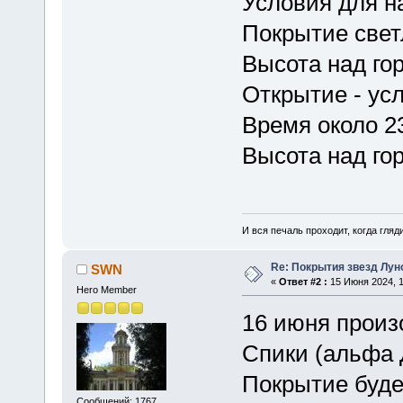
Условия для н
Покрытие свет
Высота над гор
Открытие - ус
Время около 23
Высота над гор
И вся печаль проходит, когда гля
Re: Покрытия звезд Лун
SWN
«
Ответ #2 :
15 Июня 2024, 1
Hero Member
16 июня произ
Спики (альфа 
Покрытие буде
Сообщений: 1767