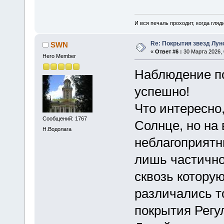
И вся печаль проходит, когда гля
Re: Покрытия звезд Лун
SWN
«
Ответ #6 :
30 Марта 2026, 
Hero Member
Наблюдение п
успешно!
Что интересно,
Сообщений: 1767
Солнце, но на
Н.Водолага
неблагоприятн
лишь частично
сквозь котору
различались т
покрытия Регу