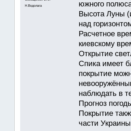
южного полюса
Н.Водолага
Высота Луны (и
над горизонтом
Расчетное вре
киевскому вре
Открытие свет
Спика имеет бл
покрытие можн
невооружённым
наблюдать в т
Прогноз погоды
Покрытие такж
части Украины