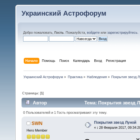
Украинский Астрофорум
Добро пожаловать,
Гость
. Пожалуйста,
войдите
или
зарегистрируйтесь
.
Начало
Помощь
Поиск
Календарь
Вход
Регистрация
Украинский Астрофорум
»
Практика
»
Наблюдения
»
Покрытия звезд 
Страницы: [
1
]
Автор
Тема: Покрытия звезд Л
0 Пользователей и 1 Гость просматривают эту тему.
Покрытия звезд Луной
SWN
«
:
28 Февраля 2017, 09:34:2
Hero Member