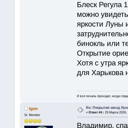
Блеск Регула 
можно увидеть
яркости Луны 
затруднительн
бинокль или т
Открытие орие
Хотя с утра яр
для Харькова 
И вся печаль проходит, когда гля
Re: Покрытия звезд Лун
igon
«
Ответ #4 :
29 Марта 2026, 
Sr. Member
Владимир, сп