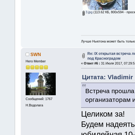
3.jpg
(113.62 КБ, 800x594 - прос
Лучше Ньютона может быть тольк
Re: IX открытая встреча 
SWN
под Красноградом
Hero Member
«
Ответ #6 :
31 Июля 2017, 07:29:5
Цитата: Vladimir
Встреча прошла
организаторам 
Сообщений: 1767
Н.Водолага
Целиком за!
Будем надеять
юбилейная 10-