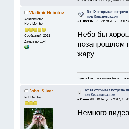
И вся печаль проходит, когда гля
Re: IX открытая встреч
Vladimir Nebotov
под Красноградом
Administrator
«
Ответ #7 :
31 Июля 2017, 13:40:3
Hero Member
Небо бы хорош
Сообщений: 2071
Даешь погоду!
позапрошлом г
жару.
Лучше Ньютона может быть тольк
Re: IX открытая встреча 
John_Silver
под Красноградом
Full Member
«
Ответ #8 :
10 Августа 2017, 18:46
Немного видео