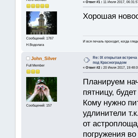
«
Ответ #1 :
11 Июля 2017, 06:31:5
Хорошая ново
Сообщений: 1767
И вся печаль проходит, когда гля
Н.Водолага
Re: IX открытая встреч
John_Silver
под Красноградом
Full Member
«
Ответ #2 :
20 Июля 2017, 19:48:0
Планируем нач
пятницу, будет
Кому нужно пи
Сообщений: 157
удлинители т.к
от астроплоща
погружения во