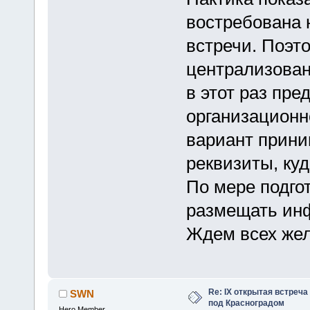
востребована 
встречи. Поэт
централизован
в этот раз пре
организационно
вариант прини
реквизиты, ку
По мере подго
размещать ин
Ждем всех же
Re: IX открытая встреч
SWN
под Красноградом
Hero Member