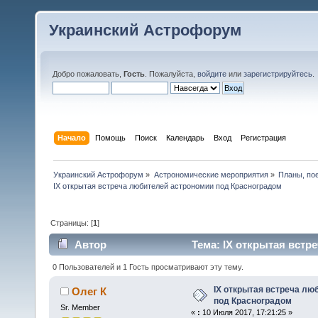
Украинский Астрофорум
Добро пожаловать,
Гость
. Пожалуйста,
войдите
или
зарегистрируйтесь
.
Начало
Помощь
Поиск
Календарь
Вход
Регистрация
Украинский Астрофорум
»
Астрономические мероприятия
»
Планы, по
IX открытая встреча любителей астрономии под Красноградом
Страницы: [
1
]
Автор
Тема: IX открытая встр
22724 раз)
0 Пользователей и 1 Гость просматривают эту тему.
IX открытая встреча лю
Олег К
под Красноградом
Sr. Member
«
:
10 Июля 2017, 17:21:25 »