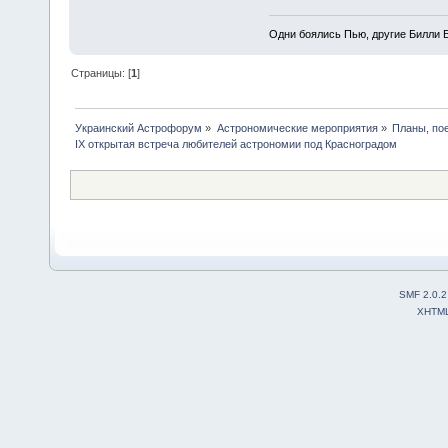
Одни боялись Пью, другие Билли Б
Страницы: [
1
]
Украинский Астрофорум
»
Астрономические мероприятия
»
Планы, по
IX открытая встреча любителей астрономии под Красноградом
SMF 2.0.2
XHTM