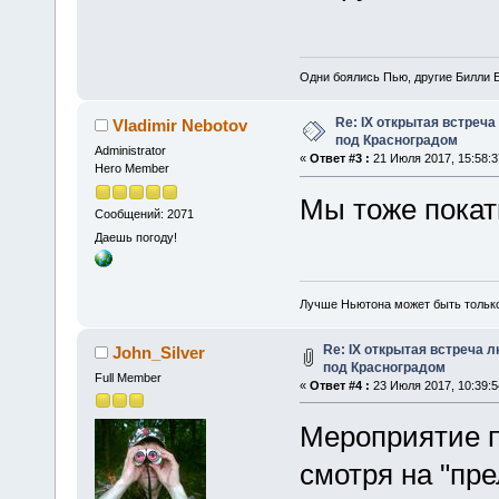
Одни боялись Пью, другие Билли Б
Re: IX открытая встреч
Vladimir Nebotov
под Красноградом
Administrator
«
Ответ #3 :
21 Июля 2017, 15:58:3
Hero Member
Мы тоже покат
Сообщений: 2071
Даешь погоду!
Лучше Ньютона может быть тольк
Re: IX открытая встреча 
John_Silver
под Красноградом
Full Member
«
Ответ #4 :
23 Июля 2017, 10:39:5
Мероприятие п
смотря на "пр