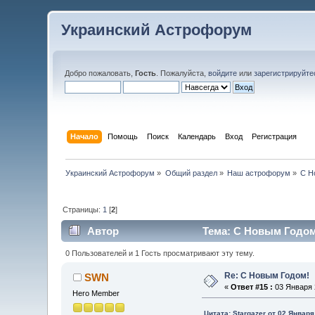
Украинский Астрофорум
Добро пожаловать,
Гость
. Пожалуйста,
войдите
или
зарегистрируйте
Начало
Помощь
Поиск
Календарь
Вход
Регистрация
Украинский Астрофорум
»
Общий раздел
»
Наш астрофорум
»
С Н
Страницы:
1
[
2
]
Автор
Тема: С Новым Годом!
0 Пользователей и 1 Гость просматривают эту тему.
Re: С Новым Годом!
SWN
«
Ответ #15 :
03 Января 2
Hero Member
Цитата: Stargazer от 02 Января