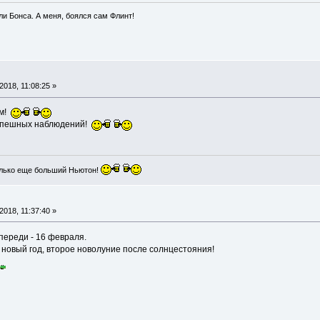
и Бонса. А меня, боялся сам Флинт!
018, 11:08:25 »
ом!
успешных наблюдений!
лько еще больший Ньютон!
018, 11:37:40 »
переди - 16 февраля.
 новый год, второе новолуние после солнцестояния!