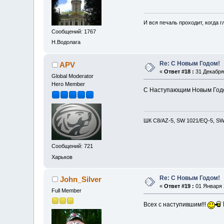
И вся печаль проходит, когда 
Сообщений: 1767
Н.Водолага
Re: С Новым Годом!
APV
«
Ответ #18 :
31 Декабря 
Global Moderator
Hero Member
С Наступающим Новым Годо
ШК С8/AZ-5, SW 1021/EQ-5, SW 
Сообщений: 721
Харьков
Re: С Новым Годом!
John_Silver
«
Ответ #19 :
01 Января 2
Full Member
Всех с наступившим!!!