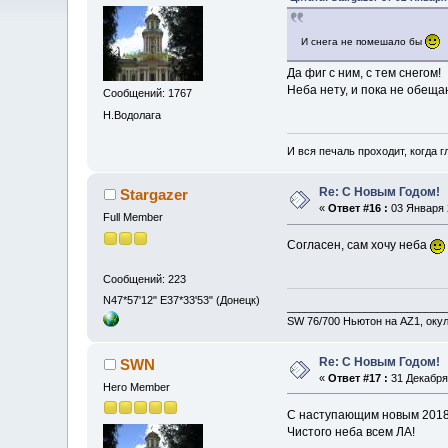
И снега не помешало бы
Да фиг с ним, с тем снегом!
Неба нету, и пока не обеща
Сообщений: 1767
Н.Водолага
И вся печаль проходит, когда 
Re: С Новым Годом!
Stargazer
«
Ответ #16 :
03 Января 2
Full Member
Согласен, сам хочу неба
Сообщений: 223
N47*57'12" E37*33'53" (Донецк)
__________________________
SW 76/700 Ньютон на AZ1, оку
Re: С Новым Годом!
SWN
«
Ответ #17 :
31 Декабря 
Hero Member
С наступающим новым 2018
Чистого неба всем ЛА!