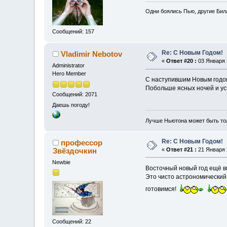
Одни боялись Пью, другие Билл
Сообщений: 157
Re: С Новым Годом!
Vladimir Nebotov
«
Ответ #20 :
03 Января 2
Administrator
Hero Member
С наступившим Новым год
Побольше ясных ночей и 
Сообщений: 2071
Даешь погоду!
Лучше Ньютона может быть то
Re: С Новым Годом!
профессор
Звёздочкин
«
Ответ #21 :
21 Января 2
Newbie
Восточный новый год ещё в
Это чисто астрономический
готовимся!
Сообщений: 22