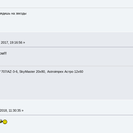
глядишь на звезды
2017, 19:16:56 »
м!!!
707/AZ-3-6, SkyMaster 20x80, Astroimpex Астро 12х60
018, 11:30:35 »