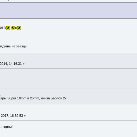
ют!
глядишь на звезды
014, 14:16:31 »
_
ляры Super 10mm и 25mm, линза Барлоу 2х.
2017, 18:39:53 »
 годом!