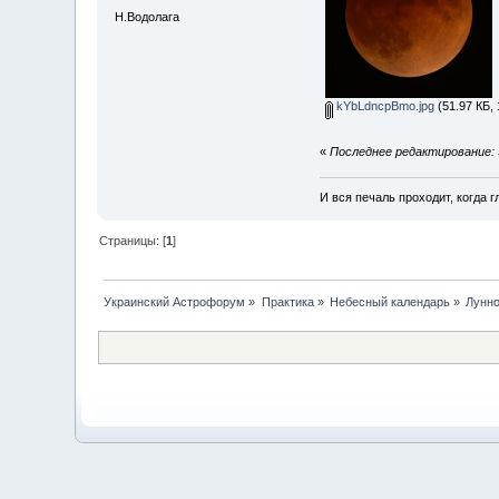
Н.Водолага
kYbLdncpBmo.jpg
(51.97 КБ,
«
Последнее редактирование: 
И вся печаль проходит, когда 
Страницы: [
1
]
Украинский Астрофорум
»
Практика
»
Небесный календарь
»
Лунно