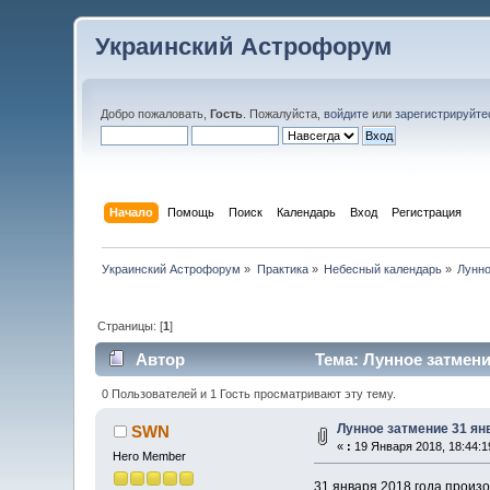
Украинский Астрофорум
Добро пожаловать,
Гость
. Пожалуйста,
войдите
или
зарегистрируйте
Начало
Помощь
Поиск
Календарь
Вход
Регистрация
Украинский Астрофорум
»
Практика
»
Небесный календарь
»
Лунно
Страницы: [
1
]
Автор
Тема: Лунное затмени
0 Пользователей и 1 Гость просматривают эту тему.
Лунное затмение 31 ян
SWN
«
:
19 Января 2018, 18:44:1
Hero Member
31 января 2018 года произ