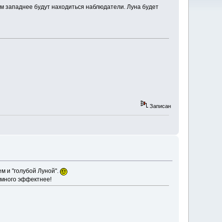
ем западнее будут находиться наблюдатели. Луна будет
Записан
м и "голубой Луной".
амного эффектнее!