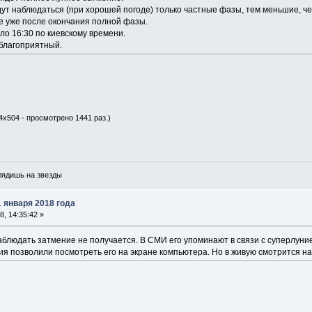
дут наблюдаться (при хорошей погоде) только частные фазы, тем меньшие, ч
ке уже после окончания полной фазы.
ло 16:30 по киевскому времени.
еблагоприятный.
4x504 - просмотрено 1441 раз.)
глядишь на звезды
1 января 2018 года
, 14:35:42 »
блюдать затмение не получается. В СМИ его упоминают в связи с суперлуние
я позволили посмотреть его на экране компьютера. Но в живую смотрится н