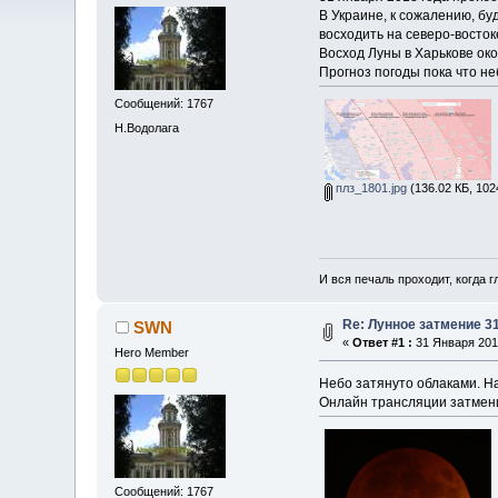
В Украине, к сожалению, бу
восходить на северо-восто
Восход Луны в Харькове око
Прогноз погоды пока что н
Сообщений: 1767
Н.Водолага
плз_1801.jpg
(136.02 КБ, 102
И вся печаль проходит, когда 
Re: Лунное затмение 3
SWN
«
Ответ #1 :
31 Января 2018
Hero Member
Небо затянуто облаками. На
Онлайн трансляции затмени
Сообщений: 1767