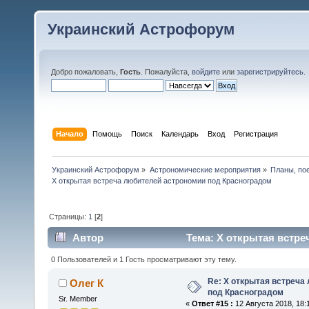
Украинский Астрофорум
Добро пожаловать,
Гость
. Пожалуйста,
войдите
или
зарегистрируйтесь
.
Начало
Помощь
Поиск
Календарь
Вход
Регистрация
Украинский Астрофорум
»
Астрономические мероприятия
»
Планы, по
X открытая встреча любителей астрономии под Красноградом
Страницы:
1
[
2
]
Автор
Тема: X открытая встр
48597 раз)
0 Пользователей и 1 Гость просматривают эту тему.
Re: X открытая встреча
Олег К
под Красноградом
Sr. Member
«
Ответ #15 :
12 Августа 2018, 18: