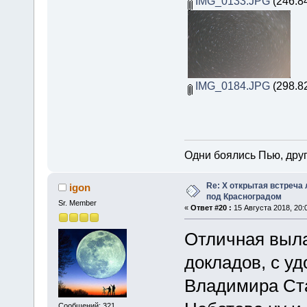
IMG_0133.JPG
(246.8
IMG_0184.JPG
(298.8
Одни боялись Пью, друг
Re: X открытая встреча
igon
под Красноградом
Sr. Member
«
Ответ #20 :
15 Августа 2018, 20:
Отличная выл
докладов, с у
Владимира Ст
Сообщений: 321