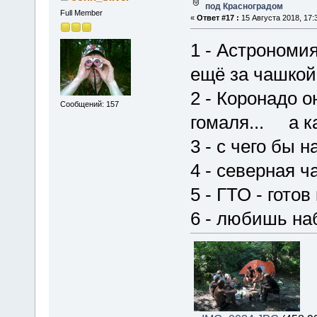
под Красноградом
Full Member
«
Ответ #17 :
15 Августа 2018, 17:
1 - Астрономия
ещё за чашкой 
2 - Коронадо о
Сообщений: 157
гомаля... а к
3 - с чего бы н
4 - северная ч
5 - ГТО - гото
6 - любишь наб