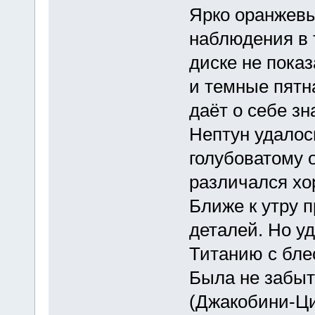
Ярко оранжевы
наблюдения в 
диске не пока
и темные пятн
даёт о себе зн
Нептун удалос
голубоватому 
различался хо
Ближе к утру п
деталей. Но уд
Титанию с бле
Была не забыта
(Джакобини-Ци