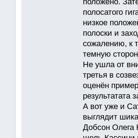
положено. Зат
полосатого гиг
низкое положе
полоски и захо
сожалению, к 
темную сторон
Не ушла от вн
третья в созве
оценён пример
результатата 
А вот уже и Са
выглядит шика
Добсон Олега 
щель Кассини 