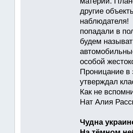
материи. План
другие объекты
наблюдателя! 
попадали в по
будем называт
автомобильные
особой жесток
Проницание в 
утверждал клас
Как не вспомн
Нат Алия Расс
Чудна украин
На тёмном не