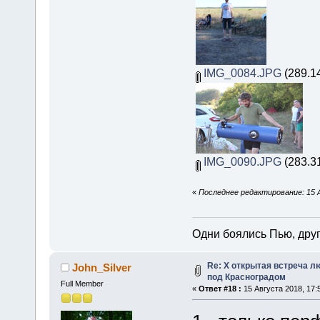
IMG_0084.JPG
(289.1
IMG_0090.JPG
(283.3
«
Последнее редактирование: 15 А
Одни боялись Пью, друг
Re: X открытая встреча 
John_Silver
под Красноградом
Full Member
«
Ответ #18 :
15 Августа 2018, 17: