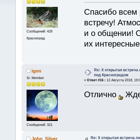
Спасибо всем 
встречу! Атмо
и о общении! 
Сообщений: 426
Красноград
их интересные
Re: X открытая встреча
igon
под Красноградом
Sr. Member
«
Ответ #16 :
12 Августа 2018, 19:
Отлично
Жде
Сообщений: 321
Re: X открытая встреча 
John_Silver