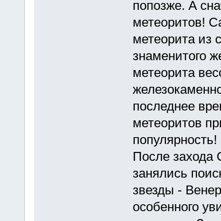
попозже. А сн
метеоритов! С
метеорита из с
знаменитого ж
метеорита весо
железокаменно
последнее вре
метеоритов пр
популярность!
После захода 
занялись поис
звезды - Вене
особенного ув