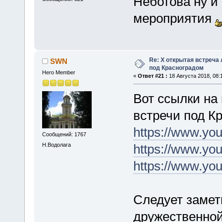
Неботова ну и 
мероприятия
Re: X открытая встреча
SWN
под Красноградом
Hero Member
«
Ответ #21 :
18 Августа 2018, 08:
Вот ссылки на
встречи под К
https://www.
Сообщений: 1767
Н.Водолага
https://www.yo
https://www.y
Следует замет
дружественной