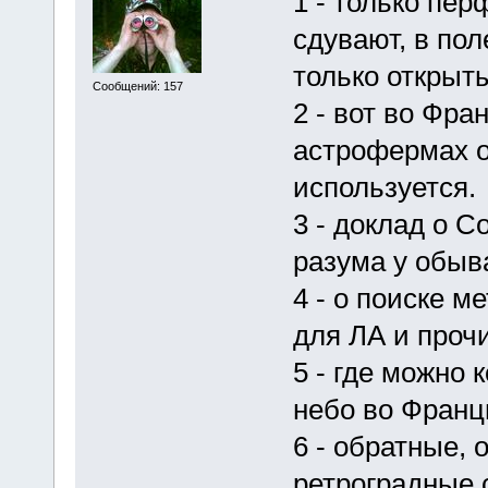
1 - только пе
сдувают, в пол
только открыт
Сообщений: 157
2 - вот во Фр
астрофермах о
используется.
3 - доклад о 
разума у обыв
4 - о поиске м
для ЛА и прочи
5 - где можно
небо во Франци
6 - обратные, 
ретроградные 