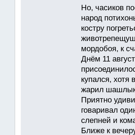
Но, часиков по
народ потихонь
костру погреть
животрепещущ
мордобоя, к сч
Днём 11 авгус
присоединилось
купался, хотя 
жарил шашлык 
Приятно удиви
говаривал один
слепней и кома
Ближе к вечер