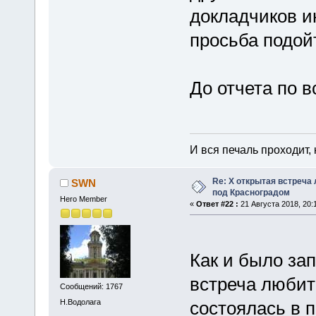
докладчиков ин
просьба подой
До отчета по в
И вся печаль проходит,
Re: X открытая встреча
SWN
под Красноградом
Hero Member
«
Ответ #22 :
21 Августа 2018, 20:
Как и было за
встреча любит
Сообщений: 1767
Н.Водолага
состоялась в п