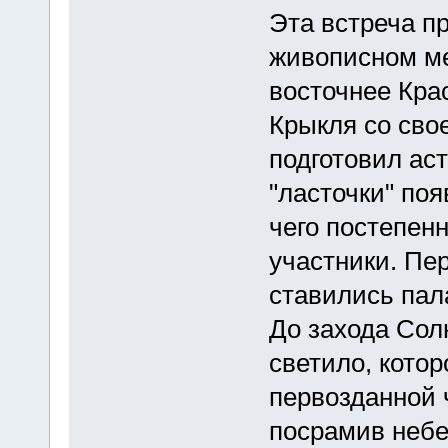
Эта встреча п
живописном ме
восточнее Кра
Крыкля со сво
подготовил ас
"ласточки" поя
чего постепен
участники. Пе
ставились пал
До захода Сол
светило, кото
первозданной 
посрамив небе