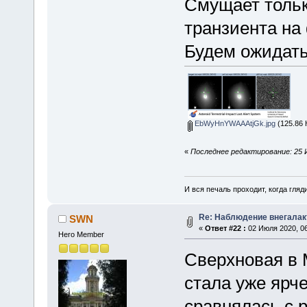
Смущает тольк
транзиента на
Будем ожидат
EbWyHnYWAAAtjGk.jpg
(125.86 
«
Последнее редактирование: 25 
И вся печаль проходит, когда гля
Re: Наблюдение внегалак
SWN
«
Ответ #22 :
02 Июля 2020, 06
Hero Member
Сверхновая в 
стала уже ярч
сравнялась с 