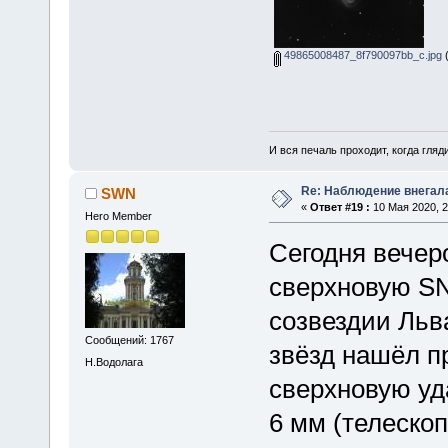
49865008487_8f790097bb_c.jpg
(
И вся печаль проходит, когда гля
Re: Наблюдение внегал
SWN
«
Ответ #19 :
10 Мая 2020, 2
Hero Member
Сегодня вечер
сверхновую SN
созвездии Льв
Сообщений: 1767
звёзд нашёл пр
Н.Водолага
сверхновую уд
6 мм (телеско