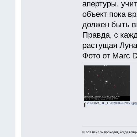
апертуры, учи
объект пока в
должен быть в
Правда, с каж
растущая Луна
Фото от Marc 
2020hvf_DE_C202004262053.jpg
И вся печаль проходит, когда гля