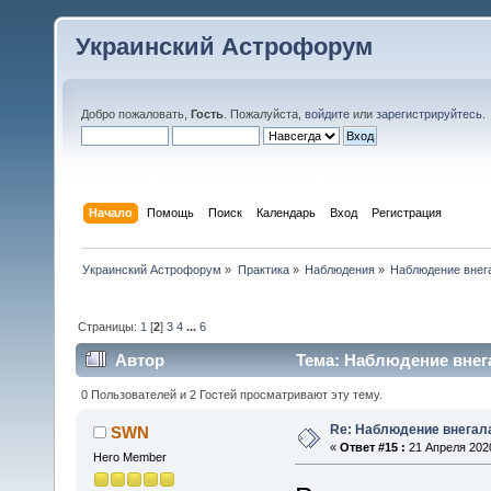
Украинский Астрофорум
Добро пожаловать,
Гость
. Пожалуйста,
войдите
или
зарегистрируйтесь
.
Начало
Помощь
Поиск
Календарь
Вход
Регистрация
Украинский Астрофорум
»
Практика
»
Наблюдения
»
Наблюдение внег
Страницы:
1
[
2
]
3
4
...
6
Автор
Тема: Наблюдение внега
0 Пользователей и 2 Гостей просматривают эту тему.
Re: Наблюдение внегал
SWN
«
Ответ #15 :
21 Апреля 2020
Hero Member