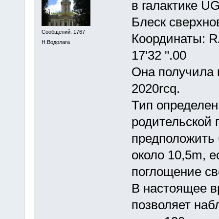
в галактике U
Блеск сверхно
Сообщений: 1767
Координаты: RA
Н.Водолага
17'32 ".00
Она получила 
2020rcq.
Тип определен 
родительской 
предположить 
около 10,5m, е
поглощение св
В настоящее вр
позволяет наб