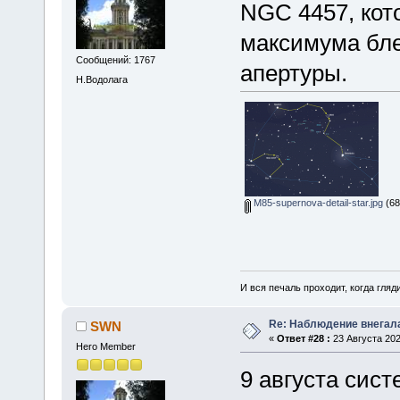
NGC 4457, кот
максимума бле
Сообщений: 1767
апертуры.
Н.Водолага
M85-supernova-detail-star.jpg
(68
И вся печаль проходит, когда гля
Re: Наблюдение внегал
SWN
«
Ответ #28 :
23 Августа 202
Hero Member
9 августа сис