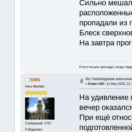
Сильно мешал
расположенные
пропадали из 
Блеск сверхно
На завтра про
И вся печаль проходит, когда гля
Re: Наблюдение внегалак
SWN
«
Ответ #20 :
11 Мая 2020, 21:
Hero Member
На удивление 
вечер оказалс
При ещё относ
Сообщений: 1767
подготовленно
Н.Водолага