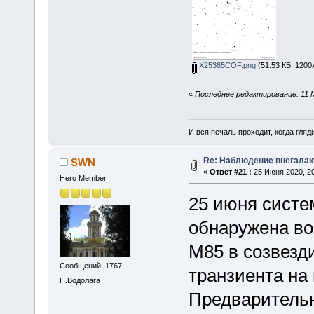
X25365COF.png
(51.53 КБ, 1200
«
Последнее редактирование: 11 
И вся печаль проходит, когда гля
Re: Наблюдение внегалак
SWN
«
Ответ #21 :
25 Июня 2020, 20
Hero Member
25 июня систе
обнаружена во
М85 в созвезд
Сообщений: 1767
транзиента на
Н.Водолага
Предварительн