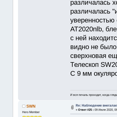
различалась х
различалась "
уверенностью 
AT2020nlb, бле
с ней находитс
видно не было.
сверхновая ещ
Телескоп SW20
С 9 мм окуляр
И вся печаль проходит, когда гля
Re: Наблюдение внегалак
SWN
«
Ответ #25 :
09 Июля 2020, 08
Hero Member