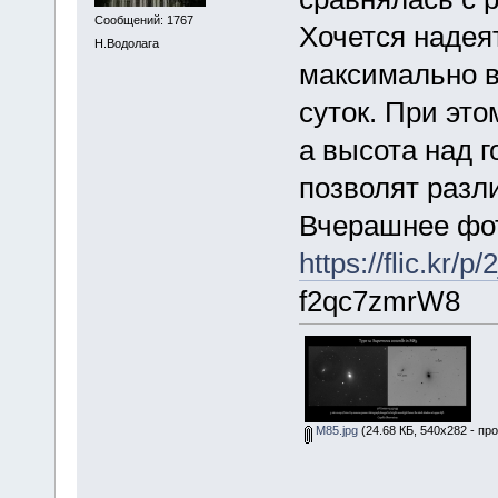
Сообщений: 1767
Хочется надея
Н.Водолага
максимально в
суток. При это
а высота над 
позволят разл
Вчерашнее фот
https://flic.kr
f2qc7zmrW8
М85.jpg
(24.68 КБ, 540x282 - пр