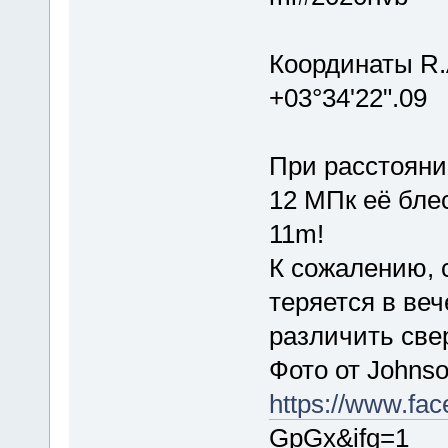
Координаты R.A
+03°34'22".09
При расстояни
12 МПк её бле
11m!
К сожалению, 
теряется в ве
различить све
Фото от Johns
https://www.fa
GpGx&ifg=1