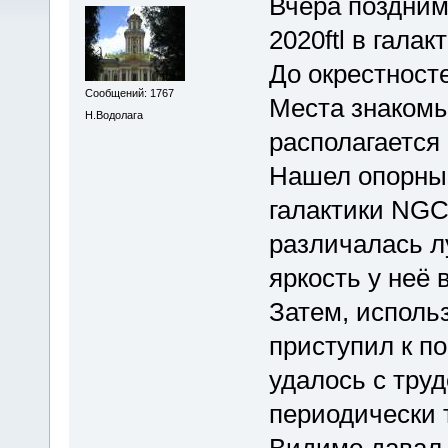
Вчера поздним
2020ftl в гала
До окрестносте
Сообщений: 1767
Места знакомы
Н.Водолага
располагается
Нашел опорные
галактики NG
различалась л
яркость у неё 
Затем, использ
приступил к п
удалось с труд
периодически 
Видимо давал з