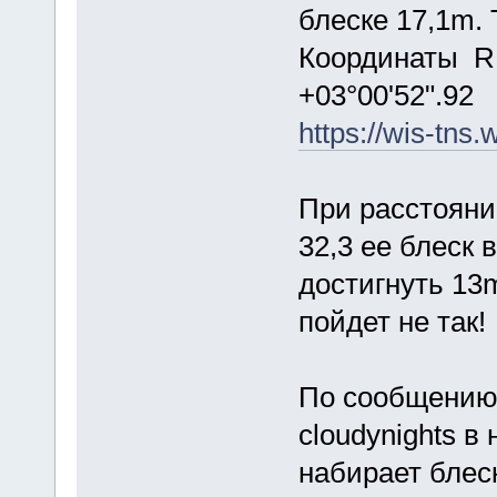
блеске 17,1m. 
Координаты R.A
+03°00'52".92
https://wis-tns
При расстояни
32,3 ее блеск
достигнуть 13m
пойдет не так
По сообщению
cloudynights в
набирает блес