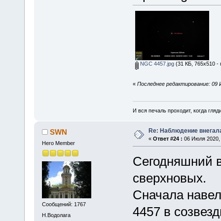
NGC 4457.jpg
(31 КБ, 765x510 -
«
Последнее редактирование: 09 
И вся печаль проходит, когда гля
Re: Наблюдение внегал
SWN
«
Ответ #24 :
06 Июля 2020, 
Hero Member
Сегодняшний 
сверхновых.
Сначала навел
Сообщений: 1767
4457 в созвез
Н.Водолага