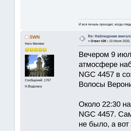
И вся печаль проходит, когда гля
Re: Наблюдение внегал
SWN
«
Ответ #26 :
10 Июля 2020, 
Hero Member
Вечером 9 июл
атмосфере наб
NGC 4457 в со
Сообщений: 1767
Волосы Верони
Н.Водолага
Около 22:30 на
NGC 4457. Сам
не было, а вот