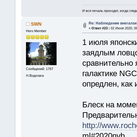
И вся печаль проходит, когда гля
Re: Наблюдение внегалак
SWN
«
Ответ #23 :
02 Июля 2020, 06
Hero Member
1 июля японск
заядлым ловц
сравнительно 
Сообщений: 1767
галактике NGC
Н.Водолага
опредлен, как 
Блеск на моме
Предварительн
http://www.roch
ml#2020nvb