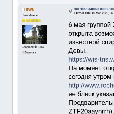
Re: Наблюдение внегалак
SWN
«
Ответ #18 :
07 Мая 2020, 06:
Hero Member
6 мая группой 
открыта возмо
известной спи
Сообщений: 1767
Девы.
Н.Водолага
https://wis-tns.
На момент отк
сегодня утром 
http://www.roc
ее блеск указа
Предварительн
ZTF20aaynrrh).