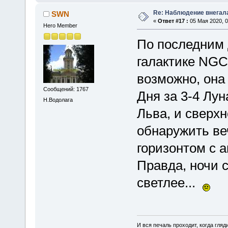
Re: Наблюдение внегал
SWN
«
Ответ #17 :
05 Мая 2020, 0
Hero Member
По последним 
галактике NGC
возможно, она
Сообщений: 1767
Дня за 3-4 Лун
Н.Водолага
Льва, и сверх
обнаружить ве
горизонтом с а
Правда, ночи 
светлее...
И вся печаль проходит, когда гля