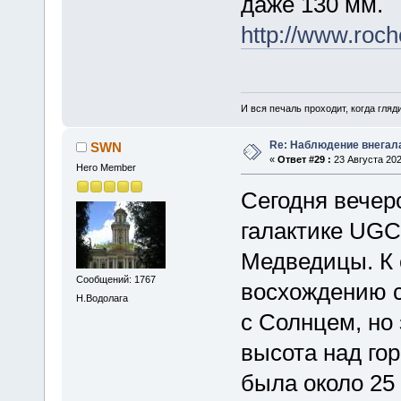
даже 130 мм.
http://www.roc
И вся печаль проходит, когда гля
Re: Наблюдение внегал
SWN
«
Ответ #29 :
23 Августа 202
Hero Member
Сегодня вечер
галактике UGC
Медведицы. К 
Сообщений: 1767
восхождению с
Н.Водолага
с Солнцем, но 
высота над го
была около 25 