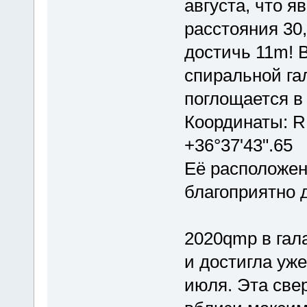
августа, что я
расстояния 30
достичь 11m! 
спиральной га
поглощается в
Координаты: R.
+36°37'43".65
Её расположен
благоприятно 
2020qmp в гала
и достигла уж
июля. Эта све