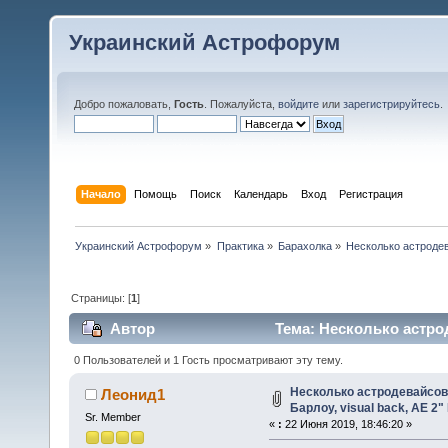
Украинский Астрофорум
Добро пожаловать,
Гость
. Пожалуйста,
войдите
или
зарегистрируйтесь
.
Начало
Помощь
Поиск
Календарь
Вход
Регистрация
Украинский Астрофорум
»
Практика
»
Барахолка
»
Несколько астродева
Страницы: [
1
]
Автор
Тема: Несколько астрод
Eyepie (Прочитано 20052 раз)
0 Пользователей и 1 Гость просматривают эту тему.
Несколько астродевайсов
Леонид1
Барлоу, visual back, AE 2"
Sr. Member
«
:
22 Июня 2019, 18:46:20 »