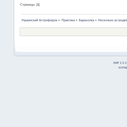
Страницы: [
1
]
Украинский Астрофорум
»
Практика
»
Барахолка
»
Несколько астродева
SMF 2.0.2
XHTM