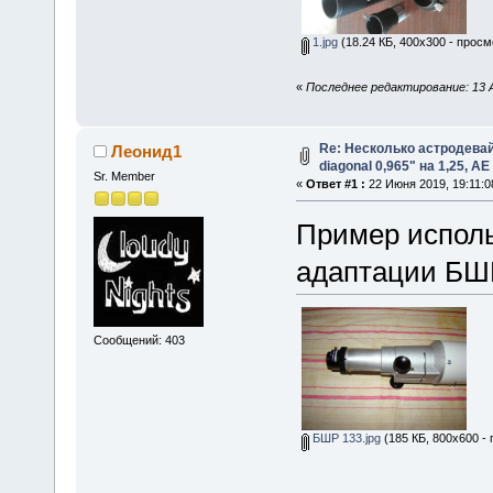
1.jpg
(18.24 КБ, 400x300 - просм
«
Последнее редактирование: 13 А
Re: Несколько астродевайс
Леонид1
diagonal 0,965" на 1,25, AE
Sr. Member
«
Ответ #1 :
22 Июня 2019, 19:11:0
Пример использ
адаптации БШР
Сообщений: 403
БШР 133.jpg
(185 КБ, 800x600 - 