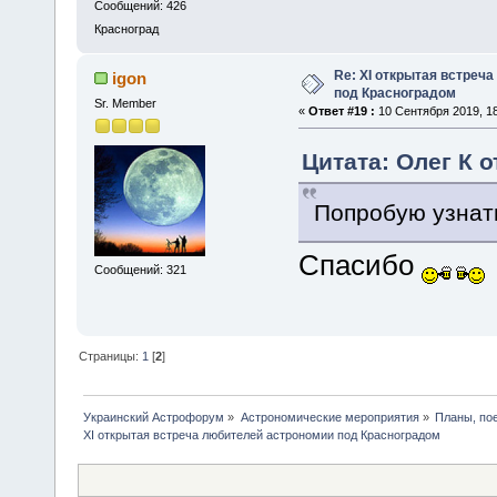
Сообщений: 426
Красноград
Re: XІ открытая встреч
igon
под Красноградом
Sr. Member
«
Ответ #19 :
10 Сентября 2019, 18
Цитата: Олег К о
Попробую узнать
Спасибо
Сообщений: 321
Страницы:
1
[
2
]
Украинский Астрофорум
»
Астрономические мероприятия
»
Планы, по
XІ открытая встреча любителей астрономии под Красноградом 