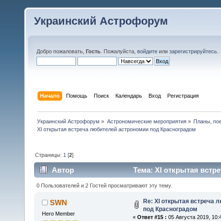
Украинский Астрофорум
Добро пожаловать,
Гость
. Пожалуйста,
войдите
или
зарегистрируйтесь
.
Начало
Помощь
Поиск
Календарь
Вход
Регистрация
Украинский Астрофорум
»
Астрономические мероприятия
»
Планы, по
XІ открытая встреча любителей астрономии под Красноградом 
Страницы:
1
[
2
]
Автор
Тема: XІ открытая встр
45544 раз)
0 Пользователей и 2 Гостей просматривают эту тему.
Re: XІ открытая встреча 
SWN
под Красноградом
Hero Member
«
Ответ #15 :
05 Августа 2019, 10: