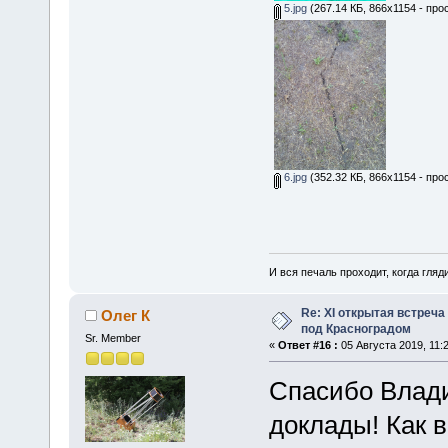
5.jpg
(267.14 КБ, 866x1154 - про
6.jpg
(352.32 КБ, 866x1154 - про
И вся печаль проходит, когда гля
Re: XІ открытая встреч
Олег К
под Красноградом
Sr. Member
«
Ответ #16 :
05 Августа 2019, 11:2
Спасибо Влади
доклады! Как 