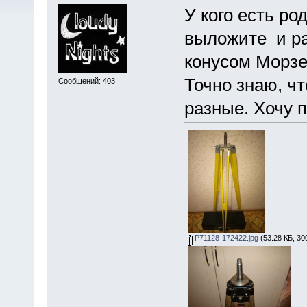
У кого есть ро
выложите и ра
конусом Морзе
Точно знаю, ч
Сообщений: 403
разные. Хочу 
P71128-172422.jpg
(53.28 КБ, 30