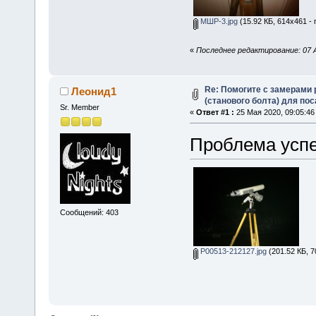
МШР-3.jpg
(15.92 КБ, 614x461 -
«
Последнее редактирование: 07 А
Re: Помогите с замерами
Леонид1
(станового болта) для по
Sr. Member
«
Ответ #1 :
25 Мая 2020, 09:05:46
Проблема усп
Сообщений: 403
P00513-212127.jpg
(201.52 КБ, 7