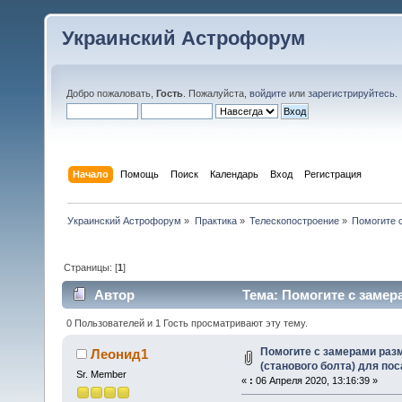
Украинский Астрофорум
Добро пожаловать,
Гость
. Пожалуйста,
войдите
или
зарегистрируйтесь
.
Начало
Помощь
Поиск
Календарь
Вход
Регистрация
Украинский Астрофорум
»
Практика
»
Телескопостроение
»
Помогите 
Страницы: [
1
]
Автор
Тема: Помогите с замер
монтировки БШР (Прочитано 15439 раз)
0 Пользователей и 1 Гость просматривают эту тему.
Помогите с замерами раз
Леонид1
(станового болта) для по
Sr. Member
«
:
06 Апреля 2020, 13:16:39 »