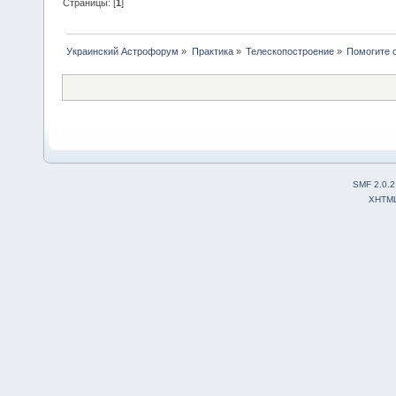
Страницы: [
1
]
Украинский Астрофорум
»
Практика
»
Телескопостроение
»
Помогите 
SMF 2.0.2
XHTM