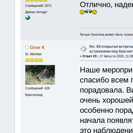
Отлично, надею
Сообщений: 2071
Даешь погоду!
Лучше Ньютона может быть тольк
Re: XII открытая встреч
Олег К
астрономии под Красно
Sr. Member
«
Ответ #3 :
17 Августа 2020, 11:38
Наше меропри
спасибо всем 
порадовала. В
Сообщений: 426
Красноград
очень хорошей
особенно пора
начала появлят
это наблюдени