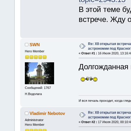
В этой теме бу
встрече. Жду 
Re: XII открытая встреч
SWN
астрономии под Красно
Hero Member
«
Ответ #1 :
16 Июля 2020, 13:16:4
Долгожданная 
Сообщений: 1767
Н.Водолага
И вся печаль проходит, когда гля
Re: XII открытая встреч
Vladimir Nebotov
астрономии под Красно
Administrator
«
Ответ #2 :
17 Июля 2020, 00:10:4
Hero Member