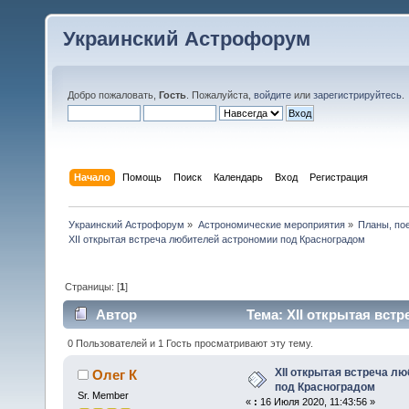
Украинский Астрофорум
Добро пожаловать,
Гость
. Пожалуйста,
войдите
или
зарегистрируйтесь
.
Начало
Помощь
Поиск
Календарь
Вход
Регистрация
Украинский Астрофорум
»
Астрономические мероприятия
»
Планы, по
XII открытая встреча любителей астрономии под Красноградом
Страницы: [
1
]
Автор
Тема: XII открытая вст
26838 раз)
0 Пользователей и 1 Гость просматривают эту тему.
XII открытая встреча л
Олег К
под Красноградом
Sr. Member
«
:
16 Июля 2020, 11:43:56 »