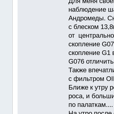
Для меня свое
наблюдение ш
Андромеды. Сн
с блеском 13,
от центральной
скопление G07
скопление G1 
G076 отличить
Также впечатл
с фильтром ОII
Ближе к утру 
роса, и больш
по палаткам....
На утро после