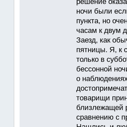
решение оказ
ночи были есл
пункта, но оче
часам к двум д
Заезд, как обы
пятницы. Я, к
только в суббо
бессонной ноч
о наблюдения
достопримечат
товарищи прин
близлежащей р
сравнению с п
Нашлись и лю