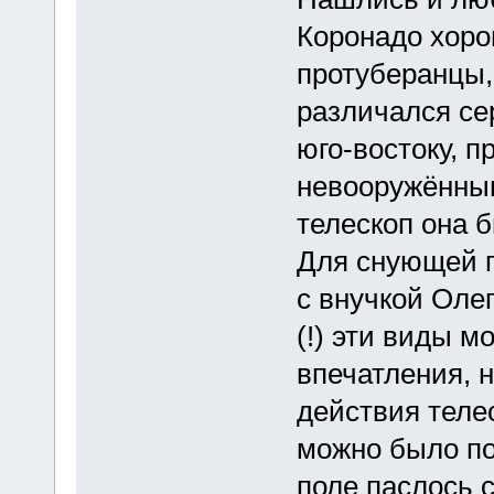
Коронадо хор
протуберанцы, 
различался сер
юго-востоку, 
невооружённым
телескоп она 
Для снующей п
с внучкой Оле
(!) эти виды м
впечатления, 
действия теле
можно было п
поле паслось 