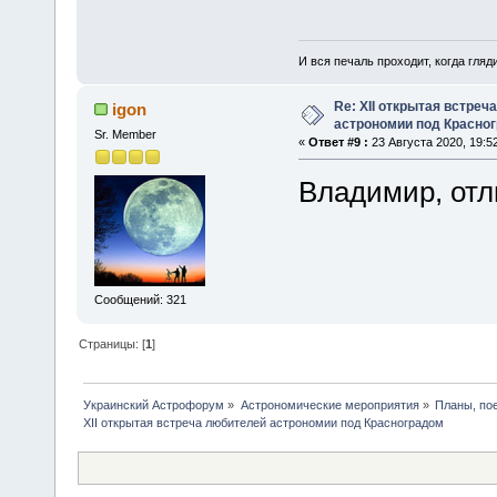
И вся печаль проходит, когда гля
Re: XII открытая встреч
igon
астрономии под Красно
Sr. Member
«
Ответ #9 :
23 Августа 2020, 19:52
Владимир, отл
Сообщений: 321
Страницы: [
1
]
Украинский Астрофорум
»
Астрономические мероприятия
»
Планы, по
XII открытая встреча любителей астрономии под Красноградом