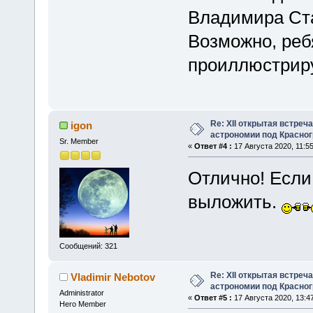
Владимира Ст
Возможно, реб
проиллюстрир
Re: XII открытая встреч
igon
астрономии под Красно
Sr. Member
«
Ответ #4 :
17 Августа 2020, 11:55
Отлично! Если
выложить.
Сообщений: 321
Re: XII открытая встреч
Vladimir Nebotov
астрономии под Красно
Administrator
«
Ответ #5 :
17 Августа 2020, 13:47
Hero Member