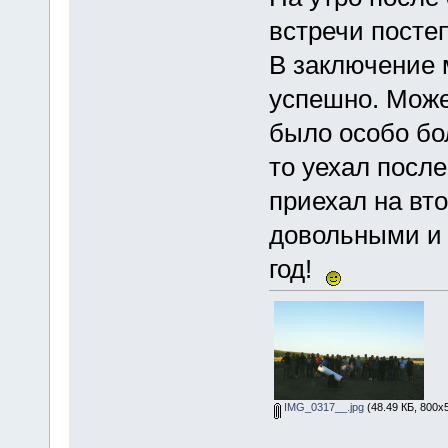
встречи посте
В заключение 
успешно. Может
было особо бо
то уехал после
приехал на вто
довольными и 
год!
IMG_0317__.jpg
(48.49 КБ, 800x