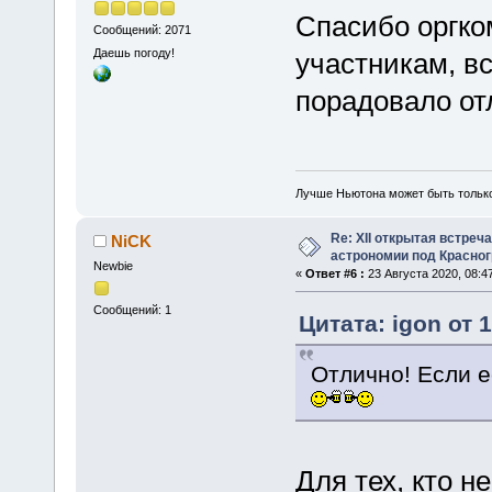
Спасибо оргко
Сообщений: 2071
Даешь погоду!
участникам, в
порадовало отл
Лучше Ньютона может быть тольк
Re: XII открытая встреч
NiCK
астрономии под Красно
Newbie
«
Ответ #6 :
23 Августа 2020, 08:47
Сообщений: 1
Цитата: igon от 
Отлично! Если е
Для тех, кто н