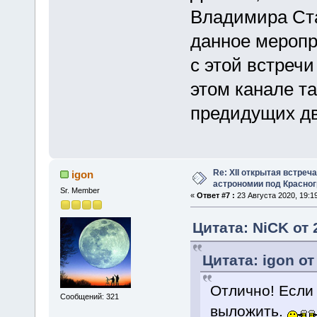
Владимира Ст
данное меропр
с этой встреч
этом канале та
предидущих дву
Re: XII открытая встреч
igon
астрономии под Красно
Sr. Member
«
Ответ #7 :
23 Августа 2020, 19:19
Цитата: NiCK от 
Цитата: igon от
Отлично! Если 
Сообщений: 321
выложить.