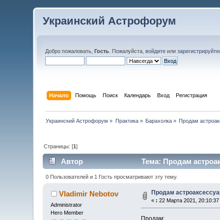
Украинский Астрофорум
Добро пожаловать,
Гость
. Пожалуйста,
войдите
или
зарегистрируйте
Начало
Помощь
Поиск
Календарь
Вход
Регистрация
Украинский Астрофорум
»
Практика
»
Барахолка
»
Продам астроа
Страницы: [
1
]
Автор
Тема: Продам астроак
0 Пользователей и 1 Гость просматривают эту тему.
Продам астроаксессу
Vladimir Nebotov
«
:
22 Марта 2021, 20:10:37
Administrator
Hero Member
Продам: