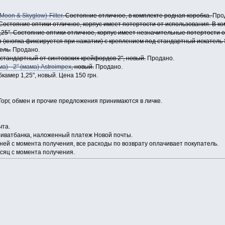
oon & Skyglow)-Filter
. Состояние отличное, в комплекте родная коробка.
Про
Состояние оптики отличное, корпус имеет потертости от использования. В к
,25". Состояние оптики отличное, корпус имеет незначительные потертости 
 (кнопка фиксируется при нажатии) с креплением под стандартный искатель 
ель.
Продано.
стандартный от синтовских крейфордов 2", новый.
Продано.
) - 2" (мама) Astroimpex
, новый.
Продано.
камер 1,25", новый. Цена 150 грн.
Торг, обмен и прочие предложения принимаются в личке.
чта.
риватбанка, наложенный платеж Новой почты.
ней с момента получения, все расходы по возврату оплачивает покупатель.
сяц с момента получения.