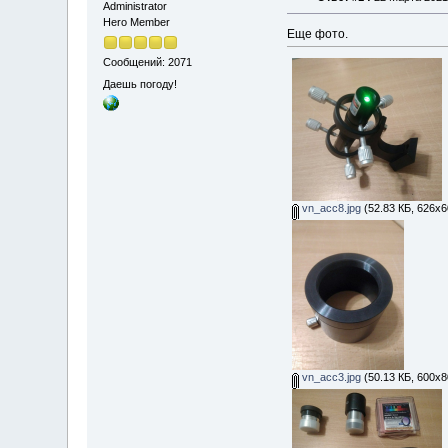
Administrator
Hero Member
Еще фото.
Сообщений: 2071
Даешь погоду!
vn_acc8.jpg
(52.83 КБ, 626x6
vn_acc3.jpg
(50.13 КБ, 600x8