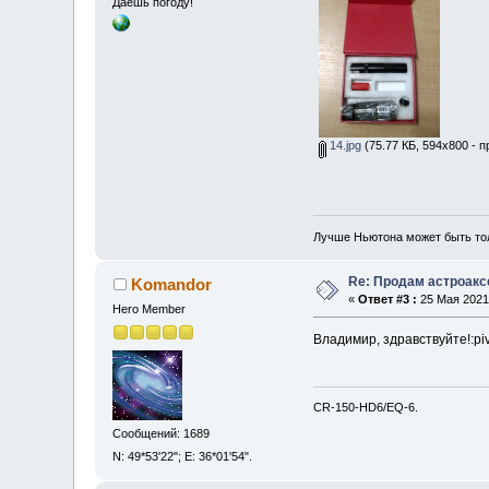
Даешь погоду!
14.jpg
(75.77 КБ, 594x800 - 
Лучше Ньютона может быть то
Re: Продам астроак
Komandor
«
Ответ #3 :
25 Мая 2021,
Hero Member
Владимир, здравствуйте!:pi
CR-150-HD6/EQ-6.
Сообщений: 1689
N: 49*53'22"; E: 36*01'54".