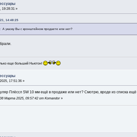
сессуары
 19:28:31 »
21, 14:48:25
o: А указку Вы с кронштейном продаете или нет?
абрали.
лько еще больший Ньютон!
сессуары
025, 17:51:36 »
уляр Плёссл SW 10 мм ещё в продаже или нет? Смотрю, вроде из списка ещё н
08 Марта 2025, 09:57:42 от Komandor
»