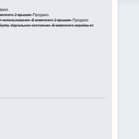
дано.
омплекте 2 крышки.
Продано.
от использования. В комплекте 2 крышки.
Продано
Synta. Идеальное состояние. В комплекте коробка от