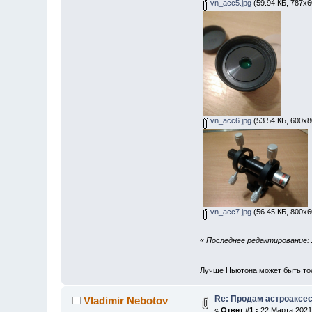
vn_acc5.jpg
(59.94 КБ, 787x6
vn_acc6.jpg
(53.54 КБ, 600x8
vn_acc7.jpg
(56.45 КБ, 800x6
«
Последнее редактирование: 2
Лучше Ньютона может быть то
Re: Продам астроаксе
Vladimir Nebotov
«
Ответ #1 :
22 Марта 2021,