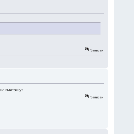
Записан
е вычеркнут...
Записан