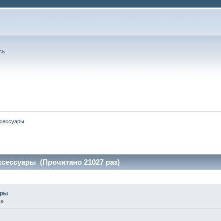
сь
.
ксессуары
сессуары (Прочитано 21027 раз)
ары
 »