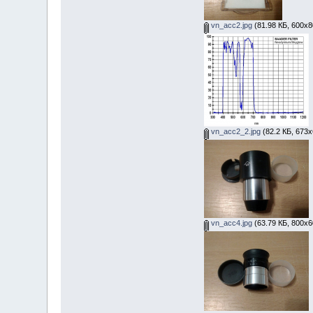
vn_acc2.jpg
(81.98 КБ, 600x8
vn_acc2_2.jpg
(82.2 КБ, 673x
vn_acc4.jpg
(63.79 КБ, 800x6