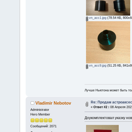
vn_acc1.jpg
(78.54 КБ, 800x6
vn_acc9.jpg
(51.25 КБ, 841x8
Лучше Ньютона может быть то
Re: Продам астроаксе
Vladimir Nebotov
«
Ответ #2 :
08 Апреля 2021
Administrator
Hero Member
Доукомплектовал указку но
Сообщений: 2071