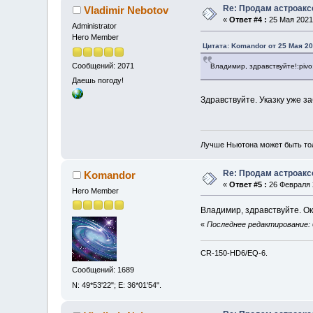
Re: Продам астроак
Vladimir Nebotov
«
Ответ #4 :
25 Мая 2021,
Administrator
Hero Member
Цитата: Komandor от 25 Мая 20
Сообщений: 2071
Владимир, здравствуйте!:piv
Даешь погоду!
Здравствуйте. Указку уже з
Лучше Ньютона может быть то
Re: Продам астроак
Komandor
«
Ответ #5 :
26 Февраля 2
Hero Member
Владимир, здравствуйте. Ок
«
Последнее редактирование: 
CR-150-HD6/EQ-6.
Сообщений: 1689
N: 49*53'22"; E: 36*01'54".