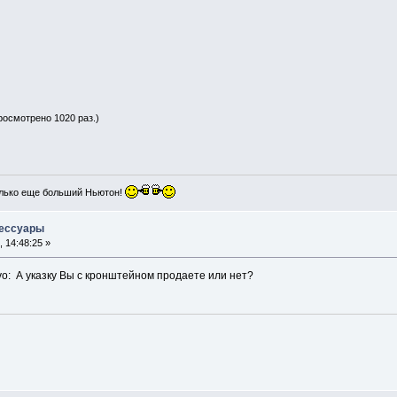
просмотрено 1020 раз.)
лько еще больший Ньютон!
сессуары
 14:48:25 »
vo: А указку Вы с кронштейном продаете или нет?