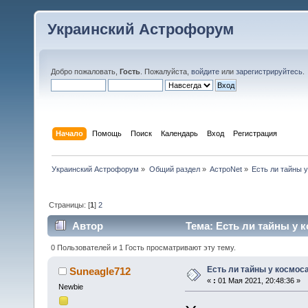
Украинский Астрофорум
Добро пожаловать,
Гость
. Пожалуйста,
войдите
или
зарегистрируйтесь
.
Начало
Помощь
Поиск
Календарь
Вход
Регистрация
Украинский Астрофорум
»
Общий раздел
»
АстроNet
»
Есть ли тайны 
Страницы: [
1
]
2
Автор
Тема: Есть ли тайны у к
0 Пользователей и 1 Гость просматривают эту тему.
Есть ли тайны у космос
Suneagle712
«
:
01 Мая 2021, 20:48:36 »
Newbie