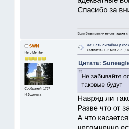
Спасибо за вн
Если Ваши мысли не совпадают с м
Re: Есть ли тайны у кос
SWN
«
Ответ #1 :
02 Мая 2021, 05
Hero Member
Цитата: Suneagle
Не забывайте о
таковые будут
Сообщений: 1767
Н.Водолага
Навряд ли так
Разве что от з
А что касается
несомненно ес