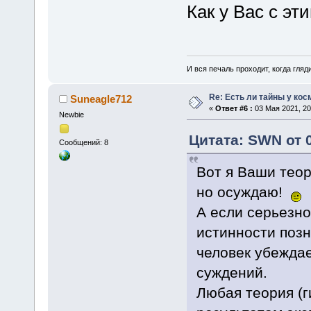
Как у Вас с эт
И вся печаль проходит, когда гля
Re: Есть ли тайны у кос
Suneagle712
«
Ответ #6 :
03 Мая 2021, 20
Newbie
Цитата: SWN от 0
Сообщений: 8
Вот я Ваши теор
но осуждаю!
А если серьезно
истинности позн
человек убеждае
суждений.
Любая теория (г