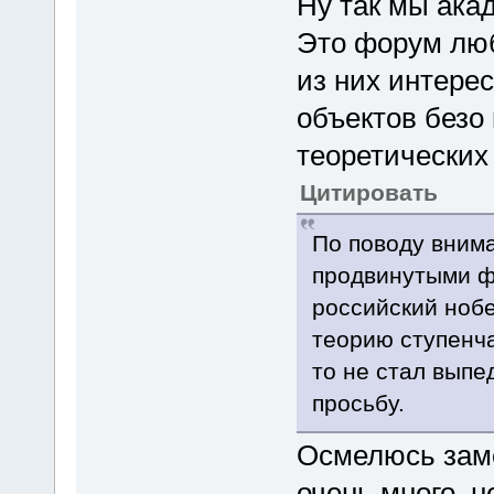
Ну так мы акад
Это форум люб
из них интере
объектов безо
теоретических
Цитировать
По поводу вним
продвинутыми ф
российский нобе
теорию ступенча
то не стал выпе
просьбу.
Осмелюсь заме
очень много, н