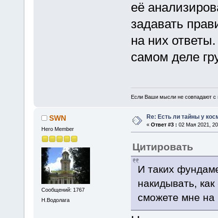
её анализиров
задавать прав
на них ответы
самом деле гру
Если Ваши мысли не совпадают с м
Re: Есть ли тайны у кос
SWN
«
Ответ #3 :
02 Мая 2021, 20
Hero Member
Цитировать
И таких фундам
накидывать, как
Сообщений: 1767
сможете мне на 
Н.Водолага