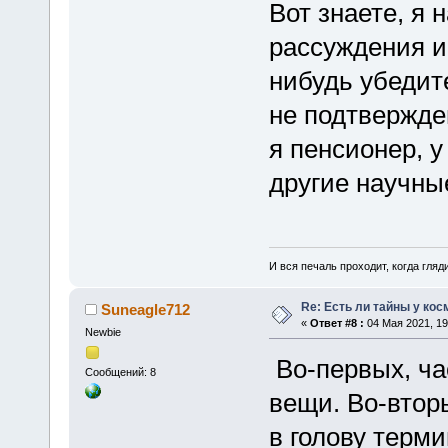
Вот знаете, я
рассуждения и
нибудь убедит
не подтвержде
я пенсионер, у
другие научны
И вся печаль проходит, когда гля
Re: Есть ли тайны у кос
Suneagle712
«
Ответ #8 :
04 Мая 2021, 19
Newbie
Во-первых, час
Сообщений: 8
вещи. Во-втор
в голову терми