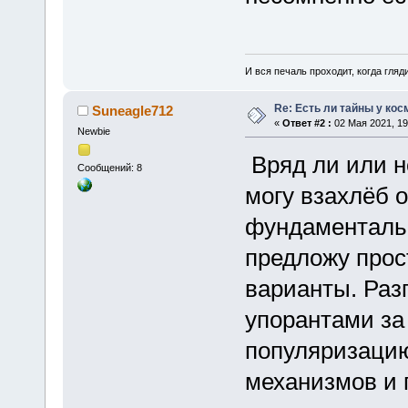
И вся печаль проходит, когда гля
Re: Есть ли тайны у кос
Suneagle712
«
Ответ #2 :
02 Мая 2021, 19
Newbie
Вряд ли или не
Сообщений: 8
могу взахлёб 
фундаменталь
предложу прос
варианты. Разг
упорантами за 
популяризацию
механизмов и 