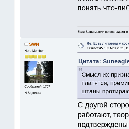
понять что-либ
Если Ваши мысли не совпадают с м
Re: Есть ли тайны у кос
SWN
«
Ответ #5 :
03 Мая 2021, 11
Hero Member
Цитата: Suneagle
Смысл их призна
платятся, преми
Сообщений: 1767
штаны протираю
Н.Водолага
С другой стор
работают, тео
подтверждены н