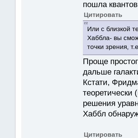
пошла квантов
Цитировать
Или с близкой т
Хаббла- вы смож
точки зрения, т
Проще простог
дальше галакт
Кстати, Фридма
теоретически (
решения уравн
Хаббл обнаруж
Цитировать