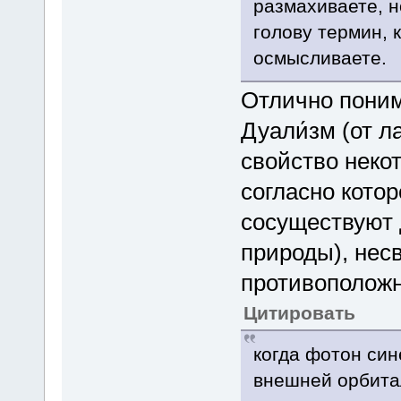
размахиваете, н
голову термин, 
осмысливаете.
Отлично поним
Дуали́зм (от л
свойство неко
согласно кото
сосуществуют 
природы), нес
противополож
Цитировать
когда фотон син
внешней орбитал