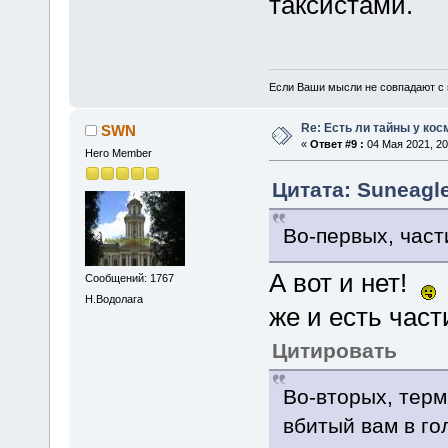
таксистами.
Если Ваши мысли не совпадают с м
Re: Есть ли тайны у кос
SWN
«
Ответ #9 :
04 Мая 2021, 20
Hero Member
Цитата: Suneagle
Во-первых, част
А вот и нет!
Сообщений: 1767
Н.Водолага
же и есть час
Цитировать
Во-вторых, терм
вбитый вам в го