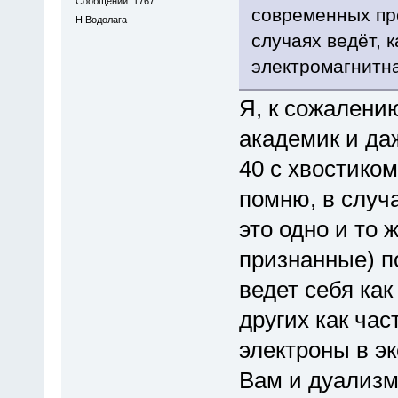
Сообщений: 1767
современных пре
Н.Водолага
случаях ведёт, к
электромагнитна
Я, к сожалению
академик и даж
40 с хвостиком
помню, в случ
это одно и то 
признанные) по
ведет себя как
других как час
электроны в эк
Вам и дуализм 