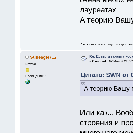
лауреатах.
А теорию Вашу
И вся печаль проходит, когда гля
Re: Есть ли тайны у кос
Suneagle712
«
Ответ #4 :
02 Мая 2021, 22
Newbie
Цитата: SWN от 0
Сообщений: 8
А теорию Вашу 
Или как... Воо
строения и про
много чего ме