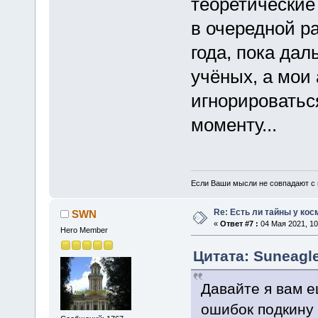
теоретические 
в очередной ра
года, пока дал
учёных, а мои
игнорироваться
моменту...
Если Ваши мысли не совпадают с м
Re: Есть ли тайны у кос
SWN
«
Ответ #7 :
04 Мая 2021, 10
Hero Member
Цитата: Suneagle
Давайте я вам 
ошибок подкину 