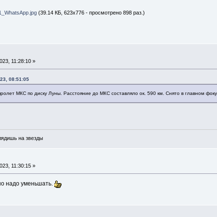
1_WhatsApp.jpg
(39.14 КБ, 623x776 - просмотрено 898 раз.)
С
23, 11:28:10 »
23, 08:51:05
ролет МКС по диску Луны. Расстояние до МКС составляло ок. 590 км. Снято в главном фоку
глядишь на звезды
С
23, 11:30:15 »
но надо уменьшать.
С