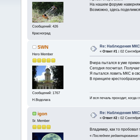
На нашем форуме наверняка
Возможно, здесь поделимся
Сообщений: 426
Красноград
Re: Наблюдения МК
SWN
«
Ответ #1 :
02 Сентября 
Hero Member
Вчера пытался в уме прики
Сегодня посчитал. Получает
Я пытался ловить МКС в сво
В принципе крестообразную 
Сообщений: 1767
И вся печаль проходит, когда 
Н.Водолага
Re: Наблюдения МК
igon
«
Ответ #2 :
02 Сентября 
Sr. Member
Владимир, как то пробовал т
«
Последнее редактирование: 0