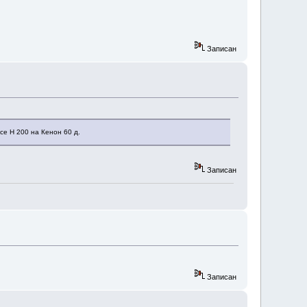
Записан
се Н 200 на Кенон 60 д.
Записан
Записан