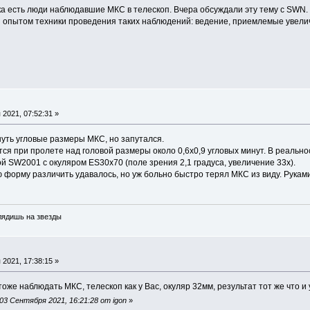
 есть люди наблюдавшие МКС в телескоп. Вчера обсуждали эту тему с SWN. 
 опытом техники проведения таких наблюдений: ведение, приемлемые увели
С
2021, 07:52:31 »
нуть угловые размеры МКС, но запутался.
ся при пролете над головой размеры около 0,6х0,9 угловых минут. В реально
й SW2001 с окуляром ES30x70 (поле зрения 2,1 градуса, увеличение 33х).
форму различить удавалось, но уж больно быстро терял МКС из виду. Руками
глядишь на звезды
С
2021, 17:38:15 »
оже наблюдать МКС, телескоп как у Вас, окуляр 32мм, результат тот же что и 
3 Сентября 2021, 16:21:28 от igon
»