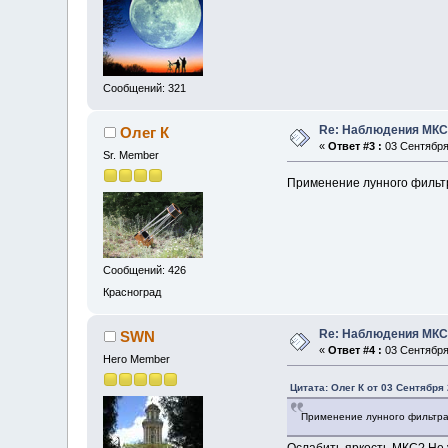
Сообщений: 321
Re: Наблюдения МК
Олег К
«
Ответ #3 :
03 Сентября 
Sr. Member
Применение лунного фильтр
Сообщений: 426
Красноград
Re: Наблюдения МК
SWN
«
Ответ #4 :
03 Сентября 
Hero Member
Цитата: Олег К от 03 Сентября 
Применение лунного фильтра,
Ослабить яркость МКС? Не у