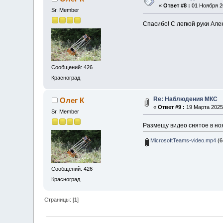
«
Ответ #8 :
01 Ноября 20
Sr. Member
Спасибо! С легкой руки Ал
Сообщений: 426
Красноград
Re: Наблюдения МКС
Олег К
«
Ответ #9 :
19 Марта 2025,
Sr. Member
Размещу видео снятое в ноя
MicrosoftTeams-video.mp4
(6
Сообщений: 426
Красноград
Страницы: [
1
]