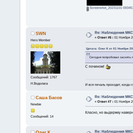
Screenshot_20231101-09345
Re: Наблюдения МК
SWN
«
Ответ #6 :
01 Ноября 20
Hero Member
Цитата: Олег К от 01 Ноября 20
Сегодня попробовал заснять п
С почином!
Сообщений: 1767
Н.Водолага
И вся печаль проходит, когда 
Re: Наблюдения МК
Саша Басов
«
Ответ #7 :
01 Ноября 20
Newbie
Класно, но выдержку навер
Сообщений: 14
Re: Наблюдения МК
Олег К