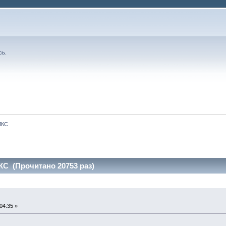
сь
.
МКС
С (Прочитано 20753 раз)
04:35 »