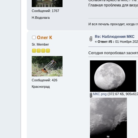
Главная проблема для визу
Сообщений: 1767
Н.Водолага
И вся печаль проходит, когда 
Re: Наблюдения МКС
Олег К
«
Ответ #5 :
01 Ноября 2023
Sr. Member
Сегодня попробовал заснять
Сообщений: 426
Красноград
МКС.png
(372.67 КБ, 905x617