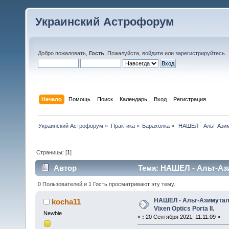
Украинский Астрофорум
Добро пожаловать,
Гость
. Пожалуйста,
войдите
или
зарегистрируйтесь
.
Начало
Помощь
Поиск
Календарь
Вход
Регистрация
Украинский Астрофорум
»
Практика
»
Барахолка
»
 НАШЕЛ - Альт-Азим
Страницы: [
1
]
Автор
Тема: НАШЕЛ - Альт-Азим
(Прочитано 12630 раз)
0 Пользователей и 1 Гость просматривают эту тему.
НАШЕЛ - Альт-Азимутал
kocha11
Vixen Optics Porta II.
Newbie
«
:
20 Сентября 2021, 11:11:09 »