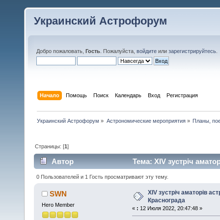
Украинский Астрофорум
Добро пожаловать,
Гость
. Пожалуйста,
войдите
или
зарегистрируйтесь
.
Начало
Помощь
Поиск
Календарь
Вход
Регистрация
Украинский Астрофорум
»
Астрономические мероприятия
»
Планы, по
Страницы: [
1
]
Автор
Тема: XIV зустріч амато
0 Пользователей и 1 Гость просматривают эту тему.
XIV зустріч аматорів аст
SWN
Краснограда
Hero Member
«
:
12 Июля 2022, 20:47:48 »