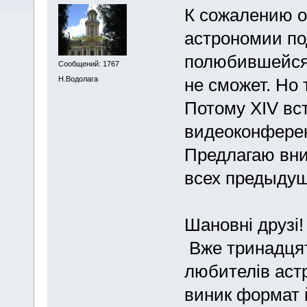
К сожалению о
астрономии по
полюбившейся 
Сообщений: 1767
Н.Водолага
не сможет. Но 
Потому XIV вс
видеоконфере
Предлагаю вн
всех предыдущ
Шановні друзі!
Вже тринадцят
любителів астр
виник формат 