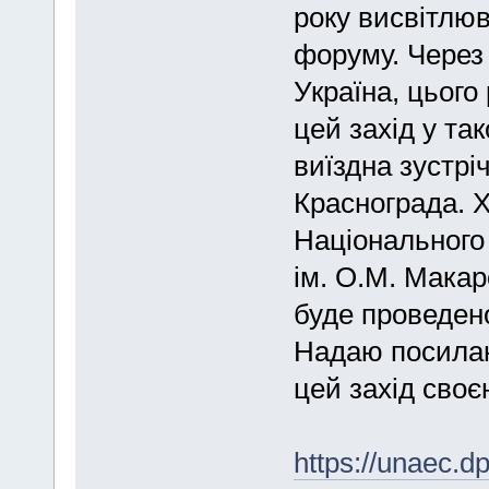
року висвітлюв
форуму. Через 
Україна, цього
цей захід у та
виїздна зустрі
Краснограда. Х
Національного 
ім. О.М. Макар
буде проведено
Надаю посилан
цей захід своє
https://unaec.