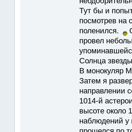
неодобритель
Тут бы и попы
посмотрев на 
поленился.
О
провел небольш
упоминавшейся
Солнца звезды
В монокуляр М
Затем я разве
направлении с
1014-й астеро
высоте около 
наблюдений у 
прошелся по т