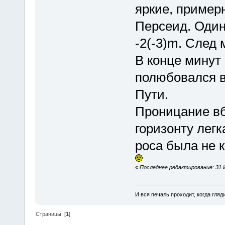
яркие, пример
Персеид. Один
-2(-3)m. След 
В конце минут 
полюбовался в
Пути.
Проницание вб
горизонту лег
роса была не 
«
Последнее редактирование: 31 
И вся печаль проходит, когда гля
Страницы: [
1
]