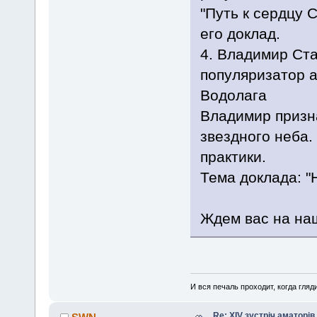
"Путь к сердцу 
его доклад.
4. Владимир Ст
популяризатор а
Водолага
Владимир призн
звездного неба.
практики.
Тема доклада: "
Ждем вас на на
И вся печаль проходит, когда гля
Re: XIV зустріч аматорів