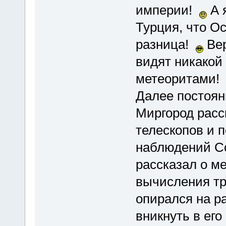
империи!
А я
Турция, что О
разница!
Вер
видят никакой
метеоритами
Далее постоян
Миргород расс
телескопов и 
наблюдений Со
рассказал о м
вычисления тр
опирался на р
вникнуть в его