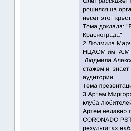
Олег расскажет 
решился на орга
несет этот крест
Тема доклада: "
Краснограда"
2.Людмила Марч
НЦАОМ им. А.М 
Людмила Алексе
стажем и знает
аудитории.
Тема презентац
3.Артем Миргор
клуба любителей
Артем недавно 
CORONADO PST и
результатах на