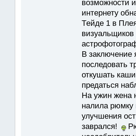
возможности и
интернету обн
Тейде 1 в Плея
визуальщиков о
астрофотограф
В заключение 
последовать т
откушать каши
предаться наб
На ужин жена 
налила рюмку 
улучшения ос
заврался!
Рю