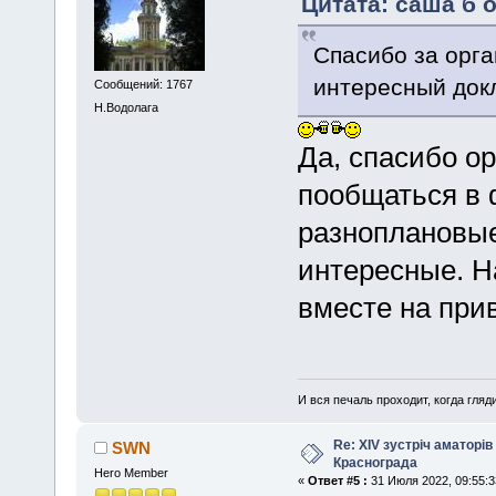
Цитата: саша б о
Спасибо за орг
интересный до
Сообщений: 1767
Н.Водолага
Да, спасибо о
пообщаться в 
разноплановые
интересные. Н
вместе на пр
И вся печаль проходит, когда гля
Re: XIV зустріч аматорів
SWN
Краснограда
Hero Member
«
Ответ #5 :
31 Июля 2022, 09:55:3