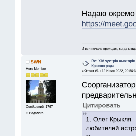
Надаю окремо 
https://meet.go
И вся печаль проходит, когда гля
Re: XIV зустріч аматорів
SWN
Краснограда
Hero Member
«
Ответ #1 :
12 Июля 2022, 20:50:3
Соорганизатор
предварительн
Цитировать
Сообщений: 1767
Н.Водолага
1. Олег Крыкля.
любителей астро