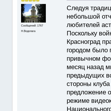
Следуя тради
небольшой отч
любителей аст
Сообщений: 1767
Н.Водолага
Поскольку вой
Красноград пр
городом было 
привычном фор
месяц назад м
предыдущих вс
стороны клуба 
предложение о
режиме видео
Национального