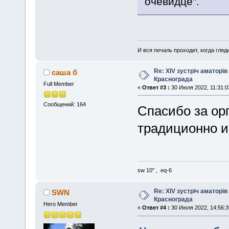
очевидце".
И вся печаль проходит, когда гля
Re: XIV зустріч аматорів
саша б
Краснограда
Full Member
«
Ответ #3 :
30 Июля 2022, 11:31:0
Сообщений: 164
Спасибо за ор
традиционно 
sw 10'' , eq-6
Re: XIV зустріч аматорів
SWN
Краснограда
Hero Member
«
Ответ #4 :
30 Июля 2022, 14:56:3