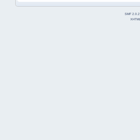
SMF 2.0.2
XHTM