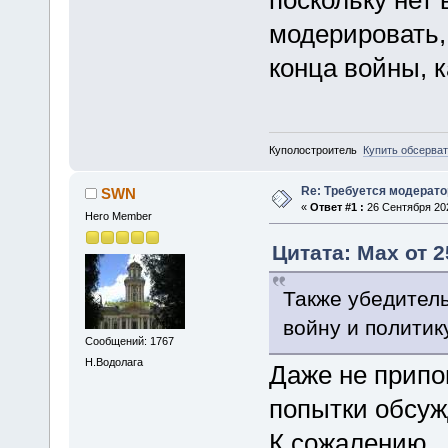
модерировать,
конца войны, 
Куполостроитель
Купить обсерва
Re: Требуется модерато
SWN
«
Ответ #1 :
26 Сентября 202
Hero Member
Цитата: Max от 2
Также убедител
войну и политику
Сообщений: 1767
Н.Водолага
Даже не припо
попытки обсуж
К сожалению, 