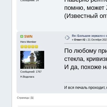
Сообщений: 14
помню, может 
(Известный оп
Re: Большое зеркало с 
SWN
«
Ответ #2 :
21 Октября 2023
Hero Member
По любому при
стекла, кривиз
И да, похоже н
Сообщений: 1767
Н.Водолага
И вся печаль проходит,
Страницы: [
1
]