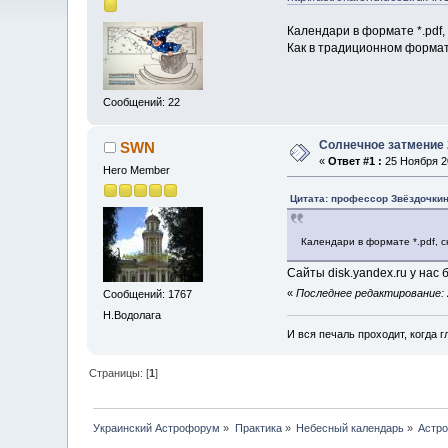
Календари в формате *.pdf
Как в традиционном формате
Сообщений: 22
Солнечное затмение 
SWN
«
Ответ #1 :
25 Ноября 20
Hero Member
Цитата: профессор Звёздочкин 
Календари в формате *.pdf, 
Сайты disk.yandex.ru у нас 
«
Последнее редактирование: 
Сообщений: 1767
Н.Водолага
И вся печаль проходит, когда 
Страницы: [
1
]
Украинский Астрофорум
»
Практика
»
Небесный календарь
»
Астро