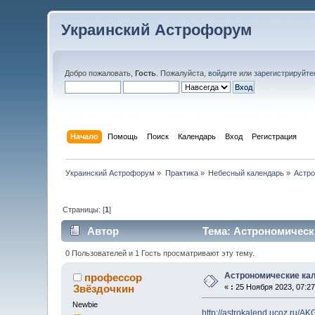
Украинский Астрофорум
Добро пожаловать,
Гость
. Пожалуйста,
войдите
или
зарегистрируйте
Начало
Помощь
Поиск
Календарь
Вход
Регистрация
Украинский Астрофорум
»
Практика
»
Небесный календарь
»
Астро
Страницы: [
1
]
Автор
Тема: Астрономически
0 Пользователей и 1 Гость просматривают эту тему.
Астрономические кал
профессор
Звёздочкин
«
:
25 Ноября 2023, 07:27
Newbie
http://astrokalend.ucoz.ru/AK