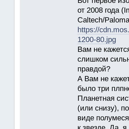
Вот первое из
от 2008 года (
Caltech/Paloma
https://cdn.mo
1200-80.jpg
Вам не кажется
слишком сильн
правдой?
А Вам не кажет
было три плпне
Планетная сис
(или снизу), 
виде полумеся
к звезде. Да, 