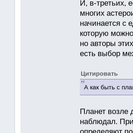
И, в-третьих,
многих астерои
начинается с е
которую можно
но авторы этих
есть выбор ме
Цитировать
А как быть с пл
Планет возле д
наблюдал. При
определяют по