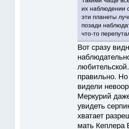
Такими чаще вс
их наблюдении с
эти планеты луч
позади наблюда
что-то перепута
Вот сразу вид
наблюдательно
любительской.
правильно. Но
видели невоор
Меркурий даже
увидеть серпи
хватает разреш
мать Кеплера 