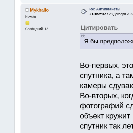
Re: Антипланеты
Mykhailo
«
Ответ #2 :
28 Декабря 2023
Newbie
Цитировать
Сообщений: 12
Я бы предположи
Во-первых, эт
спутника, а та
камеры сдува
Во-вторых, ко
фотографий сде
объект кружит
спутник так лет