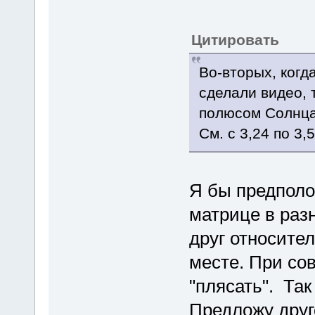
Цитировать
Во-вторых, когд
сделали видео, 
полюсом Солнца.
См. с 3,24 по 3,5
Я бы предполо
матрице в ра
друг относител
месте. При со
"плясать". Так
Предложу друг