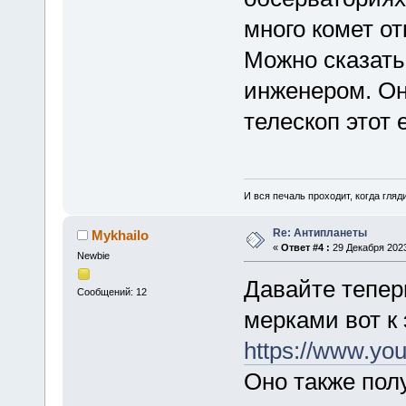
много комет от
Можно сказать,
инженером. Он
телескоп этот 
И вся печаль проходит, когда гля
Re: Антипланеты
Mykhailo
«
Ответ #4 :
29 Декабря 2023
Newbie
Давайте тепер
Сообщений: 12
мерками вот к 
https://www.y
Оно также пол