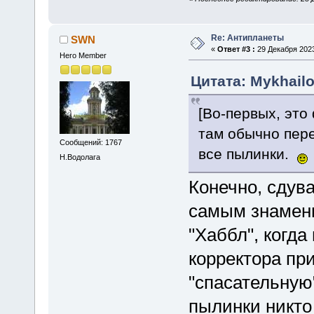
Re: Антипланеты
SWN
«
Ответ #3 :
29 Декабря 2023
Hero Member
Цитата: Mykhailo
[Во-первых, это
там обычно пере
Сообщений: 1767
все пылинки.
Н.Водолага
Конечно, сдув
самым знамен
"Хаббл", когда
корректора пр
"спасательную
пылинки никто