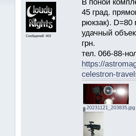
В поной компл
45 град. прямо
рюкзак). D=80
удачный объек
Сообщений: 403
грн.
тел. 066-88-но
https://astroma
celestron-trave
20231121_203835.jpg