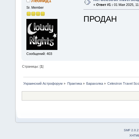
Леонид1
«
Ответ #1 :
01 Мая 2025, 11
Sr. Member
ПРОДАН
Сообщений: 403
Страницы: [
1
]
Украинский Астрофорум
»
Практика
»
Барахолка
»
Celestron Travel Sc
SMF 2.0.2
XHTM