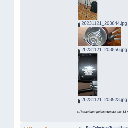
20231121_203844.jpg
20231121_203856.jpg
20231121_203923.jpg
«
Последнее редактирование: 13 А
Re: Celestron Travel Sco