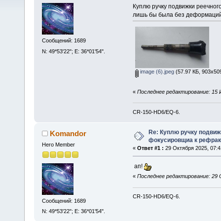
Куплю ручку подвижки реечног
лишь бы была без деформаций 
Сообщений: 1689
N: 49*53'22"; E: 36*01'54".
image (6).jpeg
(57.97 КБ, 903x50
«
Последнее редактирование: 15 И
CR-150-HD6/EQ-6.
Re: Куплю ручку подвиж
Komandor
фокусировщиа к рефрак
Hero Member
«
Ответ #1 :
29 Октября 2025, 07:4
ап!
«
Последнее редактирование: 29 
CR-150-HD6/EQ-6.
Сообщений: 1689
N: 49*53'22"; E: 36*01'54".