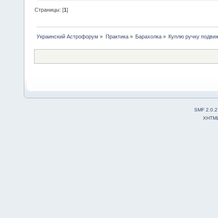
Страницы: [
1
]
Украинский Астрофорум
»
Практика
»
Барахолка
»
Куплю ручку подви
SMF 2.0.2
XHTM