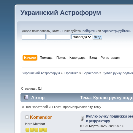
Украинский Астрофорум
Добро пожаловать,
Гость
. Пожалуйста,
войдите
или
зарегистрируйтесь
.
Начало
Помощь
Поиск
Календарь
Вход
Регистрация
Украинский Астрофорум
»
Практика
»
Барахолка
»
Куплю ручку подви
Страницы: [
1
]
Автор
Тема: Куплю ручку под
7552 раз)
0 Пользователей и 1 Гость просматривают эту тему.
Куплю ручку подвижки ре
Komandor
к рефрактору.
Hero Member
«
:
26 Марта 2025, 20:16:57 »