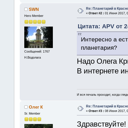
Re: Планетарий в Красн
SWN
«
Ответ #2 :
01 Июня 2017, 0
Hero Member
Цитата: APV от 2
Интересно а ест
планетария?
Сообщений: 1767
Н.Водолага
Надо Олега Кр
В интернете и
И вся печаль проходит, когда гля
Re: Планетарий в Красн
Олег К
«
Ответ #3 :
08 Июня 2017, 0
Sr. Member
Здравствуйте!