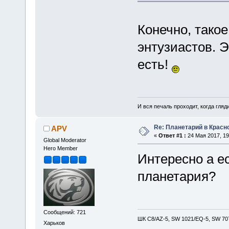
Конечно, такое
энтузиастов. 
есть!
И вся печаль проходит, когда гля
Re: Планетарий в Красн
APV
«
Ответ #1 :
24 Мая 2017, 19
Global Moderator
Hero Member
Интересно а е
планетария?
Сообщений: 721
ШК С8/AZ-5, SW 1021/EQ-5, SW 707
Харьков