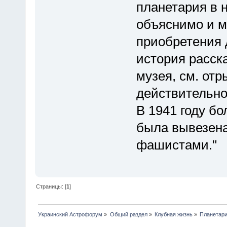
планетария в 
объяснимо и м
приобретения д
история расск
музея, см. отр
действительно
В 1941 году б
была вывезена
фашистами."
Страницы: [
1
]
Украинский Астрофорум
»
Общий раздел
»
Клубная жизнь
»
Планетари