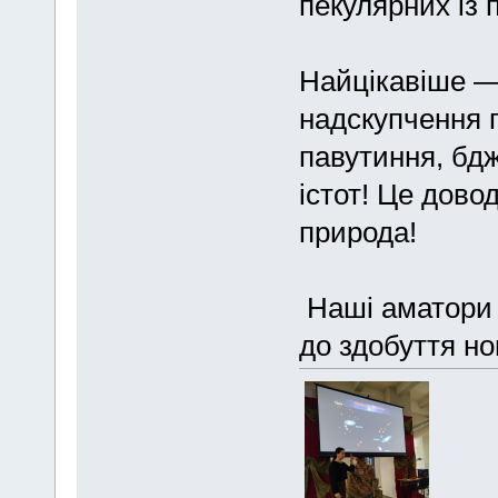
пекулярних із
Найцікавіше —
надскупчення г
павутиння, бдж
істот! Це дово
природа!
Наші аматори а
до здобуття но