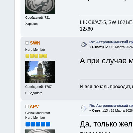
Сообщений: 721
ШК С8/AZ-5, SW 1021/EQ
Харьков
12х60
Re: Астрономический кру
SWN
«
Ответ #12 :
15 Марта 2026,
Hero Member
А при случае 
И вся печаль проходит,
Сообщений: 1767
Н.Водолага
Re: Астрономический кру
APV
«
Ответ #13 :
15 Марта 2026,
Global Moderator
Hero Member
Да, только жел