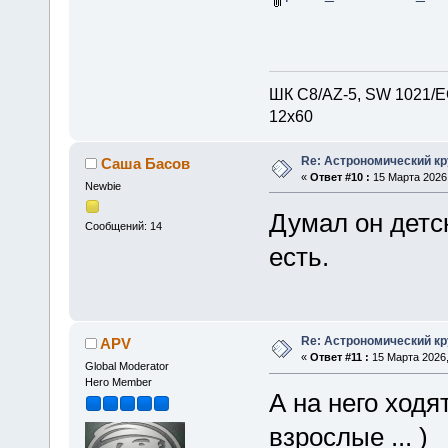
ШК С8/AZ-5, SW 1021/EQ
12х60
Re: Астрономический кру
Саша Басов
«
Ответ #10 :
15 Марта 2026,
Newbie
Думал он детск
Сообщений: 14
есть.
Re: Астрономический кру
APV
«
Ответ #11 :
15 Марта 2026,
Global Moderator
Hero Member
А на него ходя
взрослые ... )