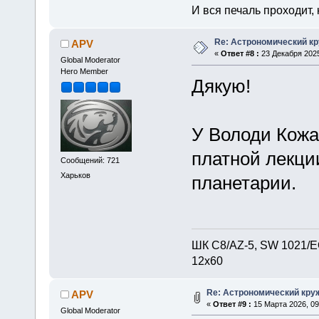
И вся печаль проходит,
Re: Астрономический кру
APV
«
Ответ #8 :
23 Декабря 2025
Global Moderator
Hero Member
Дякую!
У Володи Кожа
платной лекци
Сообщений: 721
Харьков
планетарии.
ШК С8/AZ-5, SW 1021/EQ
12х60
Re: Астрономический круж
APV
«
Ответ #9 :
15 Марта 2026, 09
Global Moderator