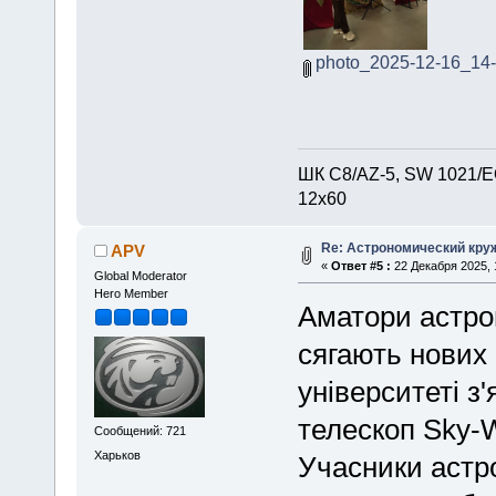
photo_2025-12-16_14-
ШК С8/AZ-5, SW 1021/EQ
12х60
Re: Астрономический круж
APV
«
Ответ #5 :
22 Декабря 2025, 
Global Moderator
Hero Member
Аматори астроно
сягають нових
університеті з
телескоп Sky-
Сообщений: 721
Харьков
Учасники астр