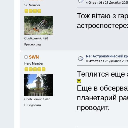
«
Ответ #6 :
23 Декабря 2025
Sr. Member
Тож вітаю з г
астроспостере
Сообщений: 426
Красноград
Re: Астрономический кру
SWN
«
Ответ #7 :
23 Декабря 2025
Hero Member
Теплится еще 
Еще в обсерва
планетарий ра
Сообщений: 1767
проводит.
Н.Водолага