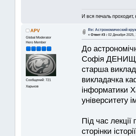
И вся печаль проходит,
Re: Астрономический круж
APV
«
Ответ #3 :
02 Декабря 2025, 
Global Moderator
Hero Member
До астрономічн
Софія ДЕНИЩЕ
старша виклад
викладачка каф
Сообщений: 721
Харьков
інформатики Х
університету ім
Під час лекції
сторінки історі