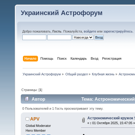
Украинский Астрофорум
Добро пожаловать,
Гость
. Пожалуйста,
войдите
или
зарегистрируйтесь
.
Начало
Помощь
Поиск
Календарь
Вход
Регистрация
Украинский Астрофорум
»
Общий раздел
»
Клубная жизнь
»
Астрономи
Страницы: [
1
]
Автор
Тема: Астрономический к
0 Пользователей и 1 Гость просматривают эту тему.
Астрономический кружок S
APV
«
:
01 Октября 2025, 15:47:05 »
Global Moderator
Hero Member