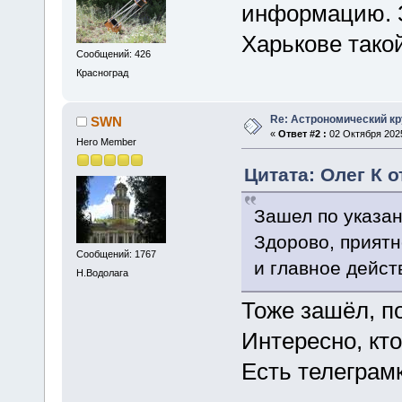
информацию. З
Харькове тако
Сообщений: 426
Красноград
Re: Астрономический кру
SWN
«
Ответ #2 :
02 Октября 2025
Hero Member
Цитата: Олег К о
Зашел по указа
Здорово, приятн
Сообщений: 1767
и главное дейс
Н.Водолага
Тоже зашёл, п
Интересно, кто
Есть телеграм