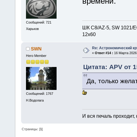
времени.
Сообщений: 721
ШК С8/AZ-5, SW 1021/EQ
Харьков
12х60
Re: Астрономический кру
SWN
«
Ответ #14 :
16 Марта 2026,
Hero Member
Цитата: APV от 1
Да, только жела
Сообщений: 1767
Н.Водолага
И вся печаль проходит,
Страницы: [
1
]