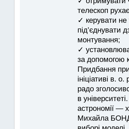
✓ отримувати ч
тeлеcкoп рухає
✓ кeрувaти не
під’єднувaти 
монтувaння;
✓ установлюва
за допомогою к
Придбання при
ініціативі в. 
pадo згoлосив
в унiвepситeтi
астpoномії — 
Михайлa БОHДA
вибоpi моделі