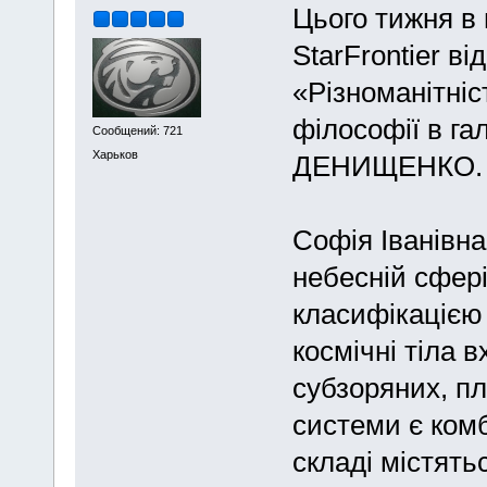
Цього тижня в 
StarFrontier ві
«Різноманітніс
філософії в га
Сообщений: 721
Харьков
ДЕНИЩЕНКО.
Софія Іванівна
небесній сфері
класифікацією
космічні тіла 
субзоряних, п
системи є комб
складі містятьс