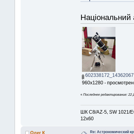
Національний 
602338172_14362067
960x1280 - просмотрено
«
Последнее редактирование: 22 Д
ШК С8/AZ-5, SW 1021/EQ
12х60
Re: Астрономический кру
Олег К