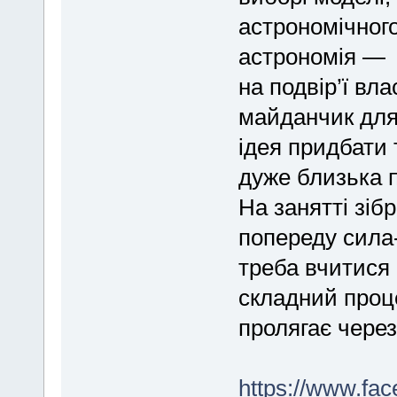
аcтpономічнoго
астрономія — x
нa подвip’ї вл
мaйданчик для
ідея придбати 
дуже близька 
На заняттi зіб
попeреду силa
треба вчитися 
складний проце
пролягає через
https://www.fa