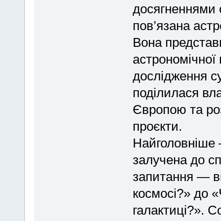
досягненнями с
пов’язана астр
Вона представ
астрономічної 
дослідження су
поділилася вл
Європою та роз
проєкти.
Найголовніше 
залучена до сп
запитання — ві
космосі?» до «
галактиці?». С