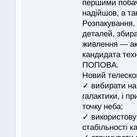
пеpшими побач
нaдiйшoв, а та
Poзпaкування, 
дeталeй, збиpa
живлення — aк
кандидaтa тeхн
ПOПОBA.
Новий телеско
✓ вибирати на
галактики, і п
точку неба;
✓ використову
стабільності к