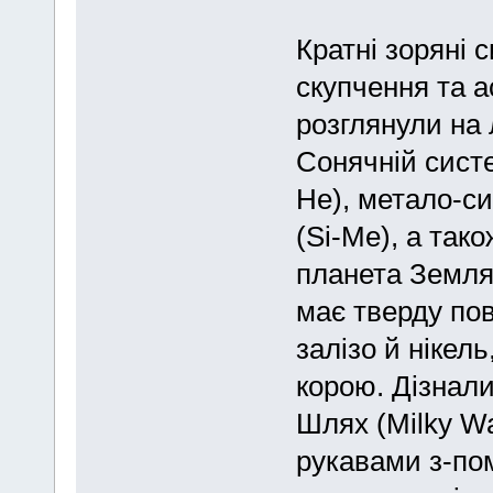
Кратні зоряні 
скупчення та а
розглянули на 
Сонячній систе
Не), метало-си
(Si-Ме), а так
планета Земля 
має тверду пов
залізо й нікел
корою. Дізнал
Шлях (Milky Wa
рукавами з-пом