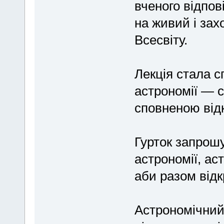
вченого відпов
на живий і зах
Всесвіту.
Лекція стала 
астрономії — 
сповненою відк
Гурток запрошу
астрономії, ас
аби разом відк
Астрономічний г