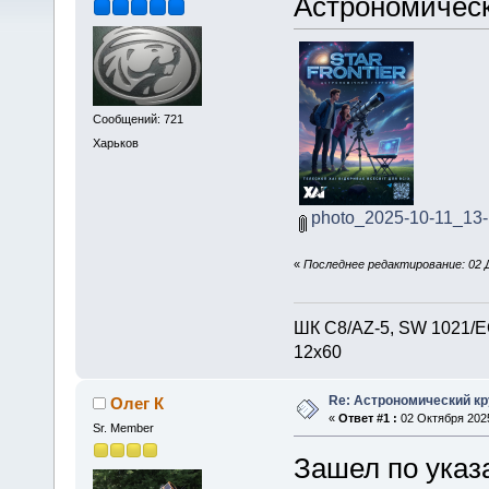
Астрономически
Сообщений: 721
Харьков
photo_2025-10-11_13-
«
Последнее редактирование: 02 Д
ШК С8/AZ-5, SW 1021/EQ
12х60
Re: Астрономический кру
Олег К
«
Ответ #1 :
02 Октября 2025
Sr. Member
Зашел по указ