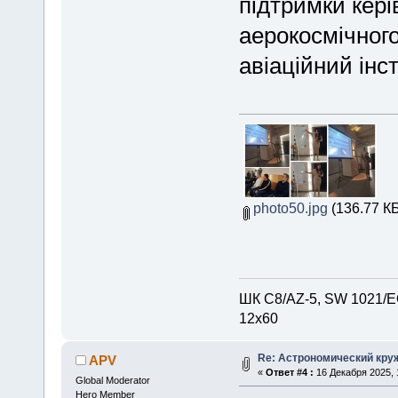
підтримки кер
аерокосмічного
авіаційний інс
photo50.jpg
(136.77 КБ
ШК С8/AZ-5, SW 1021/EQ
12х60
Re: Астрономический круж
APV
«
Ответ #4 :
16 Декабря 2025, 
Global Moderator
Hero Member