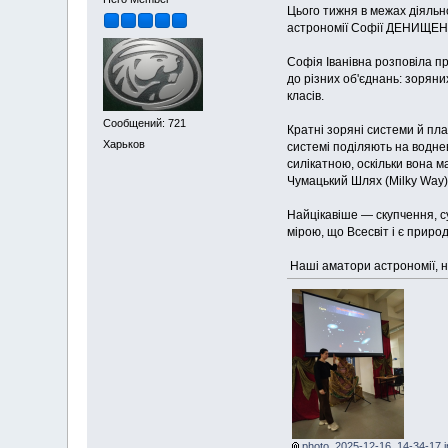
Цього тижня в межах діяльнос
астрономії Софії ДЕНИЩЕН
Софія Іванівна розповіла пр
до різних об'єднань: зоряни
класів.
Сообщений: 721
Кратні зоряні системи й пла
Харьков
системі поділяють на воднев
силікатною, оскільки вона м
Чумацький Шлях (Milky Way)
Найцікавіше — скупчення, с
мірою, що Всесвіт і є природ
Наші аматори астрономії, н
photo_2025-12-16_14-34-17.j