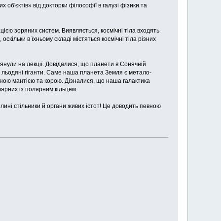
 об'єктів» від докторки філософії в галузі фізики та
ацією зоряних систем. Виявляється, космічні тіла входять
скільки в їхньому складі містяться космічні тіла різних
лянули на лекції. Довідалися, що планети в Сонячній
ож льодяні гіганти. Саме наша планета Земля є метало-
атною мантією та корою. Дізналися, що наша галактика
лярних із полярним кільцем.
лині стільники й органи живих істот! Це доводить певною