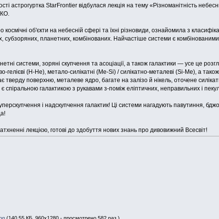
ті астрогуртка StarFrontier відбулася лекція на тему «Різноманітність небесних
КО.
о космічні об'єкти на небесній сфері та їхні різновиди, ознайомила з класифік
х, субзоряних, планетних, комбінованих. Найчастіше системи є комбінованими, о
нетні системи, зоряні скупчення та асоціації, а також галактики — усе це розг
о-гелієві (Н-Не), метало-силікатні (Ме-Si) / силікатно-металеві (Si-Ме), а так
ає тверду поверхню, металеве ядро, багате на залізо й нікель, оточене силік
 є спіральною галактикою з рукавами з-поміж еліптичних, неправильних і пеку
уперскупчення і надскупчення галактик! Ці системи нагадують павутиння, бджо
а!
атхненні лекцією, готові до здобуття нових знань про дивовижний Всесвіт!
pg
(140.55 КБ, 960x1280 - просмотрено 582 раз.)