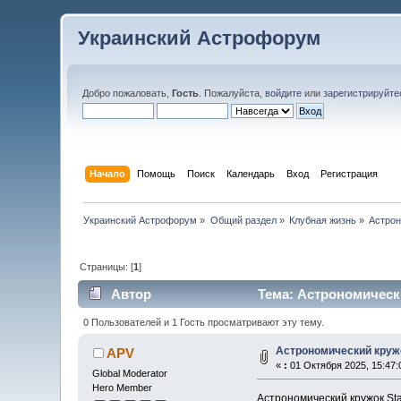
Украинский Астрофорум
Добро пожаловать,
Гость
. Пожалуйста,
войдите
или
зарегистрируйте
Начало
Помощь
Поиск
Календарь
Вход
Регистрация
Украинский Астрофорум
»
Общий раздел
»
Клубная жизнь
»
Астрон
Страницы: [
1
]
Автор
Тема: Астрономически
0 Пользователей и 1 Гость просматривают эту тему.
Астрономический кружо
APV
«
:
01 Октября 2025, 15:47:
Global Moderator
Hero Member
Астрономический кружок Sta