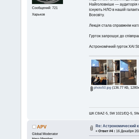
Найголовніше — аудиторія б
Сообщений: 721
існують НЛО в нашій галакти
Харьков
Всесвіту.
Лекція стала справжнім нат
Гурток запрошує до співпрац
Астрономічний гурток ХАІ St
photo50.jpg
(136.77 КБ, 1280
ШК С8/AZ-5, SW 1021/EQ-5, SW 
Re: Астрономический кр
APV
«
Ответ #4 :
16 Декабря 202
Global Moderator
Hero Member