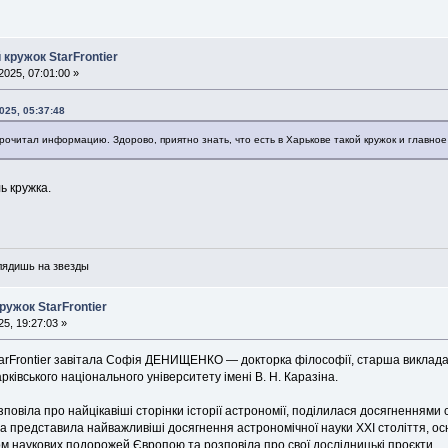
кружок StarFrontier
025, 07:01:00 »
025, 05:37:48
рочитал информацию. Здорово, приятно знать, что есть в Харькове такой кружок и главно
ь кружка.
глядишь на звезды
ужок StarFrontier
5, 19:27:03 »
tarFrontier завітала Софія ДЕНИЩЕНКО — докторка філософії, старша виклада
рківського національного університету імені В. Н. Каразіна.
озповіла про найцікавіші сторінки історії астрономії, поділилася досягненнями 
а представила найважливіші досягнення астрономічної науки ХХІ століття, ос
м наукових подорожей Європою та розповіла про свої дослідницькі проєкти.