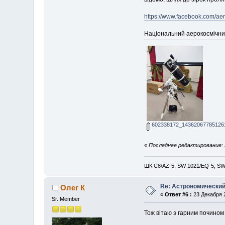
https://www.facebook.com/aer
Національний аерокосмічни
602338172_143620677851261
«
Последнее редактирование: 2
ШК С8/AZ-5, SW 1021/EQ-5, SW 
Re: Астрономический 
Олег К
«
Ответ #6 :
23 Декабря 2
Sr. Member
Тож вітаю з гарним почином