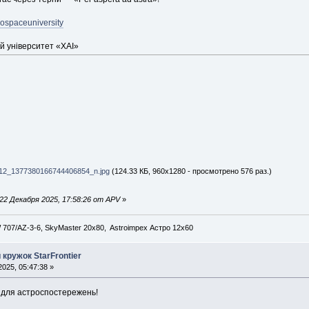
ospaceuniversity
й університет «ХАІ»
2_1377380166744406854_n.jpg
(124.33 КБ, 960x1280 - просмотрено 576 раз.)
2 Декабря 2025, 17:58:26 от APV
»
707/AZ-3-6, SkyMaster 20x80, Astroimpex Астро 12х60
кружок StarFrontier
025, 05:47:38 »
 для астроспостережень!