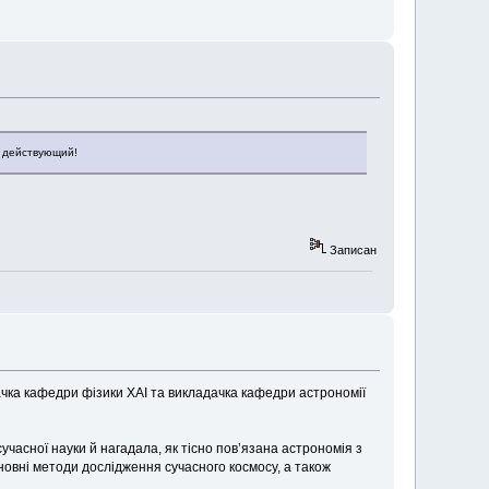
е действующий!
Записан
чка кафедри фізики ХАІ та викладачка кафедри астрономії
сучасної науки й нагадала, як тісно пов’язана астрономія з
новні методи дослідження сучасного космосу, а також