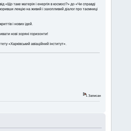
д «Що таке матерія і енергія в космосі?» до «Чи справді
творивши лекцію на живий і захопливий діалог про таємниці
иттів і нових ідей.
ривати нові зоряні горизонти!
тету «Харківський авіаційний інститут».
Записан