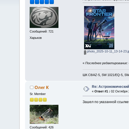
Сообщений: 721
Харьков
photo_2025-10-11_13-14-23.j
«
Последнее редактирование: 0
ШК С8/AZ-5, SW 1021/EQ-5, SW 
Re: Астрономический 
Олег К
«
Ответ #1 :
02 Октября 2
Sr. Member
Зашел по указанной ссылке,
Сообщений: 426