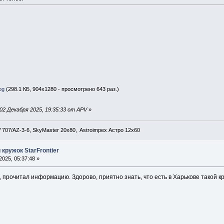
pg
(298.1 КБ, 904x1280 - просмотрено 643 раз.)
2 Декабря 2025, 19:35:33 от APV
»
707/AZ-3-6, SkyMaster 20x80, Astroimpex Астро 12х60
кружок StarFrontier
025, 05:37:48 »
 прочитал информацию. Здорово, приятно знать, что есть в Харькове такой к