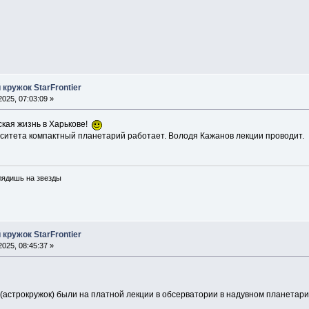
кружок StarFrontier
025, 07:03:09 »
кая жизнь в Харькове!
ситета компактный планетарий работает. Володя Кажанов лекции проводит.
глядишь на звезды
кружок StarFrontier
025, 08:45:37 »
(астрокружок) были на платной лекции в обсерватории в надувном планетари