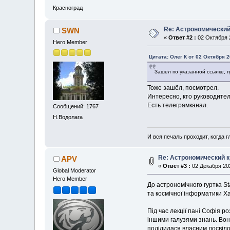
Красноград
Re: Астрономический 
SWN
«
Ответ #2 :
02 Октября 2
Hero Member
Цитата: Олег К от 02 Октября 2
Зашел по указанной ссылке, п
Тоже зашёл, посмотрел.
Интересно, кто руководител
Есть телеграмканал.
Сообщений: 1767
Н.Водолага
И вся печаль проходит, когда 
Re: Астрономический кр
APV
«
Ответ #3 :
02 Декабря 202
Global Moderator
Hero Member
До астрономічного гуртка S
та космічної інформатики Ха
Під час лекції пані Софія р
іншими галузями знань. Вон
поділилася власним досвідо