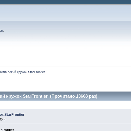
сь
.
омический кружок StarFrontier
й кружок StarFrontier (Прочитано 13608 раз)
к StarFrontier
05 »
rFrontier