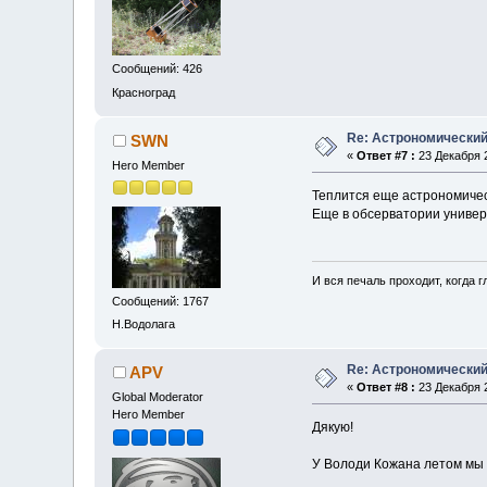
Сообщений: 426
Красноград
Re: Астрономический 
SWN
«
Ответ #7 :
23 Декабря 2
Hero Member
Теплится еще астрономичес
Еще в обсерватории универ
И вся печаль проходит, когда 
Сообщений: 1767
Н.Водолага
Re: Астрономический 
APV
«
Ответ #8 :
23 Декабря 2
Global Moderator
Hero Member
Дякую!
У Володи Кожана летом мы 