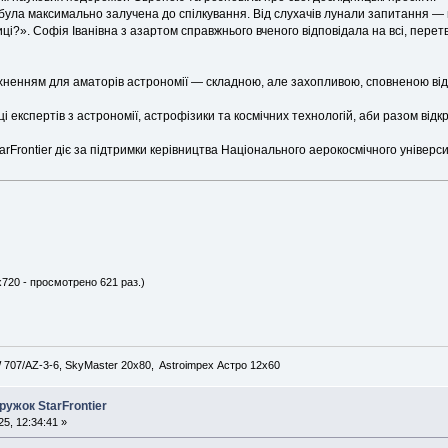
ула максимально залучена до спілкування. Від слухачів лунали запитання — ві
ці?». Софія Іванівна з азартом справжнього вченого відповідала на всі, пере
хненням для аматорів астрономії — складною, але захопливою, сповненою відкр
і експертів з астрономії, астрофізики та космічних технологій, аби разом відк
arFrontier діє за підтримки керівництва Національного аерокосмічного універси
x720 - просмотрено 621 раз.)
707/AZ-3-6, SkyMaster 20x80, Astroimpex Астро 12х60
ужок StarFrontier
5, 12:34:41 »