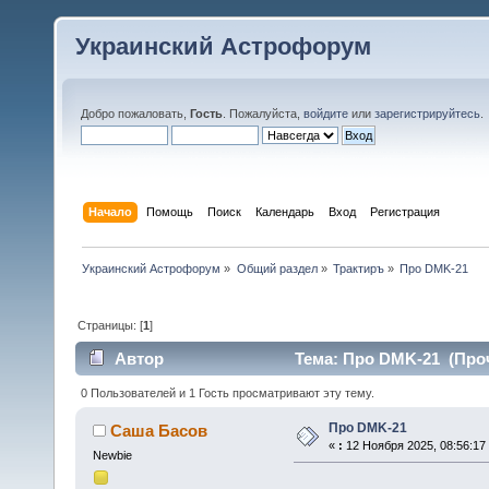
Украинский Астрофорум
Добро пожаловать,
Гость
. Пожалуйста,
войдите
или
зарегистрируйтесь
.
Начало
Помощь
Поиск
Календарь
Вход
Регистрация
Украинский Астрофорум
»
Общий раздел
»
Трактиръ
»
Про DMK-21
Страницы: [
1
]
Автор
Тема: Про DMK-21 (Проч
0 Пользователей и 1 Гость просматривают эту тему.
Про DMK-21
Саша Басов
«
:
12 Ноября 2025, 08:56:17
Newbie