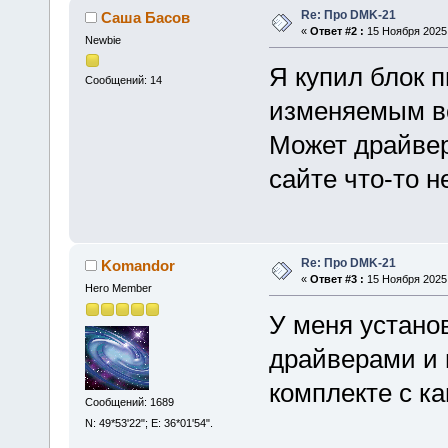
Re: Про DMK-21
Саша Басов
«
Ответ #2 :
15 Ноября 2025,
Newbie
Я купил блок 
Сообщений: 14
изменяемым во
Может драйвер
сайте что-то н
Re: Про DMK-21
Komandor
«
Ответ #3 :
15 Ноября 2025,
Hero Member
У меня устано
драйверами и 
комплекте с к
Сообщений: 1689
N: 49*53'22"; E: 36*01'54".