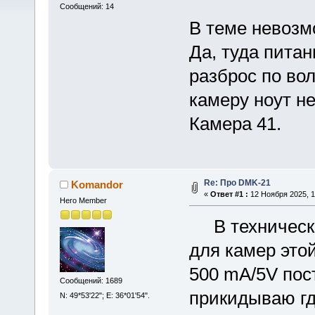
Сообщений: 14
В теме невозм
Да, туда питан
разброс по вол
камеру ноут н
Камера 41.
Re: Про DMK-21
Komandor
«
Ответ #1 :
12 Ноября 2025, 1
Hero Member
В техническо
для камер это
500 mA/5V пост
Сообщений: 1689
прикидываю гд
N: 49*53'22"; E: 36*01'54".