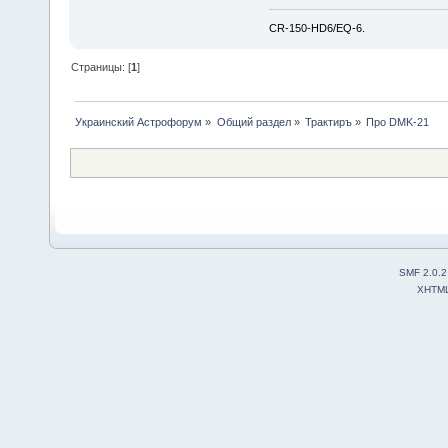
CR-150-HD6/EQ-6.
Страницы: [
1
]
Украинский Астрофорум
»
Общий раздел
»
Трактиръ
»
Про DMK-21
SMF 2.0.2
XHTM