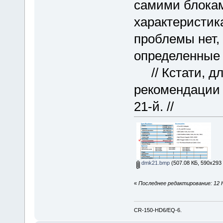
самими блокам
характеристик
проблемы нет, 
определенные 
// Кстати, дл
рекомендации п
21-й. //
dmk21.bmp
(507.08 КБ, 590x293 
«
Последнее редактирование: 12 Н
CR-150-HD6/EQ-6.