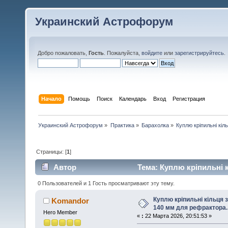
Украинский Астрофорум
Добро пожаловать,
Гость
. Пожалуйста,
войдите
или
зарегистрируйтесь
.
Начало
Помощь
Поиск
Календарь
Вход
Регистрация
Украинский Астрофорум
»
Практика
»
Барахолка
»
Куплю кріпильні кі
Страницы: [
1
]
Автор
Тема: Куплю кріпильні 
(Прочитано 2974 раз)
0 Пользователей и 1 Гость просматривают эту тему.
Куплю кріпильні кільця 
Komandor
140 мм для рефрактора.
Hero Member
«
:
22 Марта 2026, 20:51:53 »