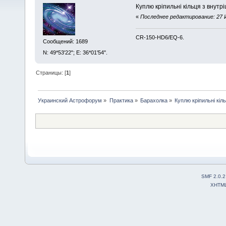
Куплю кріпильні кільця з внутр
«
Последнее редактирование: 27 И
CR-150-HD6/EQ-6.
Сообщений: 1689
N: 49*53'22"; E: 36*01'54".
Страницы: [
1
]
Украинский Астрофорум
»
Практика
»
Барахолка
»
Куплю кріпильні кі
SMF 2.0.2
XHTM