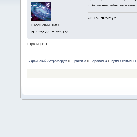
«
Последнее редактирование: 
CR-150-HD6/EQ-6.
Сообщений: 1689
N: 49*53'22"; E: 36*01'54".
Страницы: [
1
]
Украинский Астрофорум
»
Практика
»
Барахолка
»
Куплю кріпильні