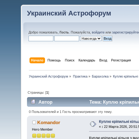
Украинский Астрофорум
Добро пожаловать,
Гость
. Пожалуйста,
войдите
или
зарегистрируйте
Начало
Помощь
Поиск
Календарь
Вход
Регистрация
Украинский Астрофорум
»
Практика
»
Барахолка
»
Куплю кріпильні
Страницы: [
1
]
Автор
Тема: Куплю кріпильн
0 Пользователей и 1 Гость просматривают эту тему.
Куплю кріпильні кіль
Komandor
«
:
22 Марта 2026, 20:51:
Hero Member
Куплю кріпильні кільця з вн