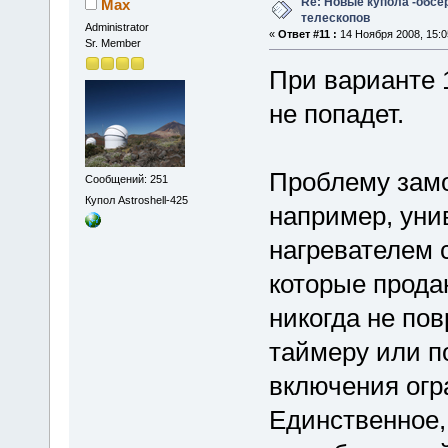
Re: Новые купола -обсе
Max
телескопов
Administrator
«
Ответ #11 :
14 Ноября 2008, 15:0
Sr. Member
При варианте 
не попадет.
Проблему зам
Сообщений: 251
Купол Astroshell-425
например, уни
нагревателем 
которые прода
никогда не пов
таймеру или п
включения огр
Единственное,