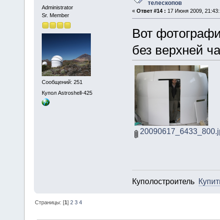
телескопов
Administrator
«
Ответ #14 :
17 Июня 2009, 21:43:
Sr. Member
Вот фотографи
без верхней ча
Сообщений: 251
Купол Astroshell-425
20090617_6433_800.j
Куполостроитель
Купит
Страницы: [
1
]
2
3
4