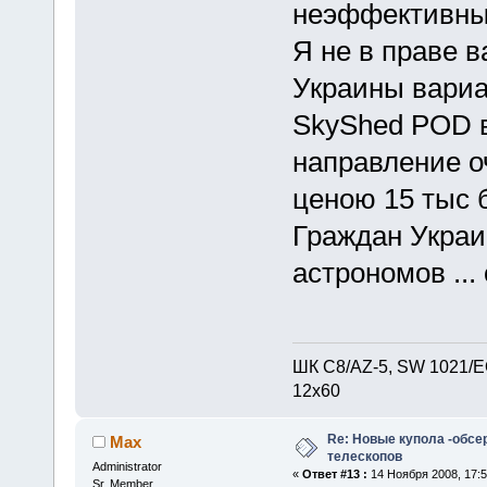
неэффективны
Я не в праве в
Украины вариа
SkyShed POD в
направление о
ценою 15 тыс 
Граждан Украин
астрономов ...
ШК С8/AZ-5, SW 1021/EQ
12х60
Re: Новые купола -обсе
Max
телескопов
Administrator
«
Ответ #13 :
14 Ноября 2008, 17:5
Sr. Member