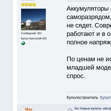
Аккумуляторы 
саморазрядом,
не сядет. Сов
работают и в 
Сообщений: 251
Купол Astroshell-425
полное напряже
По ценам не и
младшей модел
спрос.
Куполостроитель
Купит
Re: Новые купола -обсе
Max