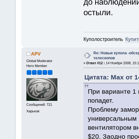
до наблюдений
остыли.
Куполостроитель
Купит
Re: Новые купола -обсе
APV
телескопов
Global Moderator
«
Ответ #12 :
14 Ноября 2008, 15:1
Hero Member
Цитата: Max от 1
При варианте 1 
попадет.
Сообщений: 721
Проблему замор
Харьков
универсальным 
вентилятором вн
$20. Заодно про