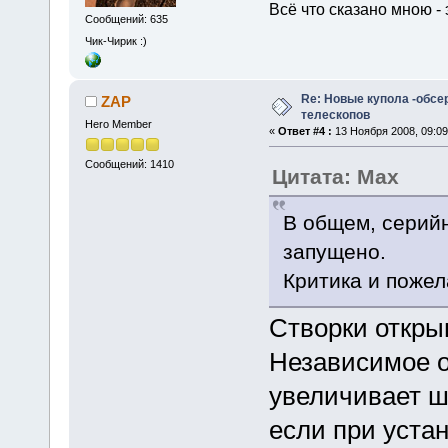
Всё что сказано мною - 
Сообщений: 635
Чик-Чирик :)
Re: Новые купола -обсе
ZAP
телескопов
Hero Member
«
Ответ #4 :
13 Ноября 2008, 09:09
Сообщений: 1410
Цитата: Max
В общем, серийн
запущено.
Критика и пожел
Створки откры
Независимое о
увеличивает ш
если при устан