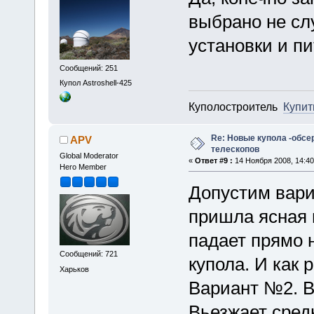
выбрано не сл
установки и пи
Сообщений: 251
Купол Astroshell-425
Куполостроитель
Купит
Re: Новые купола -обсе
APV
телескопов
Global Moderator
«
Ответ #9 :
14 Ноября 2008, 14:40
Hero Member
Допустим вари
пришла ясная 
падает прямо 
Сообщений: 721
купола. И как
Харьков
Вариант №2. В
Вьезжает сред