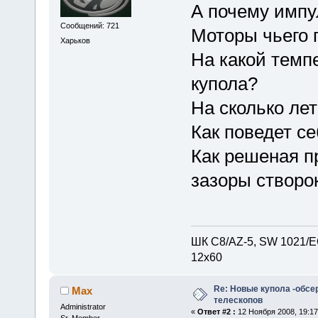
А почему импу
Сообщений: 721
Моторы чьего 
Харьков
На какой темп
купола?
На сколько ле
Как поведет се
Как решеная п
зазоры створо
ШК С8/AZ-5, SW 1021/EQ
12х60
Re: Новые купола -обсе
Max
телескопов
Administrator
«
Ответ #2 :
12 Ноября 2008, 19:17