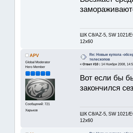
замораживаются
ШК С8/AZ-5, SW 1021/EQ
12х60
Re: Новые купола -обсе
APV
телескопов
Global Moderator
«
Ответ #10 :
14 Ноября 2008, 14:5
Hero Member
Вот если бы б
закончился сезо
Сообщений: 721
Харьков
ШК С8/AZ-5, SW 1021/EQ
12х60