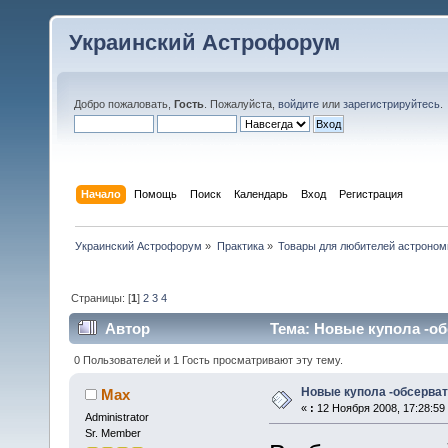
Украинский Астрофорум
Добро пожаловать,
Гость
. Пожалуйста,
войдите
или
зарегистрируйтесь
.
Начало
Помощь
Поиск
Календарь
Вход
Регистрация
Украинский Астрофорум
»
Практика
»
Товары для любителей астроном
Страницы: [
1
]
2
3
4
Автор
Тема: Новые купола -об
0 Пользователей и 1 Гость просматривают эту тему.
Новые купола -обсерват
Max
«
:
12 Ноября 2008, 17:28:59
Administrator
Sr. Member