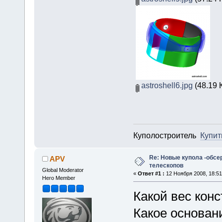
astroshell6.jpg
(48.19 
Куполостроитель
Купит
Re: Новые купола -обсе
APV
телескопов
Global Moderator
«
Ответ #1 :
12 Ноября 2008, 18:51
Hero Member
Какой вес кон
Какое основан