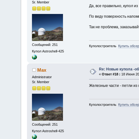
Sr. Member
Да, все правильно, купол из
По виду поверхность напом
Так не проблема, заказыва
Сообщений: 251
Куполостроитель
Купить обсе
Купол Astroshell-425
Re: Новые купола -о
Max
«
Ответ #18 :
18 Июня 200
Administrator
Sr. Member
Железные части - петли из 
Куполостроитель
Купить обсе
Сообщений: 251
Купол Astroshell-425