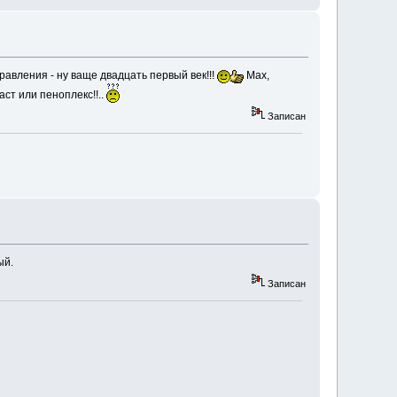
равления - ну ваще двадцать первый век!!!
Max,
ст или пеноплекс!!..
Записан
ый.
Записан