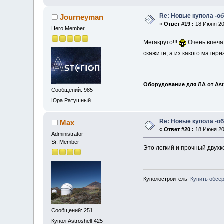
Re: Новые купола -о
Journeyman
«
Ответ #19 :
18 Июня 200
Hero Member
Мегакруто!!!
Очень впечат
скажите, а из какого матер
Оборудование для ЛА от Ast
Сообщений: 985
Юра Ратушный
Re: Новые купола -о
Max
«
Ответ #20 :
18 Июня 200
Administrator
Sr. Member
Это легкий и прочный двухк
Куполостроитель
Купить обсе
Сообщений: 251
Купол Astroshell-425