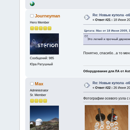
Re: Новые купола -о
Journeyman
«
Ответ #21 :
18 Июня 200
Hero Member
Цитата: Max от 18 Июня 2009, 
Это легкий и прочный двухком
Понятно, спасибо...а то ме
Сообщений: 985
Юра Ратушный
Оборудование для ЛА от Ast
Re: Новые купола -о
Max
«
Ответ #22 :
26 Июня 200
Administrator
Sr. Member
Фотографии осевого узла с