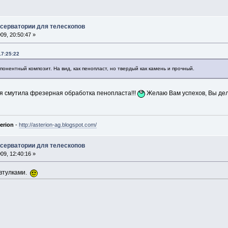
бсерватории для телескопов
9, 20:50:47 »
17:25:22
понентный композит. На вид, как пенопласт, но твердый как камень и прочный.
ня смутила фрезерная обработка пенопласта!!!
Желаю Вам успехов, Вы дел
erion
-
http://asterion-ag.blogspot.com/
бсерватории для телескопов
9, 12:40:16 »
 втулками.