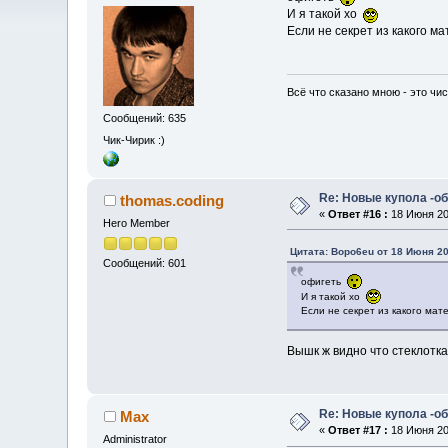
И я такой хо
Если не секрет из какого м
Всё что сказано мною - это чи
Сообщений: 635
Чик-Чирик :)
Re: Новые купола -о
thomas.coding
«
Ответ #16 :
18 Июня 200
Hero Member
Цитата: Bopo6eu от 18 Июня 20
Сообщений: 601
офигеть
И я такой хо
Если не секрет из какого мат
Вышк ж видно что стеклотк
Re: Новые купола -о
Max
«
Ответ #17 :
18 Июня 200
Administrator