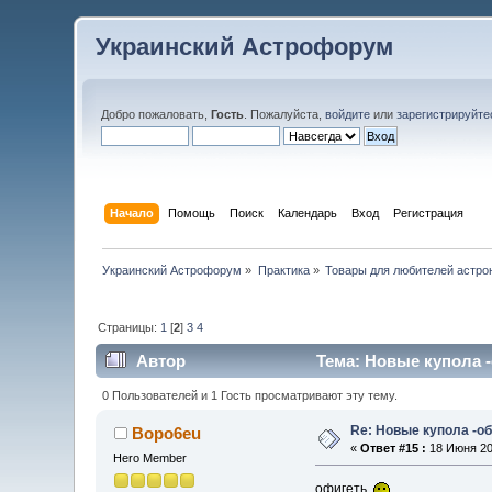
Украинский Астрофорум
Добро пожаловать,
Гость
. Пожалуйста,
войдите
или
зарегистрируйте
Начало
Помощь
Поиск
Календарь
Вход
Регистрация
Украинский Астрофорум
»
Практика
»
Товары для любителей астро
Страницы:
1
[
2
]
3
4
Автор
Тема: Новые купола -
0 Пользователей и 1 Гость просматривают эту тему.
Re: Новые купола -о
Bopo6eu
«
Ответ #15 :
18 Июня 200
Hero Member
офигеть