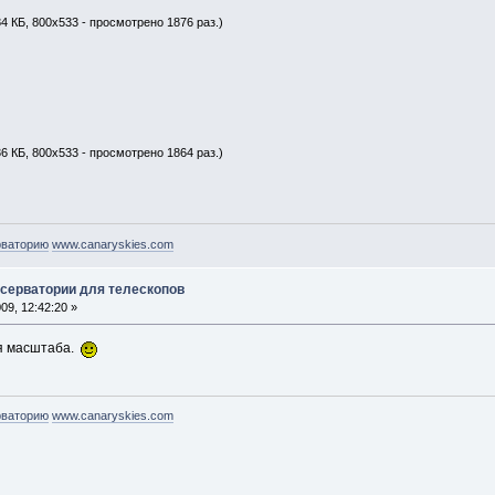
4 КБ, 800x533 - просмотрено 1876 раз.)
6 КБ, 800x533 - просмотрено 1864 раз.)
рваторию
www.canaryskies.com
бсерватории для телескопов
9, 12:42:20 »
ля масштаба.
рваторию
www.canaryskies.com