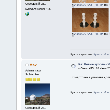
Сообщений: 251
20090626_6439_800.jpg
(89.8
Купол Astroshell-425
20090626_6436_800.jpg
(59.3
Куполостроитель
Купить обсе
Re: Новые купола -о
Max
«
Ответ #23 :
26 Июня 200
Administrator
Sr. Member
SD-карточка в упаковке - д
Куполостроитель
Купить обсе
Сообщений: 251