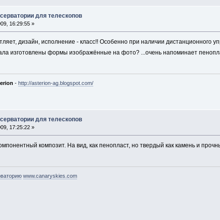
бсерватории для телескопов
9, 16:29:55 »
ляет, дизайн, исполнение - класс!! Особенно при наличии дистанционного уп
иала изготовлены формы изображённые на фото? ...очень напоминает пенопла
erion
-
http://asterion-ag.blogspot.com/
бсерватории для телескопов
9, 17:25:22 »
омпонентный композит. На вид, как пенопласт, но твердый как камень и прочн
рваторию
www.canaryskies.com