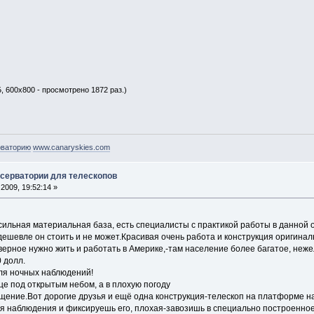
, 600x800 - просмотрено 1872 раз.)
рваторию
www.canaryskies.com
бсерватории для телескопов
2009, 19:52:14 »
сильная материальная база, есть специалисты с практикой работы в данной 
 дешевле он стоить и не может.Красивая очень работа и конструкция оригинал
ерное нужно жить и работать в Америке,-там население более багатое, неже
0 долл.
ля ночных наблюдений!
це под открытым небом, а в плохую погоду
щение.Вот дорогие друзья и ещё одна конструкция-телескоп на платформе на
ля наблюдения и фиксируешь его, плохая-завозишь в специально построенно