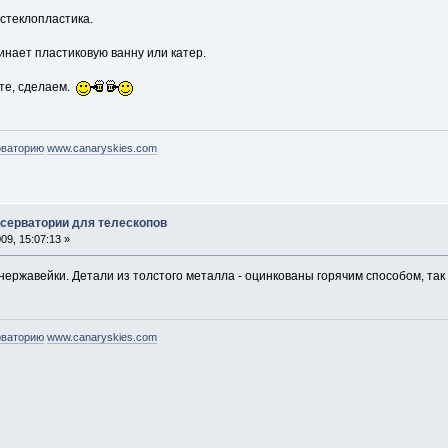
 стеклопластика.
инает пластиковую ванну или катер.
йте, сделаем.
рваторию
www.canaryskies.com
бсерватории для телескопов
9, 15:07:13 »
нержавейки. Детали из толстого металла - оцинкованы горячим способом, так
рваторию
www.canaryskies.com