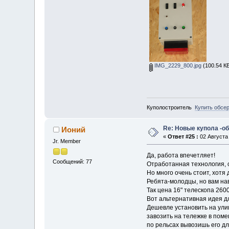
IMG_2229_800.jpg
(100.54 КБ
Куполостроитель
Купить обсе
Re: Новые купола -о
Ионий
«
Ответ #25 :
02 Августа 
Jr. Member
Да, работа впечетляет!
Сообщений: 77
Отработанная технология, 
Но много очень стоит, хотя
Ребята-молодцы, но вам нав
Так цена 16" телескопа 260
Вот альтернативная идея д
Дешевле установить на ули
завозить на тележке в поме
по рельсах вывозишь его д