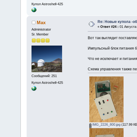
Купол Astroshell-425
Re: Новые купола -о
Max
«
Ответ #24 :
01 Августа 
Administrator
Sr. Member
Вот так выглядит поставля
Импульсный блок питания 
Что не исключает и питания
Схема управления также пе
Сообщений: 251
Купол Astroshell-425
IMG_2226_800.jpg
(117.99 КБ