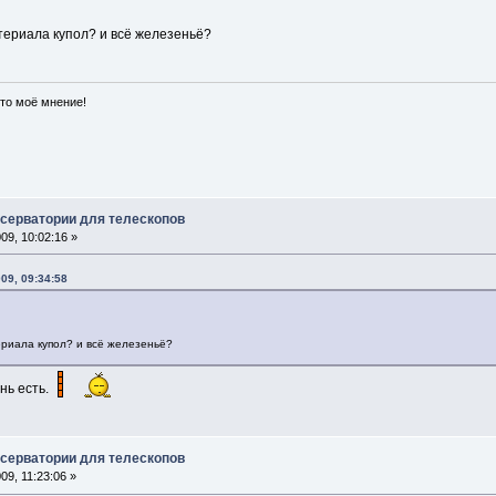
атериала купол? и всё железеньё?
сто моё мнение!
бсерватории для телескопов
9, 10:02:16 »
09, 09:34:58
ериала купол? и всё железеньё?
ань есть.
бсерватории для телескопов
9, 11:23:06 »