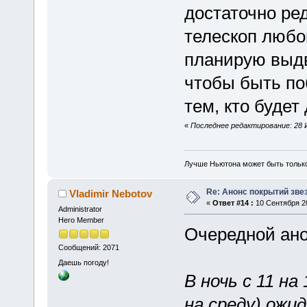
достаточно ре
телескоп любо
планирую выдв
чтобы быть по
тем, кто будет
«
Последнее редактирование: 28 Ию
Лучше Ньютона может быть тольк
Re: Анонс покрытий зве
Vladimir Nebotov
«
Ответ #14 :
10 Сентября 20
Administrator
Hero Member
Очередной ано
Сообщений: 2071
Даешь погоду!
В ночь с 11 на
на среду) ожи