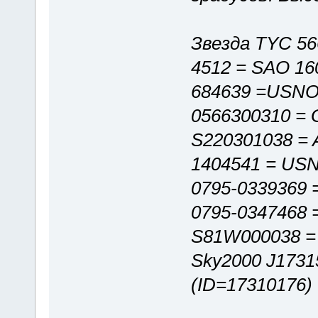
Звезда TYC 56
4512 = SAO 16
684639 =USNO-
0566300310 = 
S220301038 = 
1404541 = US
0795-0339369
0795-0347468 
S81W000038 =
Sky2000 J1731
(ID=17310176)