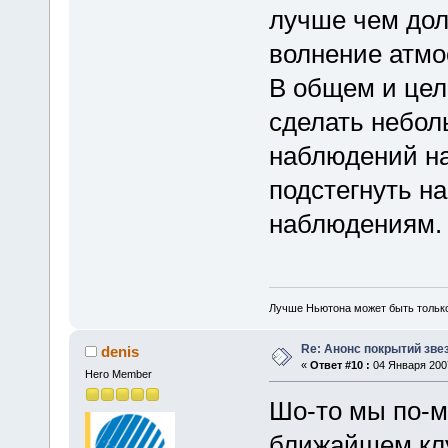
лучше чем дол
волнение атмо
В общем и цел
сделать небол
наблюдений н
подстегнуть н
наблюдениям.
Лучше Ньютона может быть тольк
Re: Анонс покрытий зве
denis
«
Ответ #10 :
04 Января 2007
Hero Member
Шо-то мы по-м
ближайшем клу