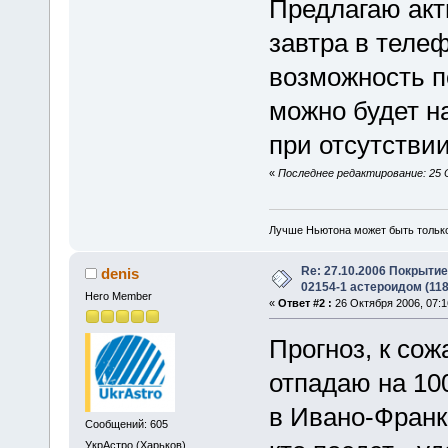
Предлагаю ак
завтра в теле
возможность по
можно будет н
при отсутстви
«
Последнее редактирование: 25 О
Лучше Ньютона может быть тольк
Re: 27.10.2006 Покрыти
denis
02154-1 астероидом (118
Hero Member
«
Ответ #2 :
26 Октября 2006, 07:1
Прогноз, к сож
отпадаю на 100
в Ивано-Франко
Сообщений: 605
УкрАстро (Харьков)