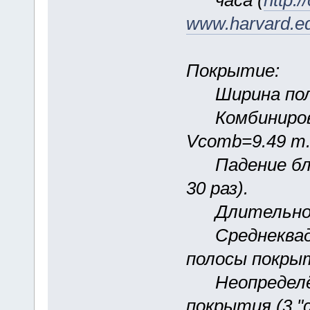
часа (
http:/
www.harvard.edu
Покрытие:
Ширина полос
Комбинирован
Vcomb=9.49 m
Падение блес
30 раз).
Длительность
Среднеквадр
полосы покрыти
Неопределён
покрытия (3 "с