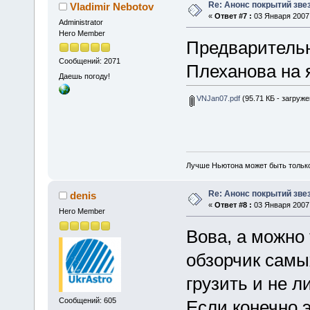
Re: Анонс покрытий зве
Vladimir Nebotov
«
Ответ #7 :
03 Января 2007,
Administrator
Hero Member
Предварительн
Сообщений: 2071
Плеханова на 
Даешь погоду!
VNJan07.pdf
(95.71 КБ - загруже
Лучше Ньютона может быть тольк
Re: Анонс покрытий зве
denis
«
Ответ #8 :
03 Января 2007,
Hero Member
Вова, а можно
обзорчик самы
грузить и не л
Сообщений: 605
Если конечно э