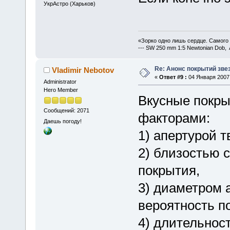
УкрАстро (Харьков)
«Зорко одно лишь сердце. Самого
--- SW 250 mm 1:5 Newtonian Dob, 
Re: Анонс покрытий зве
Vladimir Nebotov
«
Ответ #9 :
04 Января 2007,
Administrator
Hero Member
Вкусные покр
Сообщений: 2071
факторами:
Даешь погоду!
1) апертурой т
2) близостью 
покрытия,
3) диаметром 
вероятность п
4) длительност