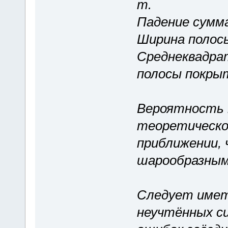
m.
Падение суммар
Ширина полосы
Среднеквадра
полосы покрыти
Вероятность 
теоретической
приближении,
шарообразным
Следует иметь
неучтённых с