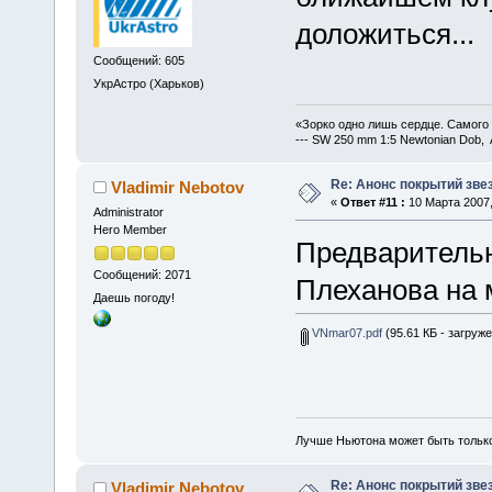
доложиться...
Сообщений: 605
УкрАстро (Харьков)
«Зорко одно лишь сердце. Самого
--- SW 250 mm 1:5 Newtonian Dob, 
Re: Анонс покрытий зве
Vladimir Nebotov
«
Ответ #11 :
10 Марта 2007,
Administrator
Hero Member
Предварительн
Сообщений: 2071
Плеханова на 
Даешь погоду!
VNmar07.pdf
(95.61 КБ - загруже
Лучше Ньютона может быть тольк
Re: Анонс покрытий зве
Vladimir Nebotov