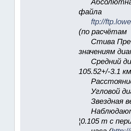
Абсолютная з
файла
ftp://ftp.lo
(по расчётам
Стива Прест
значениям диа
Средний диа
105.52+/-3.1 км
Расстояние о
Угловой диам
Звездная вел
Наблюдаются
¦0.105 m с пер