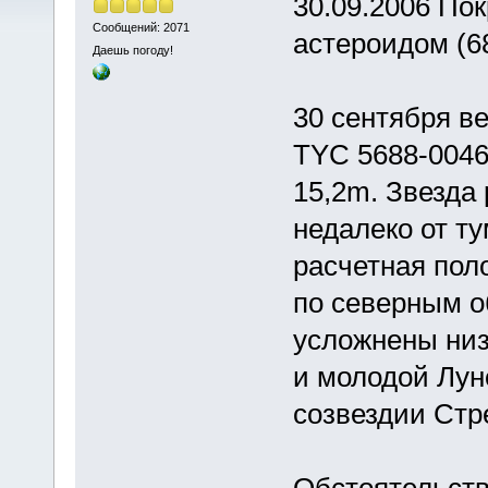
30.09.2006 По
Сообщений: 2071
астероидом (68
Даешь погоду!
30 сентября в
TYC 5688-0046
15,2m. Звезда
недалеко от т
расчетная пол
по северным о
усложнены низ
и молодой Лун
созвездии Стр
Обстоятельств