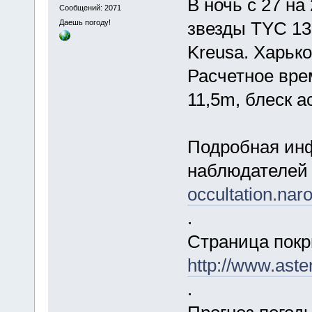
В ночь с 27 на
Сообщений: 2071
Даешь погоду!
звезды TYC 13
Kreusa. Харько
Расчетное врем
11,5m, блеск а
Подробная инф
наблюдателей
occultation.na
.
Страница покр
http://www.ast
.