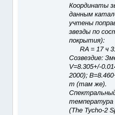
Координаты зв
данным катал
учтены поправ
звезды по со
покрытия):
RA = 17 ч 31 м
Созвездие: Зм
V=8.305+/-0.01
2000); B=8.460
m (там же).
Спектральный
температура 
(The Tycho-2 Sp