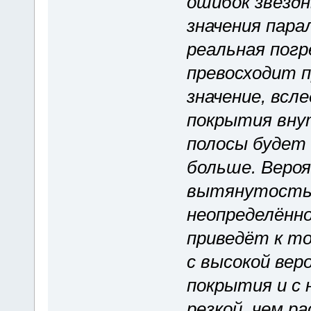
ошибок звёздн
значения пара
реальная пог
превосходит 
значение, всл
покрытия вну
полосы будет 
больше. Веро
вытянутость 
неопределённо
приведёт к т
с высокой ве
покрытия и с
резкой, чем р