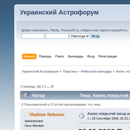
Украинский Астрофорум
Добро пожаловать,
Гость
. Пожалуйста,
войдите
или
зарегистрируйтесь
.
Начало
Помощь
Поиск
Календарь
Вход
Регистрация
Украинский Астрофорум
»
Практика
»
Небесный календарь
»
Анонс по
Страницы: [
1
]
2
3
...
20
Автор
Тема: Анонс покрытий 
0 Пользователей и 3 Гостей просматривают эту тему.
Анонс покрытий звезд 
Vladimir Nebotov
«
:
26 Сентября 2006, 01:31:
Administrator
Hero Member