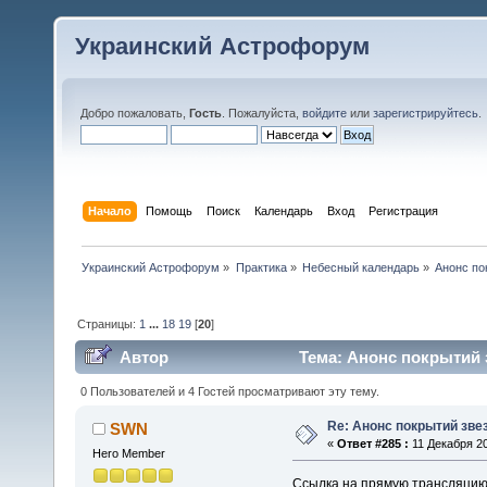
Украинский Астрофорум
Добро пожаловать,
Гость
. Пожалуйста,
войдите
или
зарегистрируйтесь
.
Начало
Помощь
Поиск
Календарь
Вход
Регистрация
Украинский Астрофорум
»
Практика
»
Небесный календарь
»
Анонс по
Страницы:
1
...
18
19
[
20
]
Автор
Тема: Анонс покрытий 
0 Пользователей и 4 Гостей просматривают эту тему.
Re: Анонс покрытий зве
SWN
«
Ответ #285 :
11 Декабря 20
Hero Member
Ссылка на прямую трансляцию