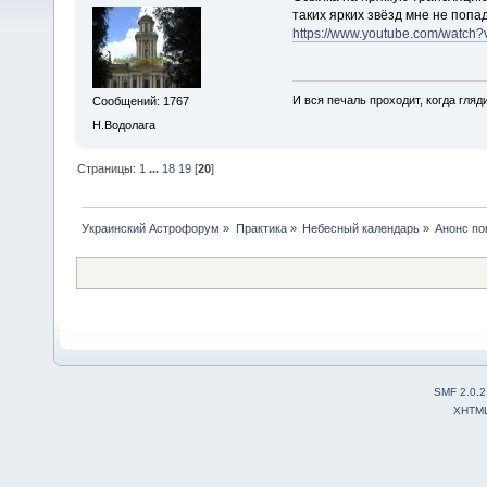
таких ярких звёзд мне не поп
https://www.youtube.com/watc
И вся печаль проходит, когда гля
Сообщений: 1767
Н.Водолага
Страницы:
1
...
18
19
[
20
]
Украинский Астрофорум
»
Практика
»
Небесный календарь
»
Анонс по
SMF 2.0.2
XHTM